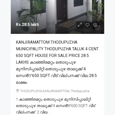
Rs.28.5 lakh
KANJIRAMATTOM THODUPUZHA
MUNICIPALITY THODUPUZHA TALUK 4 CENT
650 SQFT HOUSE FOR SALE PRICE 28.5
LAKHS കാഞ്ഞിരമറ്റം തൊടുപുഴ
മുനിസിപ്പാലിറ്റി തൊടുപുഴ താലൂക്ക് 4
സെൻ്റ് 650 SQFT വീട് വില്പനക്ക് വില 28.5
ലക്ഷം
THODUPUZHA,KANJIRAMATTOM, Thodupuzha
1.കാഞ്ഞിരമറ്റം തൊടുപുഴ മുനിസിപ്പാലിറ്റി
തൊടുപുഴ താലൂക്ക് 4 സെൻ്റ് 650 SQFT വീട്
വില്പനക്ക്. 2.വില...