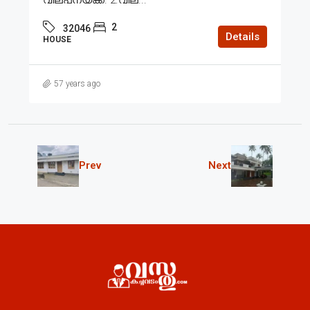
2
32046
Details
HOUSE
57 years ago
Prev
Next