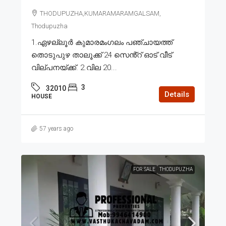
THODUPUZHA,KUMARAMARAMGALSAM,
Thodupuzha
1.ഏഴല്ലൂർ കുമാരമംഗലം പഞ്ചായത്ത്
തൊടുപുഴ താലൂക്ക് 24 സെൻ്റ് ഓട് വീട്
വില്പനയ്ക്ക്. 2.വില 20...
3
32010
Details
HOUSE
57 years ago
FOR SALE
THODUPUZHA