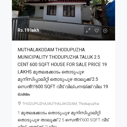
Rs.19 lakh
MUTHALAKODAM THODUPUZHA
MUNICIPALITY THODUPUZHA TALUK 2.5
CENT 600 SQFT HOUSE FOR SALE PRICE 19
LAKHS മുതലക്കോടം തൊടുപുഴ
മുനിസിപ്പാലിറ്റി തൊടുപുഴ താലൂക്ക് 2.5
സെൻ്റ് 600 SQFT വീട് വില്പനയ്ക്ക് വില 19
ലക്ഷം
THODUPUZHA,MUTHALAKODAM, Thodupuzha
1.മുതലക്കോടം തൊടുപുഴ മുനിസിപ്പാലിറ്റി
തൊടുപുഴ താലൂക്ക് 2.5 സെൻ്റ് 600 SQFT വീട്
വില്പനയ്ക്ക്. 2.വില...