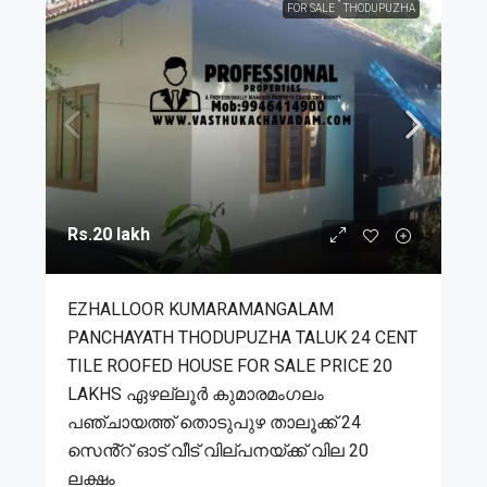
FOR SALE
THODUPUZHA
Rs.20 lakh
EZHALLOOR KUMARAMANGALAM
PANCHAYATH THODUPUZHA TALUK 24 CENT
TILE ROOFED HOUSE FOR SALE PRICE 20
LAKHS ഏഴല്ലൂർ കുമാരമംഗലം
പഞ്ചായത്ത് തൊടുപുഴ താലൂക്ക് 24
സെൻ്റ് ഓട് വീട് വില്പനയ്ക്ക് വില 20
ലക്ഷം