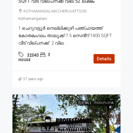
SQFT വീട് വില്പനക്ക് വില 52 ലക്ഷം
KOTHAMANGALAM,CHERUVATTOOR,
Kothamangalam
1.ചെറുവട്ടൂർ നെല്ലിക്കുഴി പഞ്ചായത്ത്
കോതമംഗലം താലൂക്ക് 7.5 സെൻ്റ് 1400 SQFT
വീട് വില്പനക്ക്. 2.വില...
3
32043
Details
HOUSE
57 years ago
FOR SALE
THODUPUZHA