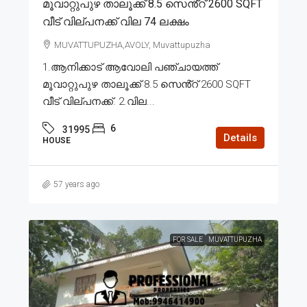
മൂവാറ്റുപുഴ താലൂക്ക് 8.5 സെൻ്റ് 2600 SQFT
വീട് വില്പനക്ക് വില 74 ലക്ഷം
MUVATTUPUZHA,AVOLY, Muvattupuzha
1.ആനിക്കാട് ആവോലി പഞ്ചായത്ത്
മൂവാറ്റുപുഴ താലൂക്ക് 8.5 സെൻ്റ് 2600 SQFT
വീട് വില്പനക്ക്. 2.വില...
6
31995
Details
HOUSE
57 years ago
FOR SALE
MUVATTUPUZHA