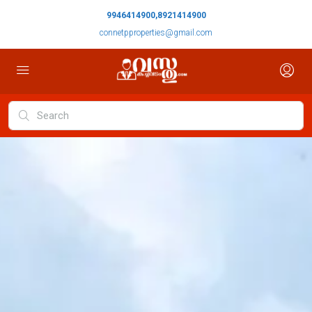
9946414900,8921414900
connetpproperties@gmail.com