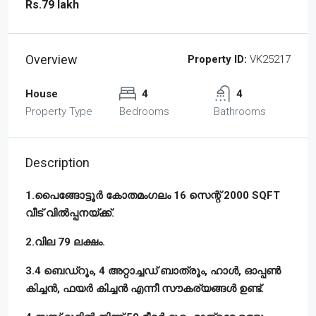
Rs.79 lakh
Overview
Property ID:
VK25217
House
4
4
Property Type
Bedrooms
Bathrooms
Description
1.പൈങ്ങോട്ടൂർ കോതമംഗലം 16 സെന്റ് 2000 SQFT
വീട് വിൽപ്പനയ്ക്ക്.
2.വില 79 ലക്ഷം.
3.4 ബെഡ്‌റൂം, 4 അറ്റാച്ചഡ് ബാത്രൂം, ഹാൾ, ഓപ്പൺ
കിച്ചൻ, ഫയർ കിച്ചൻ എന്നീ സൗകര്യങ്ങൾ ഉണ്ട്‌.