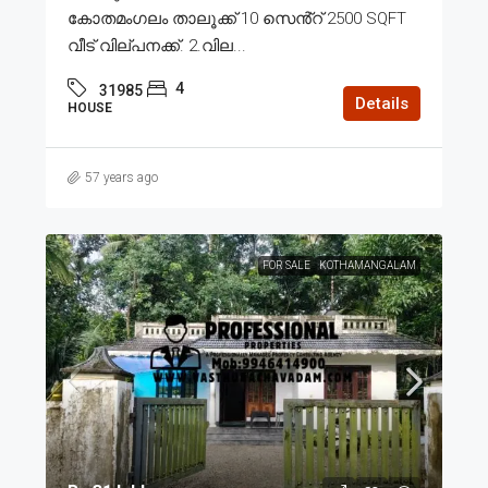
കോതമംഗലം താലൂക്ക് 10 സെൻ്റ് 2500 SQFT
വീട് വില്പനക്ക്. 2.വില...
4
31985
Details
HOUSE
57 years ago
FOR SALE
KOTHAMANGALAM