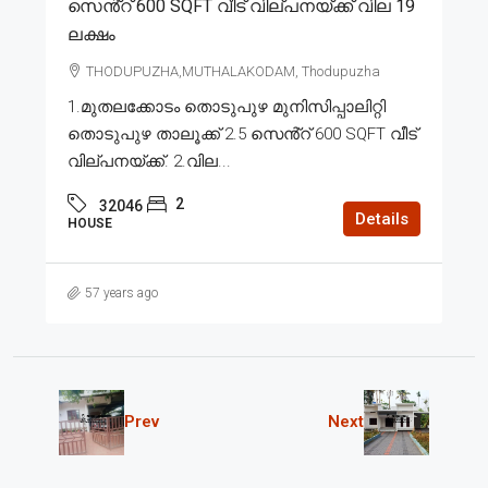
സെൻ്റ് 600 SQFT വീട് വില്പനയ്ക്ക് വില 19
ലക്ഷം
THODUPUZHA,MUTHALAKODAM, Thodupuzha
1.മുതലക്കോടം തൊടുപുഴ മുനിസിപ്പാലിറ്റി
തൊടുപുഴ താലൂക്ക് 2.5 സെൻ്റ് 600 SQFT വീട്
വില്പനയ്ക്ക്. 2.വില...
2
32046
Details
HOUSE
57 years ago
Prev
Next