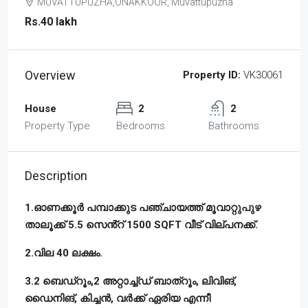
MUVATTUPUZHA,ONAKKOOR, Muvattupuzha
Rs.40 lakh
Overview
Property ID:
VK30061
House
2
2
Property Type
Bedrooms
Bathrooms
Description
1.ഓണക്കൂർ പമ്പാക്കുട പഞ്ചായത്ത് മൂവാറ്റുപുഴ
താലൂക്ക് 5.5 സെൻ്റ് 1500 SQFT വീട് വില്പനക്ക്.
2.വില 40 ലക്ഷം.
3.2 ബെഡ്റൂം,2 അറ്റാച്ച്ഡ് ബാത്റൂം, ലിവിങ്,
ഡൈനിങ്, കിച്ചൻ, വർക്ക് ഏരിയ എന്നീ