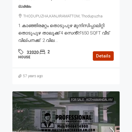
ലക്ഷം
THODUPUZHA,KANJIRAMATTOM, Thodupuzha
1.കാഞ്ഞിരമറ്റം തൊടുപുഴ മുനിസിപ്പാലിറ്റി
തൊടുപുഴ താലൂക്ക് 4 സെൻ്റ് 650 SQFT വീട്
വില്പനക്ക്. 2.വില...
2
32020
Details
HOUSE
57 years ago
FOR SALE
KOTHAMANGALAM