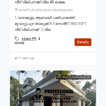
വീട് വില്പനക്ക് വില 40 ലക്ഷം
MUVATTUPUZHA,AVOLY, Muvattupuzha
1.വാഴക്കുളം ആവോലി പഞ്ചായത്ത്
മൂവാറ്റുപുഴ താലൂക്ക് 8.5 സെൻ്റ് 1850 SQFT
വീട് വില്പനക്ക്. 2.വില...
4
32002
Details
HOUSE
57 years ago
FOR SALE
KOTHAMANGALAM