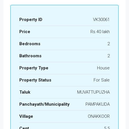
Property ID
VK30061
Price
Rs.40 lakh
Bedrooms
2
Bathrooms
2
Property Type
House
Property Status
For Sale
Taluk
MUVATTUPUZHA
Panchayath/Municipality
PAMPAKUDA
Village
ONAKKOOR
Cent
5.5