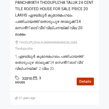
PANCHAYATH THODUPUZHA TALUK 24 CENT
TILE ROOFED HOUSE FOR SALE PRICE 20
LAKHS ഏഴല്ലൂർ കുമാരമംഗലം
പഞ്ചായത്ത് തൊടുപുഴ താലൂക്ക് 24
സെൻ്റ് ഓട് വീട് വില്പനയ്ക്ക് വില 20
ലക്ഷം
THODUPUZHA,KUMARAMARAMGALSAM,
Thodupuzha
1.ഏഴല്ലൂർ കുമാരമംഗലം പഞ്ചായത്ത്
തൊടുപുഴ താലൂക്ക് 24 സെൻ്റ് ഓട് വീട്
വില്പനയ്ക്ക്. 2.വില 20...
3
32010
Details
HOUSE
57 years ago