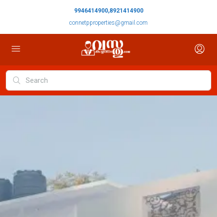
9946414900,8921414900
connetpproperties@gmail.com