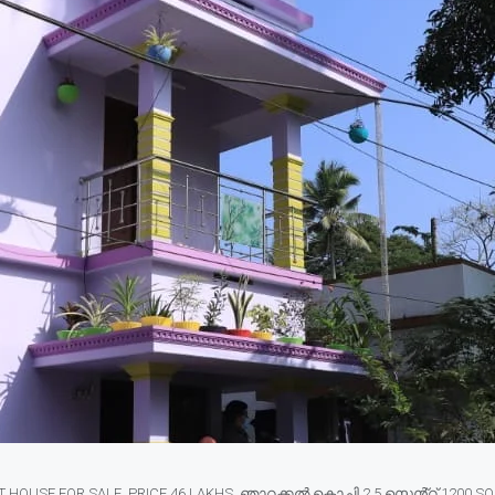
 HOUSE FOR SALE, PRICE 46 LAKHS. ഞാറക്കൽ കൊച്ചി 2.5 സെൻ്റ് 1200 SQFT 