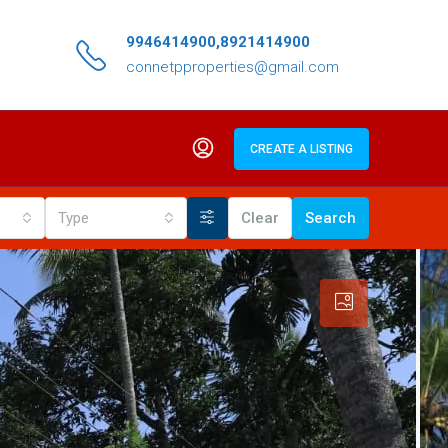
9946414900,8921414900
connetpproperties@gmail.com
CREATE A LISTING
Type
Clear
Search