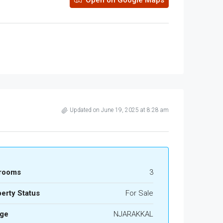
Open on Google Maps
Updated on June 19, 2025 at 8:28 am
rooms
3
erty Status
For Sale
age
NJARAKKAL