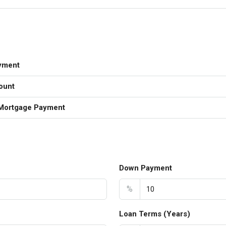
yment
ount
Mortgage Payment
Down Payment
%
Loan Terms (Years)