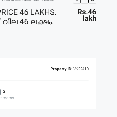
RICE 46 LAKHS.
Rs.46
lakh
 വില 46 ലക്ഷം.
Property ID:
VK22410
2
throoms