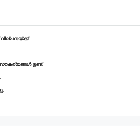
വില്പനയ്ക്ക്.
 സൗകര്യങ്ങൾ ഉണ്ട്.
.
ളു.