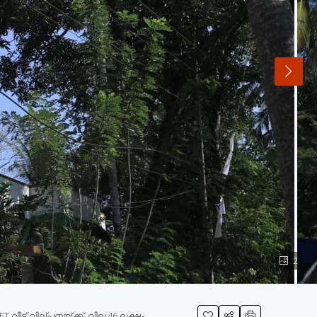
2
വീട് വില്പനയ്ക്ക്, വില 46 ലക്ഷം.