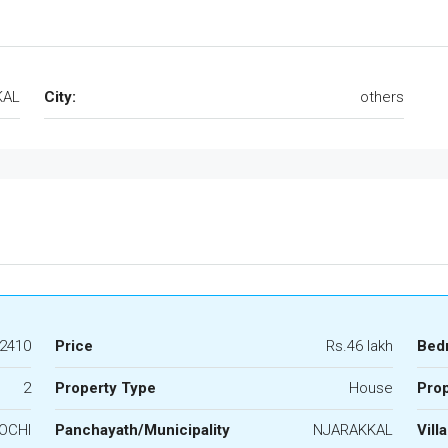
KAL
City:
others
2410
Price
Rs.46 lakh
Bed
2
Property Type
House
Prop
OCHI
Panchayath/Municipality
NJARAKKAL
Vill