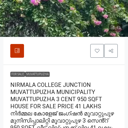
13
FOR SALE
MUVATTUPUZHA
NIRMALA COLLEGE JUNCTION
MUVATTUPUZHA MUNICIPALITY
MUVATTUPUZHA 3 CENT 950 SQFT
HOUSE FOR SALE PRICE 41 LAKHS
നിർമ്മല കോളേജ് ജംഗ്ഷൻ മൂവാറ്റുപുഴ
മുനിസിപ്പാലിറ്റി മൂവാറ്റുപുഴ 3 സെൻ്റ്
950 SQFT വീട് വില്പനക്ക് വില 41 ലക്ഷം