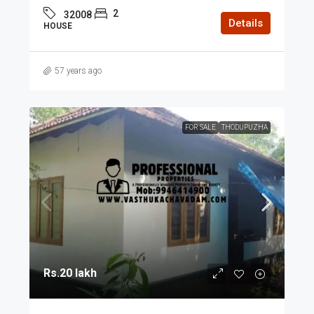
2
32008
Details
HOUSE
57 years ago
FOR SALE
THODUPUZHA
Rs.20 lakh