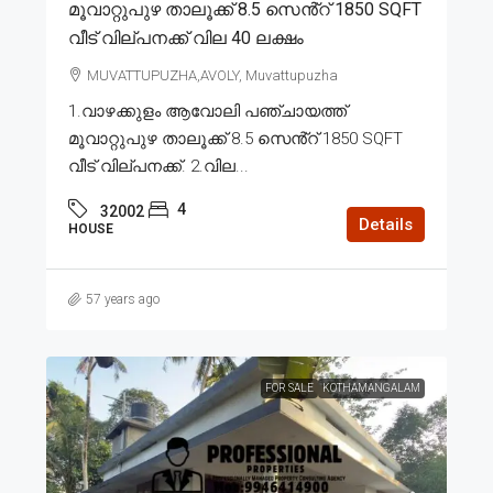
മൂവാറ്റുപുഴ താലൂക്ക് 8.5 സെൻ്റ് 1850 SQFT
വീട് വില്പനക്ക് വില 40 ലക്ഷം
MUVATTUPUZHA,AVOLY, Muvattupuzha
1.വാഴക്കുളം ആവോലി പഞ്ചായത്ത്
മൂവാറ്റുപുഴ താലൂക്ക് 8.5 സെൻ്റ് 1850 SQFT
വീട് വില്പനക്ക്. 2.വില...
4
32002
Details
HOUSE
57 years ago
FOR SALE
KOTHAMANGALAM