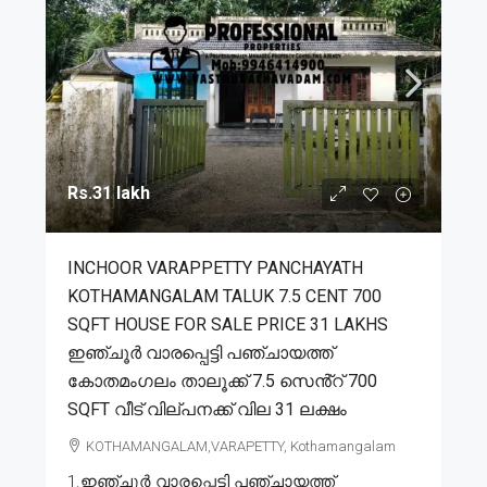
Rs.31 lakh
INCHOOR VARAPPETTY PANCHAYATH
KOTHAMANGALAM TALUK 7.5 CENT 700
SQFT HOUSE FOR SALE PRICE 31 LAKHS
ഇഞ്ചൂർ വാരപ്പെട്ടി പഞ്ചായത്ത്
കോതമംഗലം താലൂക്ക് 7.5 സെൻ്റ് 700
SQFT വീട് വില്പനക്ക് വില 31 ലക്ഷം
KOTHAMANGALAM,VARAPETTY, Kothamangalam
1.ഇഞ്ചൂർ വാരപ്പെട്ടി പഞ്ചായത്ത്