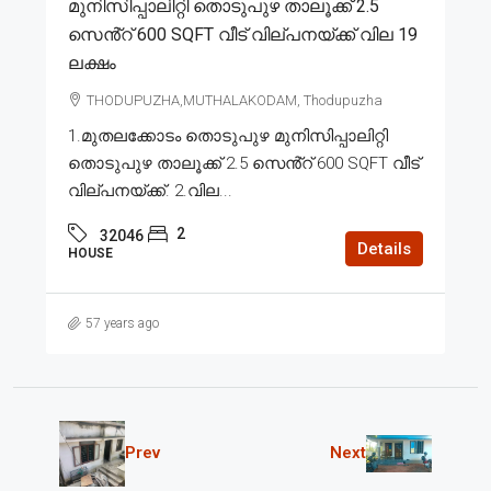
മുനിസിപ്പാലിറ്റി തൊടുപുഴ താലൂക്ക് 2.5
സെൻ്റ് 600 SQFT വീട് വില്പനയ്ക്ക് വില 19
ലക്ഷം
THODUPUZHA,MUTHALAKODAM, Thodupuzha
1.മുതലക്കോടം തൊടുപുഴ മുനിസിപ്പാലിറ്റി
തൊടുപുഴ താലൂക്ക് 2.5 സെൻ്റ് 600 SQFT വീട്
വില്പനയ്ക്ക്. 2.വില...
2
32046
Details
HOUSE
57 years ago
Prev
Next