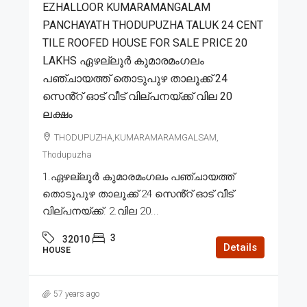
EZHALLOOR KUMARAMANGALAM
PANCHAYATH THODUPUZHA TALUK 24 CENT
TILE ROOFED HOUSE FOR SALE PRICE 20
LAKHS ഏഴല്ലൂർ കുമാരമംഗലം
പഞ്ചായത്ത് തൊടുപുഴ താലൂക്ക് 24
സെൻ്റ് ഓട് വീട് വില്പനയ്ക്ക് വില 20
ലക്ഷം
THODUPUZHA,KUMARAMARAMGALSAM,
Thodupuzha
1.ഏഴല്ലൂർ കുമാരമംഗലം പഞ്ചായത്ത്
തൊടുപുഴ താലൂക്ക് 24 സെൻ്റ് ഓട് വീട്
വില്പനയ്ക്ക്. 2.വില 20...
3
32010
Details
HOUSE
57 years ago