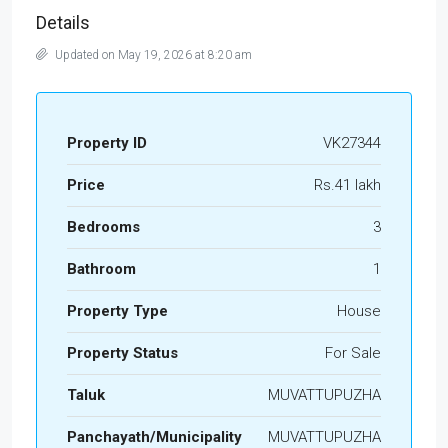
Details
Updated on May 19, 2026 at 8:20 am
Property ID
VK27344
Price
Rs.41 lakh
Bedrooms
3
Bathroom
1
Property Type
House
Property Status
For Sale
Taluk
MUVATTUPUZHA
Panchayath/Municipality
MUVATTUPUZHA