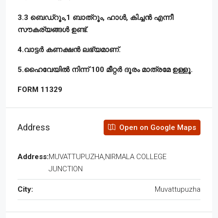
3.3 ബെഡ്റൂം,1 ബാത്റൂം, ഹാൾ, കിച്ചൻ എന്നീ
സൗകര്യങ്ങൾ ഉണ്ട്.
4.വാട്ടർ കണക്ഷൻ ലഭ്യമാണ്.
5.ഹൈവേയിൽ നിന്ന് 100 മീറ്റർ ദൂരം മാത്രമേ ഉള്ളൂ.
FORM 11329
Address
Open on Google Maps
Address:
MUVATTUPUZHA,NIRMALA COLLEGE
JUNCTION
City:
Muvattupuzha