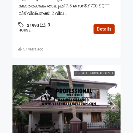
കോതമംഗലം താലൂക്ക് 7.5 സെൻ്റ് 700 SQFT
വീട് വില്പനക്ക്. 2.വില...
3
31990
Details
HOUSE
57 years ago
FOR SALE
MUVATTUPUZHA