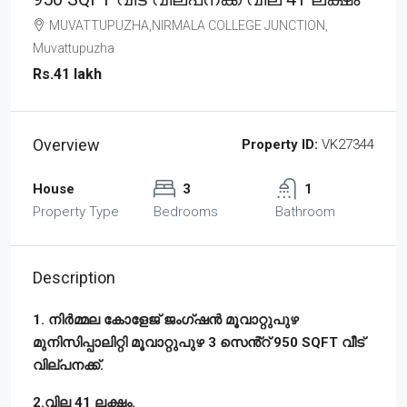
MUVATTUPUZHA,NIRMALA COLLEGE JUNCTION,
Muvattupuzha
Rs.41 lakh
Overview
Property ID:
VK27344
House
3
1
Property Type
Bedrooms
Bathroom
Description
1. നിർമ്മല കോളേജ് ജംഗ്ഷൻ മൂവാറ്റുപുഴ
മുനിസിപ്പാലിറ്റി മൂവാറ്റുപുഴ 3 സെൻ്റ് 950 SQFT വീട്
വില്പനക്ക്.
2.വില 41 ലക്ഷം.