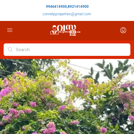
9946414900,8921414900
connetpproperties@gmail.com