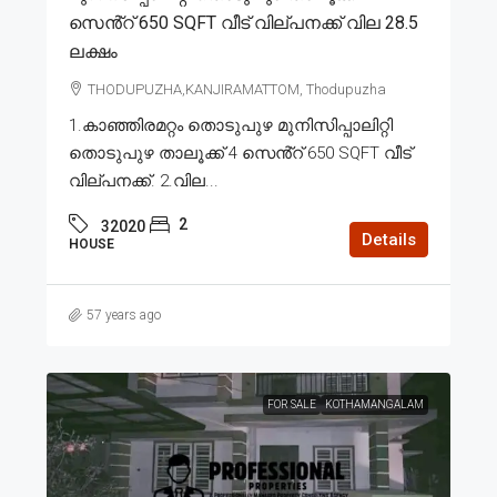
സെൻ്റ് 650 SQFT വീട് വില്പനക്ക് വില 28.5
ലക്ഷം
THODUPUZHA,KANJIRAMATTOM, Thodupuzha
1.കാഞ്ഞിരമറ്റം തൊടുപുഴ മുനിസിപ്പാലിറ്റി
തൊടുപുഴ താലൂക്ക് 4 സെൻ്റ് 650 SQFT വീട്
വില്പനക്ക്. 2.വില...
2
32020
Details
HOUSE
57 years ago
FOR SALE
KOTHAMANGALAM