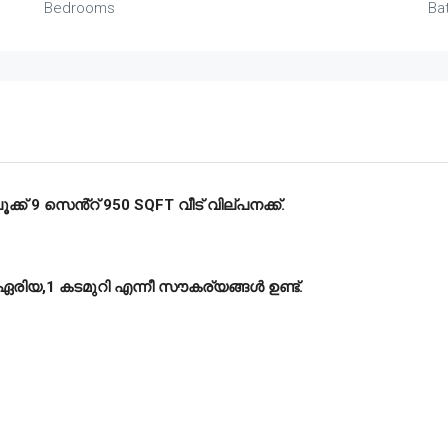
Bedrooms
Ba
ക്ക് 9 സെൻ്റ് 950 SQFT വീട് വില്പനക്ക്.
് ഏരിയ,1 കടമുറി എന്നീ സൗകര്യങ്ങൾ ഉണ്ട്.