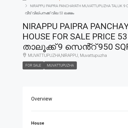
NIRAPPU PAIPRA PANCHAYATH MUVATTUPUZHA TALUK 9 CEN
വീട് വില്പനക്ക് വില 53 ലക്ഷം
NIRAPPU PAIPRA PANCHA
HOUSE FOR SALE PRICE 53
താലൂക്ക് 9 സെൻ്റ് 950 SQF
MUVATTUPUZHA,NIRAPPU, Muvattupuzha
FOR SALE
MUVATTUPUZHA
Overview
House