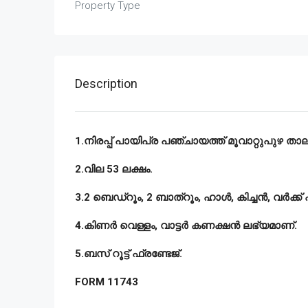
Property Type
Description
1.നിരപ്പ് പായിപ്ര പഞ്ചായത്ത് മൂവാറ്റുപുഴ താലൂ
2.വില 53 ലക്ഷം.
3.2 ബെഡ്റൂം, 2 ബാത്റൂം, ഹാൾ, കിച്ചൻ, വർക്ക
4.കിണർ വെള്ളം, വാട്ടർ കണക്ഷൻ ലഭ്യമാണ്.
5.ബസ് റൂട്ട് ഫ്രണ്ടേജ്.
FORM 11743