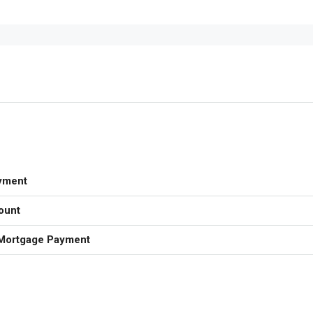
yment
ount
Mortgage Payment