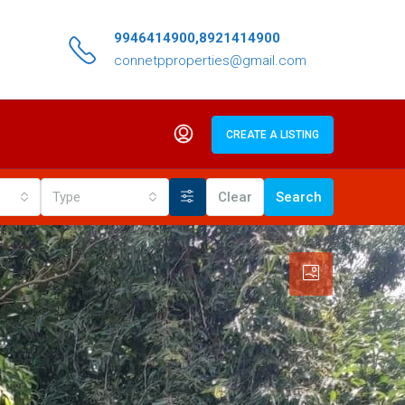
9946414900,8921414900
connetpproperties@gmail.com
CREATE A LISTING
Type
Clear
Search