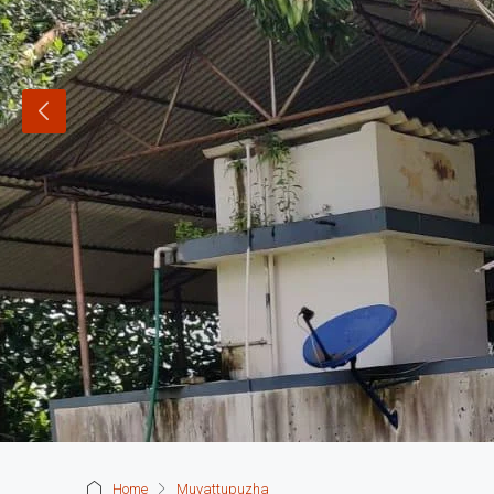
Home
Muvattupuzha