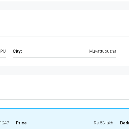
PPU
City:
Muvattupuzha
1247
Price
Rs.53 lakh
Bed