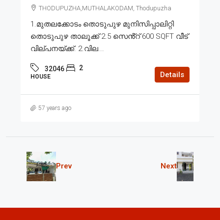
THODUPUZHA,MUTHALAKODAM, Thodupuzha
1.മുതലക്കോടം തൊടുപുഴ മുനിസിപ്പാലിറ്റി
തൊടുപുഴ താലൂക്ക് 2.5 സെൻ്റ് 600 SQFT വീട്
വില്പനയ്ക്ക്. 2.വില...
2
32046
Details
HOUSE
57 years ago
Prev
Next