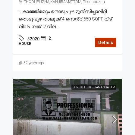
THODUPUZHA,KANJIRAMATTOM, Thodupuzha
1.കാഞ്ഞിരമറ്റം തൊടുപുഴ മുനിസിപ്പാലിറ്റി
തൊടുപുഴ താലൂക്ക് 4 സെൻ്റ് 650 SQFT വീട്
വില്പനക്ക്. 2.വില...
2
32020
Details
HOUSE
57 years ago
FOR SALE
KOTHAMANGALAM