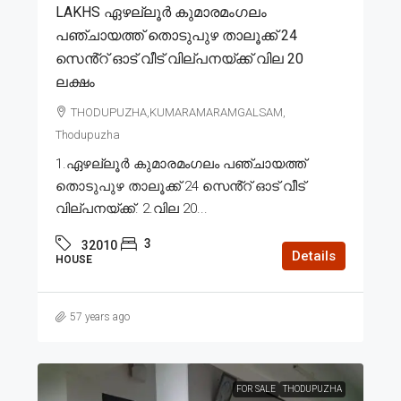
LAKHS ഏഴല്ലൂർ കുമാരമംഗലം
പഞ്ചായത്ത് തൊടുപുഴ താലൂക്ക് 24
സെൻ്റ് ഓട് വീട് വില്പനയ്ക്ക് വില 20
ലക്ഷം
THODUPUZHA,KUMARAMARAMGALSAM,
Thodupuzha
1.ഏഴല്ലൂർ കുമാരമംഗലം പഞ്ചായത്ത്
തൊടുപുഴ താലൂക്ക് 24 സെൻ്റ് ഓട് വീട്
വില്പനയ്ക്ക്. 2.വില 20...
3
32010
Details
HOUSE
57 years ago
FOR SALE
THODUPUZHA