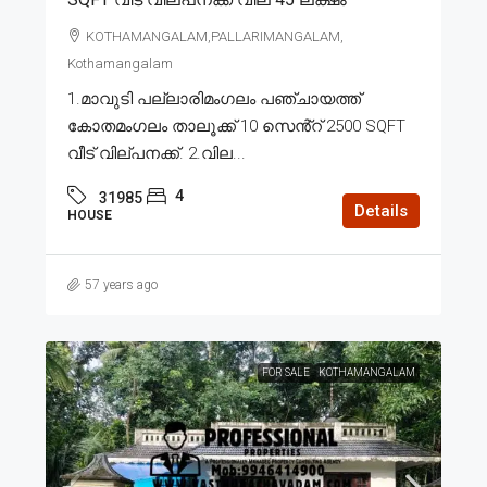
KOTHAMANGALAM,PALLARIMANGALAM,
Kothamangalam
1.മാവുടി പല്ലാരിമംഗലം പഞ്ചായത്ത്
കോതമംഗലം താലൂക്ക് 10 സെൻ്റ് 2500 SQFT
വീട് വില്പനക്ക്. 2.വില...
4
31985
Details
HOUSE
57 years ago
FOR SALE
KOTHAMANGALAM