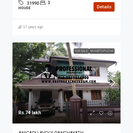
3
31990
Details
HOUSE
57 years ago
FOR SALE
MUVATTUPUZHA
Rs.74 lakh