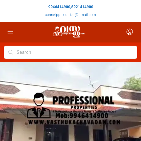
9946414900,8921414900
connetpproperties@gmail.com