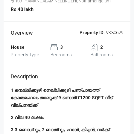
KOTHAMANGALAM,NELLIKUZHI, Kothamangalam
Rs.40 lakh
Overview
Property ID:
VK30629
House
3
2
Property Type
Bedrooms
Bathrooms
Description
1.നെല്ലിക്കുഴി നെല്ലിക്കുഴി പഞ്ചായത്ത്
കോതമംഗലം താലൂക്ക് 9 സെൻ്റ് 1200 SQFT വീട്
വില്പനയ്ക്ക്.
2.വില 40 ലക്ഷം.
3.3 ബെഡ്റൂം, 2 ബാത്റൂം, ഹാൾ, കിച്ചൻ, വർക്ക്