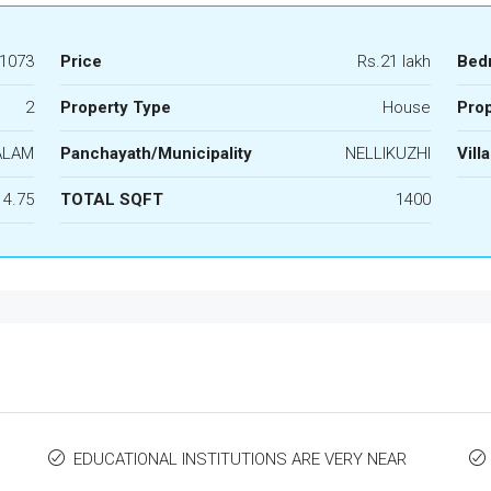
1073
Price
Rs.21 lakh
Bed
2
Property Type
House
Prop
ALAM
Panchayath/Municipality
NELLIKUZHI
Vill
4.75
TOTAL SQFT
1400
EDUCATIONAL INSTITUTIONS ARE VERY NEAR