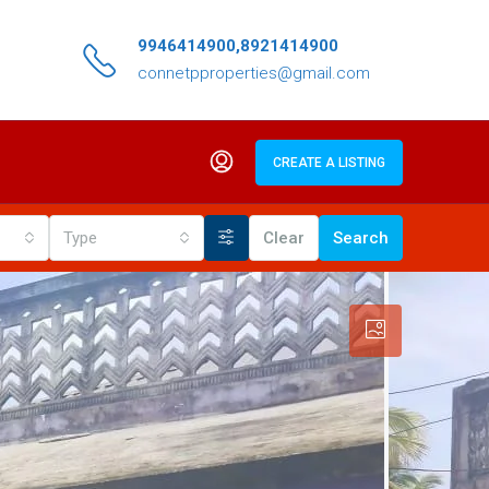
9946414900,8921414900
connetpproperties@gmail.com
CREATE A LISTING
Type
Clear
Search