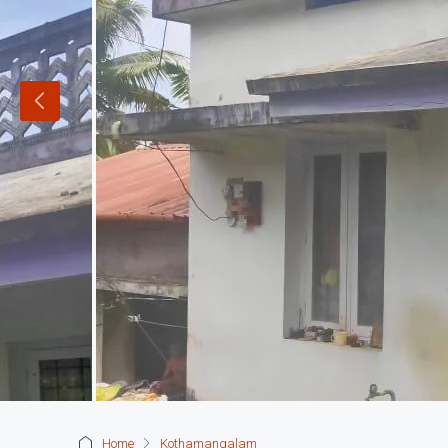
Home
Kothamangalam