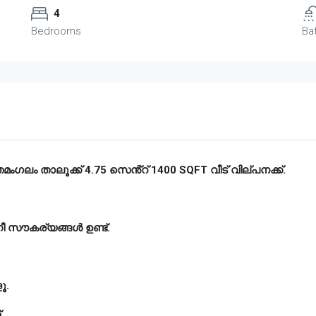
4
Bedrooms
Ba
ംഗലം താലൂക്ക് 4.75 സെൻ്റ് 1400 SQFT വീട് വില്പനക്ക്.
നീ സൗകര്യങ്ങൾ ഉണ്ട്.
ൂ.
.