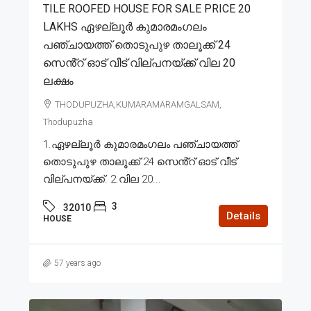
TILE ROOFED HOUSE FOR SALE PRICE 20
LAKHS ഏഴല്ലൂർ കുമാരമംഗലം
പഞ്ചായത്ത് തൊടുപുഴ താലൂക്ക് 24
സെൻ്റ് ഓട് വീട് വില്പനയ്ക്ക് വില 20
ലക്ഷം
THODUPUZHA,KUMARAMARAMGALSAM,
Thodupuzha
1.ഏഴല്ലൂർ കുമാരമംഗലം പഞ്ചായത്ത്
തൊടുപുഴ താലൂക്ക് 24 സെൻ്റ് ഓട് വീട്
വില്പനയ്ക്ക്. 2.വില 20...
3
32010
Details
HOUSE
57 years ago