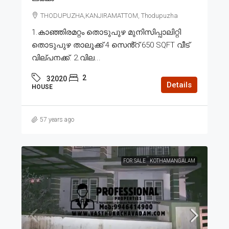
THODUPUZHA,KANJIRAMATTOM, Thodupuzha
1.കാഞ്ഞിരമറ്റം തൊടുപുഴ മുനിസിപ്പാലിറ്റി
തൊടുപുഴ താലൂക്ക് 4 സെൻ്റ് 650 SQFT വീട്
വില്പനക്ക്. 2.വില...
2
32020
Details
HOUSE
57 years ago
FOR SALE
KOTHAMANGALAM