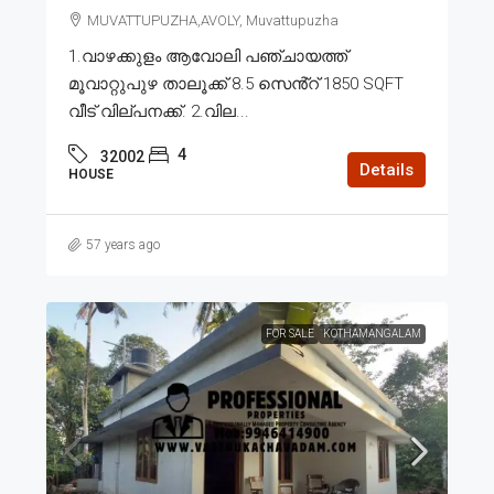
MUVATTUPUZHA,AVOLY, Muvattupuzha
1.വാഴക്കുളം ആവോലി പഞ്ചായത്ത്
മൂവാറ്റുപുഴ താലൂക്ക് 8.5 സെൻ്റ് 1850 SQFT
വീട് വില്പനക്ക്. 2.വില...
4
32002
Details
HOUSE
57 years ago
FOR SALE
KOTHAMANGALAM