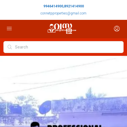
9946414900,8921414900
connetpproperties@gmail.com