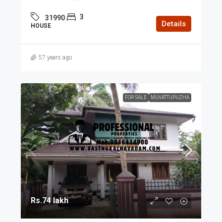
3
31990
Details
HOUSE
57 years ago
FOR SALE
MUVATTUPUZHA
Rs.74 lakh