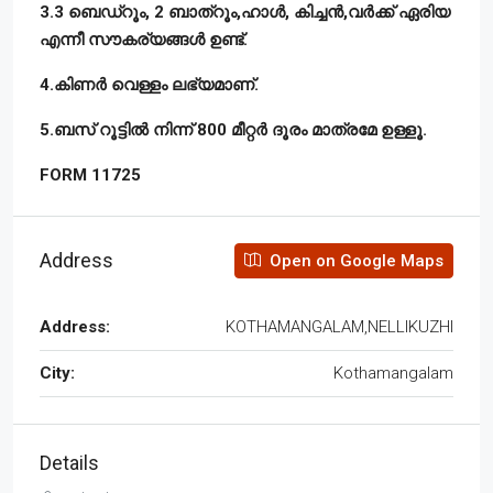
3.3 ബെഡ്റൂം, 2 ബാത്റൂം,ഹാൾ, കിച്ചൻ,വർക്ക് ഏരിയ
എന്നീ സൗകര്യങ്ങൾ ഉണ്ട്.
4.കിണർ വെള്ളം ലഭ്യമാണ്.
5.ബസ് റൂട്ടിൽ നിന്ന് 800 മീറ്റർ ദൂരം മാത്രമേ ഉള്ളൂ.
FORM 11725
Address
Open on Google Maps
Address:
KOTHAMANGALAM,NELLIKUZHI
City:
Kothamangalam
Details