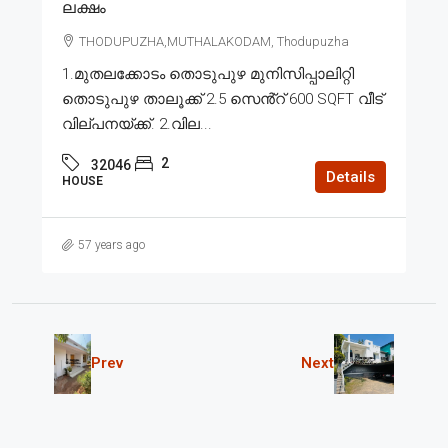
ലക്ഷം
THODUPUZHA,MUTHALAKODAM, Thodupuzha
1.മുതലക്കോടം തൊടുപുഴ മുനിസിപ്പാലിറ്റി
തൊടുപുഴ താലൂക്ക് 2.5 സെൻ്റ് 600 SQFT വീട്
വില്പനയ്ക്ക്. 2.വില...
2
32046
Details
HOUSE
57 years ago
Prev
Next