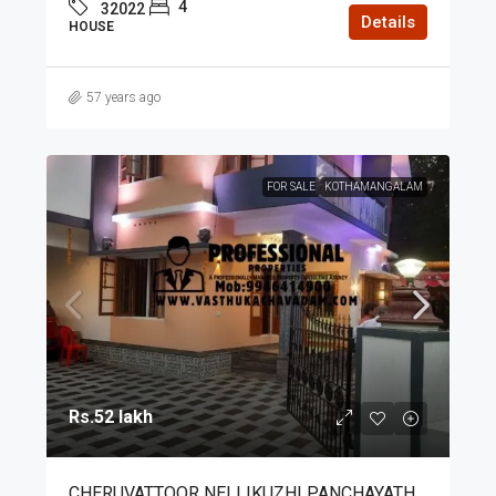
4
32022
Details
HOUSE
57 years ago
FOR SALE
KOTHAMANGALAM
Rs.52 lakh
CHERUVATTOOR NELLIKUZHI PANCHAYATH