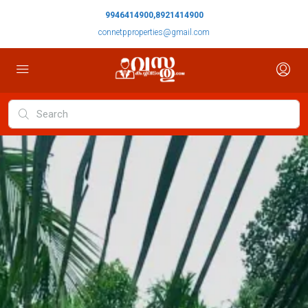
9946414900,8921414900
connetpproperties@gmail.com