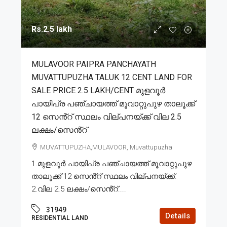
Rs.2.5 lakh
MULAVOOR PAIPRA PANCHAYATH
MUVATTUPUZHA TALUK 12 CENT LAND FOR
SALE PRICE 2.5 LAKH/CENT മുളവൂർ
പായിപ്ര പഞ്ചായത്ത് മൂവാറ്റുപുഴ താലൂക്ക്
12 സെൻ്റ് സ്ഥലം വില്പനയ്ക്ക് വില 2.5
ലക്ഷം/സെൻ്റ്
MUVATTUPUZHA,MULAVOOR, Muvattupuzha
1.മുളവൂർ പായിപ്ര പഞ്ചായത്ത് മൂവാറ്റുപുഴ
താലൂക്ക് 12 സെൻ്റ് സ്ഥലം വില്പനയ്ക്ക്.
2.വില 2.5 ലക്ഷം/സെൻ്റ്....
31949
Details
RESIDENTIAL LAND