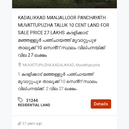
KADALIKKAD MANJALLOOR PANCHAYATH
MUVATTUPUZHA TALUK 10 CENT LAND FOR
SALE PRICE 27 LAKHS കദളിക്കാട്
മഞ്ഞള്ളൂർ പഞ്ചായത്ത് മൂവാറ്റുപുഴ
താലൂക്ക് 10 സെൻ്റ് സ്ഥലം വില്പനയ്ക്ക്
വില 27 ലക്ഷം
MUVATTUPUZHA,KADALIKKAD, Muvattupuzha
1.കദളിക്കാട് മഞ്ഞള്ളൂർ പഞ്ചായത്ത്
മൂവാറ്റുപുഴ താലൂക്ക് 10 സെൻ്റ് സ്ഥലം
വില്പനയ്ക്ക്. 2.വില 27 ലക്ഷം....
31244
Details
RESIDENTIAL LAND
57 years ago