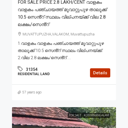
FOR SALE PRICE 2.8 LAKH/CENT വാളകം
വാളകം പഞ്ചായത്ത് മൂവാറ്റുപുഴ താലൂക്ക്
10.5 സെൻ്റ് സ്ഥലം വില്പനയ്ക്ക് വില 2.8
ലക്ഷം/സെൻ്റ്
MUVATTUPUZHA,VALAKOM, Muvattupuzha
1.വാളകം വാളകം പഞ്ചായത്ത് മൂവാറ്റുപുഴ
താലൂക്ക് 10.5 സെൻ്റ് സ്ഥലം വില്പനയ്ക്ക്.
2.വില 2.8 ലക്ഷം/സെൻ്റ്....
31354
Details
RESIDENTIAL LAND
57 years ago
FOR SALE
KOTHAMANGALAM