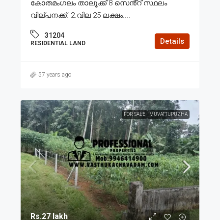
കോതമംഗലം താലൂക്ക് 8 സെൻ്റ് സ്ഥലം
വില്പനക്ക്. 2.വില 25 ലക്ഷം....
31204
Details
RESIDENTIAL LAND
57 years ago
FOR SALE
MUVATTUPUZHA
Rs.27 lakh