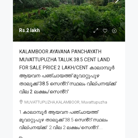
Rs.2 lakh
KALAMBOOR AYAVANA PANCHAYATH
MUVATTUPUZHA TALUK 38.5 CENT LAND
FOR SALE PRICE 2 LAKH/CENT കാലാമ്പൂർ
ആയവന പഞ്ചായത്ത് മൂവാറ്റുപുഴ
താലൂക്ക് 38.5 സെൻ്റ് സ്ഥലം വില്പനയ്ക്ക്
വില 2 ലക്ഷം/സെൻ്റ്
MUVATTUPUZHA,KALAMBOOR, Muvattupuzha
1.കാലാമ്പൂർ ആയവന പഞ്ചായത്ത്
മൂവാറ്റുപുഴ താലൂക്ക് 38.5 സെൻ്റ് സ്ഥലം
വില്പനയ്ക്ക്. 2.വില 2 ലക്ഷം/സെൻ്റ്....