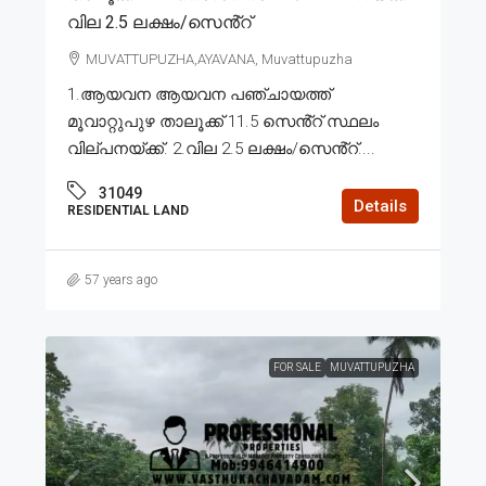
വില 2.5 ലക്ഷം/സെൻ്റ്
MUVATTUPUZHA,AYAVANA, Muvattupuzha
1.ആയവന ആയവന പഞ്ചായത്ത്
മൂവാറ്റുപുഴ താലൂക്ക് 11.5 സെൻ്റ് സ്ഥലം
വില്പനയ്ക്ക്. 2.വില 2.5 ലക്ഷം/സെൻ്റ്....
31049
Details
RESIDENTIAL LAND
57 years ago
FOR SALE
MUVATTUPUZHA