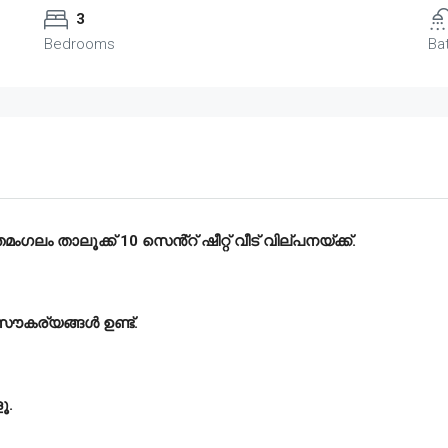
3
Bedrooms
Ba
ഗലം താലൂക്ക് 10 സെൻ്റ് ഷീറ്റ് വീട് വില്പനയ്ക്ക്.
 സൗകര്യങ്ങൾ ഉണ്ട്.
ൂ.