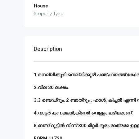
House
Property Type
Description
1.നെല്ലിക്കുഴി നെല്ലിക്കുഴി പഞ്ചായത്ത് കോതമം
2.വില 30 ലക്ഷം.
3.3 ബെഡ്റൂം, 2 ബാത്റൂം , ഹാൾ, കിച്ചൻ എന്നീ
4.വാട്ടർ കണക്ഷൻ,കിണർ വെള്ളം ലഭ്യമാണ്.
5.ബസ് റൂട്ടിൽ നിന്ന് 300 മീറ്റർ ദൂരം മാത്രമേ ഉള്ള
FORM 11720