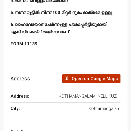
4.കിണർ വെള്ളം ലഭ്യമാണ്.
5.ബസ് റൂട്ടിൽ നിന്ന് 100 മീറ്റർ ദൂരം മാത്രമേ ഉള്ളൂ.
6.ഹൈവേയോട് ചേർന്നുള്ള പ്രോപ്പർട്ടിയുമായി
എക്സ്ചേഞ്ച് തയ്യാറാണ്.
FORM 11139
Address
Open on Google Maps
Address:
KOTHAMANGALAM, NELLIKUZHI
City:
Kothamangalam