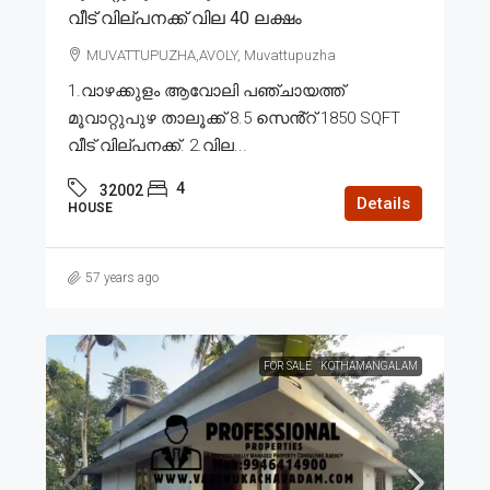
വീട് വില്പനക്ക് വില 40 ലക്ഷം
MUVATTUPUZHA,AVOLY, Muvattupuzha
1.വാഴക്കുളം ആവോലി പഞ്ചായത്ത്
മൂവാറ്റുപുഴ താലൂക്ക് 8.5 സെൻ്റ് 1850 SQFT
വീട് വില്പനക്ക്. 2.വില...
4
32002
Details
HOUSE
57 years ago
FOR SALE
KOTHAMANGALAM