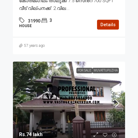
കോതമംഗലം താലൂക്ക് 7.5 സെൻ്റ് 700 SQFT
വീട് വില്പനക്ക്. 2.വില...
3
31990
Details
HOUSE
57 years ago
FOR SALE
MUVATTUPUZHA
Rs.74 lakh