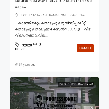
സെൻ്റ് 650 SQFT വീട് വില്പനക്ക് വില 28.5
ലക്ഷം
THODUPUZHA,KANJIRAMATTOM, Thodupuzha
1.കാഞ്ഞിരമറ്റം തൊടുപുഴ മുനിസിപ്പാലിറ്റി
തൊടുപുഴ താലൂക്ക് 4 സെൻ്റ് 650 SQFT വീട്
വില്പനക്ക്. 2.വില...
2
32020
Details
HOUSE
57 years ago
FOR SALE
KOTHAMANGALAM