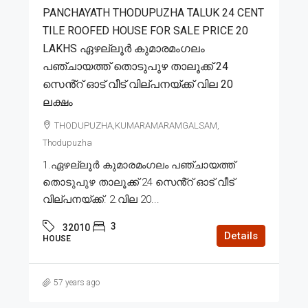
PANCHAYATH THODUPUZHA TALUK 24 CENT
TILE ROOFED HOUSE FOR SALE PRICE 20
LAKHS ഏഴല്ലൂർ കുമാരമംഗലം
പഞ്ചായത്ത് തൊടുപുഴ താലൂക്ക് 24
സെൻ്റ് ഓട് വീട് വില്പനയ്ക്ക് വില 20
ലക്ഷം
THODUPUZHA,KUMARAMARAMGALSAM,
Thodupuzha
1.ഏഴല്ലൂർ കുമാരമംഗലം പഞ്ചായത്ത്
തൊടുപുഴ താലൂക്ക് 24 സെൻ്റ് ഓട് വീട്
വില്പനയ്ക്ക്. 2.വില 20...
3
32010
Details
HOUSE
57 years ago