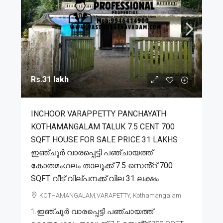
Rs.31 lakh
INCHOOR VARAPPETTY PANCHAYATH
KOTHAMANGALAM TALUK 7.5 CENT 700
SQFT HOUSE FOR SALE PRICE 31 LAKHS
ഇഞ്ചൂർ വാരപ്പെട്ടി പഞ്ചായത്ത്
കോതമംഗലം താലൂക്ക് 7.5 സെൻ്റ് 700
SQFT വീട് വില്പനക്ക് വില 31 ലക്ഷം
KOTHAMANGALAM,VARAPETTY, Kothamangalam
1.ഇഞ്ചൂർ വാരപ്പെട്ടി പഞ്ചായത്ത്