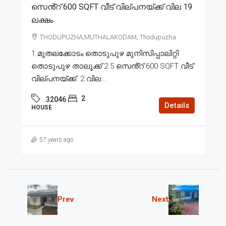
സെൻ്റ് 600 SQFT വീട് വില്പനയ്ക്ക് വില 19
ലക്ഷം
THODUPUZHA,MUTHALAKODAM, Thodupuzha
1.മുതലക്കോടം തൊടുപുഴ മുനിസിപ്പാലിറ്റി
തൊടുപുഴ താലൂക്ക് 2.5 സെൻ്റ് 600 SQFT വീട്
വില്പനയ്ക്ക്. 2.വില...
2
32046
Details
HOUSE
57 years ago
Prev
Next