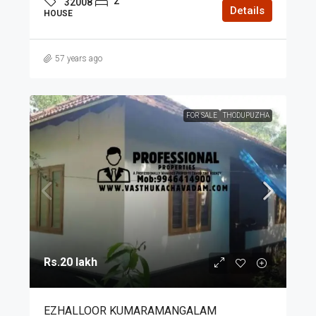
2
32008
Details
HOUSE
57 years ago
FOR SALE
THODUPUZHA
Rs.20 lakh
EZHALLOOR KUMARAMANGALAM