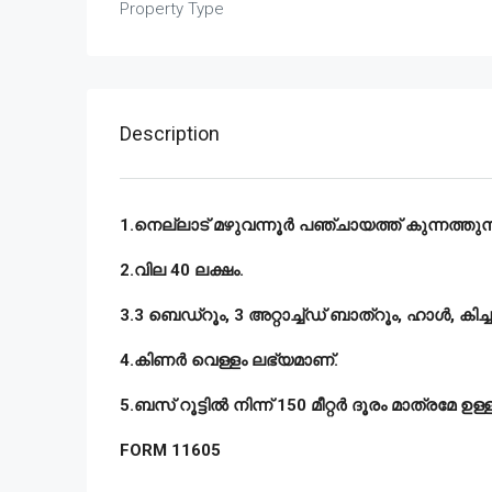
Property Type
Description
1.നെല്ലാട് മഴുവന്നൂർ പഞ്ചായത്ത് കുന്നത്തുനാട
2.വില 40 ലക്ഷം.
3.3 ബെഡ്റൂം, 3 അറ്റാച്ച്ഡ് ബാത്റൂം, ഹാൾ, കിച്ച
4.കിണർ വെള്ളം ലഭ്യമാണ്.
5.ബസ് റൂട്ടിൽ നിന്ന് 150 മീറ്റർ ദൂരം മാത്രമേ ഉള്ള
FORM 11605