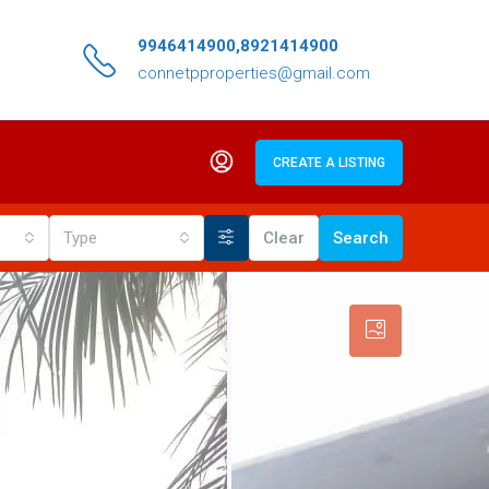
9946414900,8921414900
connetpproperties@gmail.com
CREATE A LISTING
Type
Clear
Search