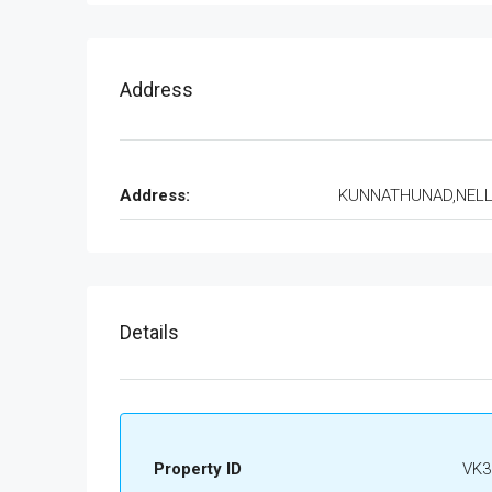
Address
Address:
KUNNATHUNAD,NEL
Details
Property ID
VK3