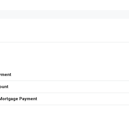
yment
ount
Mortgage Payment