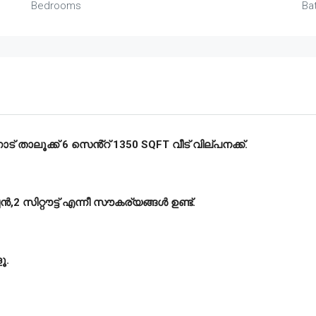
Bedrooms
Ba
് താലൂക്ക് 6 സെൻ്റ് 1350 SQFT വീട് വില്പനക്ക്.
ൻ,2 സിറ്റൗട്ട് എന്നീ സൗകര്യങ്ങൾ ഉണ്ട്.
ൂ.