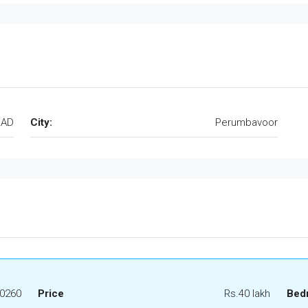
LAD
City:
Perumbavoor
0260
Price
Rs.40 lakh
Bed