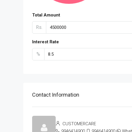
Total Amount
Rs.
Interest Rate
%
Contact Information
CUSTOMERCARE
9946414900
9946414900
Wha