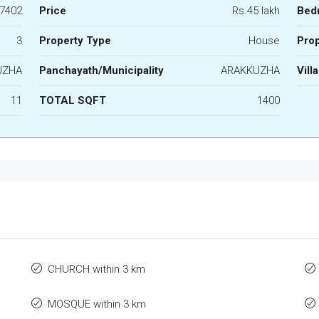
7402
Price
Rs.45 lakh
Bed
3
Property Type
House
Prop
UZHA
Panchayath/Municipality
ARAKKUZHA
Vill
11
TOTAL SQFT
1400
CHURCH within 3 km
MOSQUE within 3 km