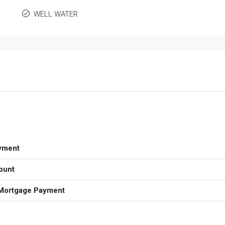
WELL WATER
yment
ount
Mortgage Payment