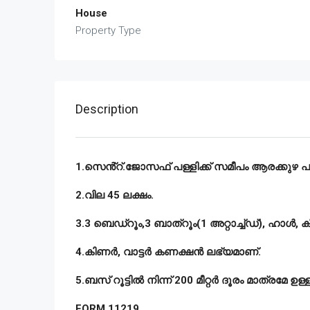
House
Property Type
Description
1.സെൻ്റ്.ജോസഫ് പള്ളിക്ക് സമീപം ആരക്കുഴ പഞ്
2.വില 45 ലക്ഷം.
3.3 ബെഡ്റൂം,3 ബാത്റൂം(1 അറ്റാച്ച്ഡ്), ഹാൾ, കി
4.കിണർ, വാട്ടർ കണക്ഷൻ ലഭ്യമാണ്.
5.ബസ് റൂട്ടിൽ നിന്ന് 200 മീറ്റർ ദൂരം മാത്രമേ ഉള്ള
FORM 11219