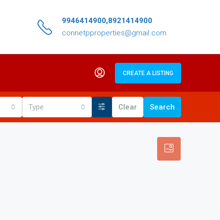
9946414900,8921414900
connetpproperties@gmail.com
CREATE A LISTING
Type
Clear
Search