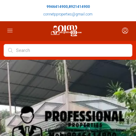
9946414900,8921414900
connetpproperties@gmail.com