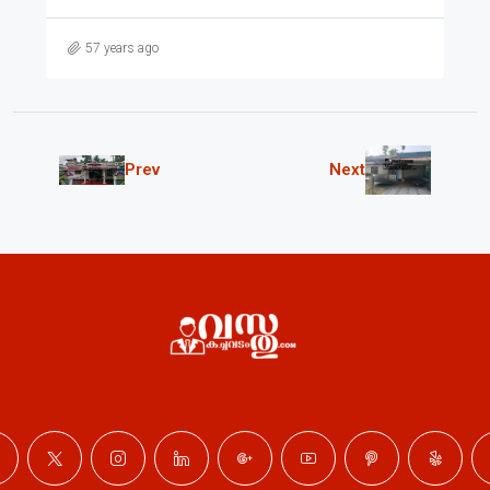
57 years ago
Prev
Next