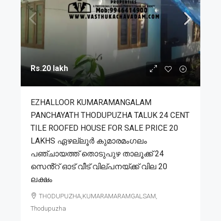
Rs.20 lakh
EZHALLOOR KUMARAMANGALAM
PANCHAYATH THODUPUZHA TALUK 24 CENT
TILE ROOFED HOUSE FOR SALE PRICE 20
LAKHS ഏഴല്ലൂർ കുമാരമംഗലം
പഞ്ചായത്ത് തൊടുപുഴ താലൂക്ക് 24
സെൻ്റ് ഓട് വീട് വില്പനയ്ക്ക് വില 20
ലക്ഷം
THODUPUZHA,KUMARAMARAMGALSAM,
Thodupuzha