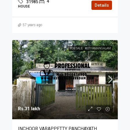
4
31985
Details
HOUSE
57 years ago
FOR SALE
KOTHAMANGALAM
Rs.31 lakh
INCHOOR VARAPPETTY PANCHAYATH