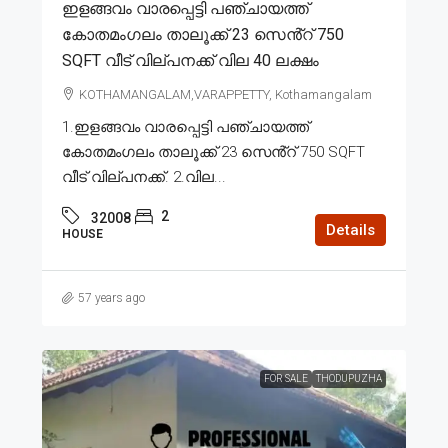
ഇളങ്ങവം വാരപ്പെട്ടി പഞ്ചായത്ത്
കോതമംഗലം താലൂക്ക് 23 സെൻ്റ് 750
SQFT വീട് വില്പനക്ക് വില 40 ലക്ഷം
KOTHAMANGALAM,VARAPPETTY, Kothamangalam
1.ഇളങ്ങവം വാരപ്പെട്ടി പഞ്ചായത്ത്
കോതമംഗലം താലൂക്ക് 23 സെൻ്റ് 750 SQFT
വീട് വില്പനക്ക്. 2.വില...
2
32008
Details
HOUSE
57 years ago
FOR SALE
THODUPUZHA