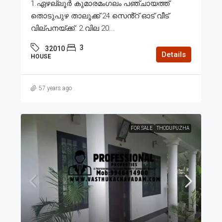
1.ഏഴല്ലൂർ കുമാരമംഗലം പഞ്ചായത്ത്
തൊടുപുഴ താലൂക്ക് 24 സെൻ്റ് ഓട് വീട്
വില്പനയ്ക്ക്. 2.വില 20...
3
32010
Details
HOUSE
57 years ago
FOR SALE
THODUPUZHA