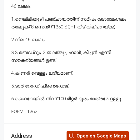
46 ലക്ഷം.
1.നെല്ലിക്കുഴി പഞ്ചായത്തിന് സമീപം കോതമംഗലം
താലൂക്ക് 8 സെൻ്റ് 1350 SQFT വീട് വില്പനയ്ക്ക്,
2.വില 46 ലക്ഷം.
3.3 ബെഡ്‌റൂം, 3 ബാത്രൂം, ഹാൾ, കിച്ചൻ എന്നീ
സൗകര്യങ്ങൾ ഉണ്ട്‌.
4.കിണർ വെള്ളം ലഭ്യമാണ്.
5.ടാർ റോഡ് ഫ്രൺഡേജ്.
6.ഹൈവേയിൽ നിന്ന് 100 മീറ്റർ ദൂരം മാത്രമേ ഉള്ളൂ.
FORM 11362
Address
Open on Google Maps