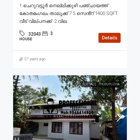
1.ചെറുവട്ടൂർ നെല്ലിക്കുഴി പഞ്ചായത്ത്
കോതമംഗലം താലൂക്ക് 7.5 സെൻ്റ് 1400 SQFT
വീട് വില്പനക്ക്. 2.വില...
3
32043
Details
HOUSE
57 years ago
FOR SALE
THODUPUZHA