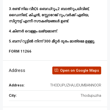
3.രണ്ട് നില വീട്,6 ബെഡ്റൂം,2 ബാത്റൂം,ലിവിങ്,
ഡൈനിങ്, കിച്ചൻ, സ്റ്റോറേജ് റൂം,വർക്ക് ഏരിയ,
സിറ്റൗട്ട് എന്നീ സൗകര്യങ്ങൾ ഉണ്ട്.
4.കിണർ വെള്ളം ലഭ്യമാണ്.
5.ബസ് റൂട്ടിൽ നിന്ന് 300 മീറ്റർ ദൂരം മാത്രമേ ഉള്ളൂ.
FORM 11266
Address
Open on Google Maps
Address:
THODUPUZHA,UDUMBANNOOR
City:
Thodupuzha