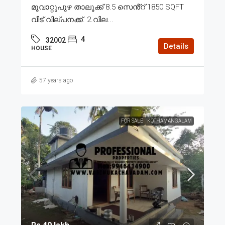
മൂവാറ്റുപുഴ താലൂക്ക് 8.5 സെൻ്റ് 1850 SQFT
വീട് വില്പനക്ക്. 2.വില...
4
32002
Details
HOUSE
57 years ago
FOR SALE
KOTHAMANGALAM