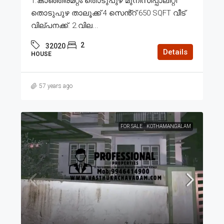
1.കാഞ്ഞിരമറ്റം തൊടുപുഴ മുനിസിപ്പാലിറ്റി
തൊടുപുഴ താലൂക്ക് 4 സെൻ്റ് 650 SQFT വീട്
വില്പനക്ക്. 2.വില...
2
32020
Details
HOUSE
57 years ago
FOR SALE
KOTHAMANGALAM