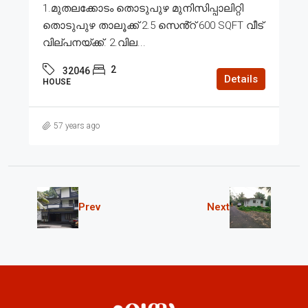
1.മുതലക്കോടം തൊടുപുഴ മുനിസിപ്പാലിറ്റി
തൊടുപുഴ താലൂക്ക് 2.5 സെൻ്റ് 600 SQFT വീട്
വില്പനയ്ക്ക്. 2.വില...
2
32046
Details
HOUSE
57 years ago
Prev
Next