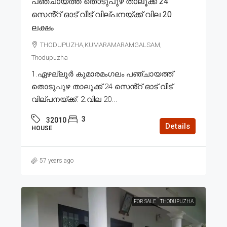
പഞ്ചായത്ത് തൊടുപുഴ താലൂക്ക് 24
സെൻ്റ് ഓട് വീട് വില്പനയ്ക്ക് വില 20
ലക്ഷം
THODUPUZHA,KUMARAMARAMGALSAM,
Thodupuzha
1.ഏഴല്ലൂർ കുമാരമംഗലം പഞ്ചായത്ത്
തൊടുപുഴ താലൂക്ക് 24 സെൻ്റ് ഓട് വീട്
വില്പനയ്ക്ക്. 2.വില 20...
3
32010
Details
HOUSE
57 years ago
FOR SALE
THODUPUZHA