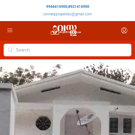
9946414900,8921414900
connetpproperties@gmail.com