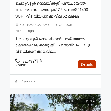
ചെറുവട്ടൂർ നെല്ലിക്കുഴി പഞ്ചായത്ത്
കോതമംഗലം താലൂക്ക് 7.5 സെൻ്റ് 1400
SQFT വീട് വില്പനക്ക് വില 52 ലക്ഷം
KOTHAMANGALAM,CHERUVATTOOR,
Kothamangalam
1.ചെറുവട്ടൂർ നെല്ലിക്കുഴി പഞ്ചായത്ത്
കോതമംഗലം താലൂക്ക് 7.5 സെൻ്റ് 1400 SQFT
വീട് വില്പനക്ക്. 2.വില...
3
32043
Details
HOUSE
57 years ago
FOR SALE
THODUPUZHA