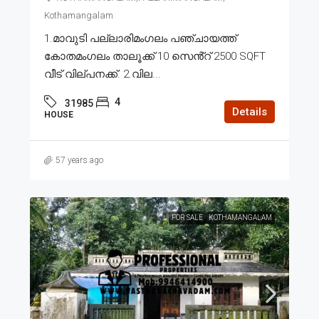
Kothamangalam
1.മാവുടി പല്ലാരിമംഗലം പഞ്ചായത്ത്
കോതമംഗലം താലൂക്ക് 10 സെൻ്റ് 2500 SQFT
വീട് വില്പനക്ക്. 2.വില...
4
31985
Details
HOUSE
57 years ago
FOR SALE
KOTHAMANGALAM