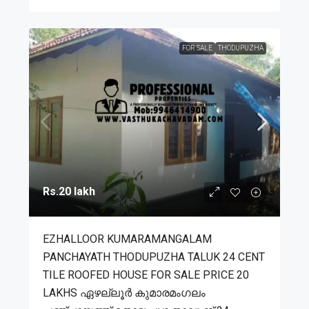
FOR SALE
THODUPUZHA
Rs.20 lakh
EZHALLOOR KUMARAMANGALAM
PANCHAYATH THODUPUZHA TALUK 24 CENT
TILE ROOFED HOUSE FOR SALE PRICE 20
LAKHS ഏഴല്ലൂർ കുമാരമംഗലം