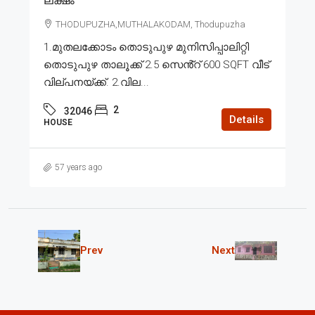
ലക്ഷം
THODUPUZHA,MUTHALAKODAM, Thodupuzha
1.മുതലക്കോടം തൊടുപുഴ മുനിസിപ്പാലിറ്റി
തൊടുപുഴ താലൂക്ക് 2.5 സെൻ്റ് 600 SQFT വീട്
വില്പനയ്ക്ക്. 2.വില...
2
32046
Details
HOUSE
57 years ago
Prev
Next