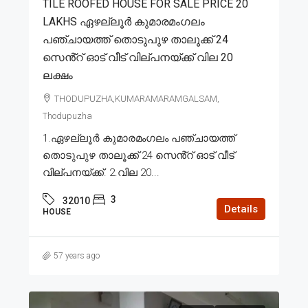
TILE ROOFED HOUSE FOR SALE PRICE 20
LAKHS ഏഴല്ലൂർ കുമാരമംഗലം
പഞ്ചായത്ത് തൊടുപുഴ താലൂക്ക് 24
സെൻ്റ് ഓട് വീട് വില്പനയ്ക്ക് വില 20
ലക്ഷം
THODUPUZHA,KUMARAMARAMGALSAM,
Thodupuzha
1.ഏഴല്ലൂർ കുമാരമംഗലം പഞ്ചായത്ത്
തൊടുപുഴ താലൂക്ക് 24 സെൻ്റ് ഓട് വീട്
വില്പനയ്ക്ക്. 2.വില 20...
3
32010
Details
HOUSE
57 years ago