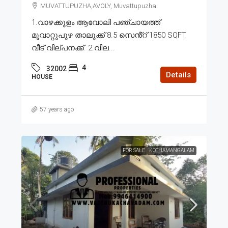
MUVATTUPUZHA,AVOLY, Muvattupuzha
1.വാഴക്കുളം ആവോലി പഞ്ചായത്ത്
മൂവാറ്റുപുഴ താലൂക്ക് 8.5 സെൻ്റ് 1850 SQFT
വീട് വില്പനക്ക്. 2.വില...
4
32002
Details
HOUSE
57 years ago
FOR SALE
KOTHAMANGALAM