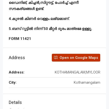
ഡൈനിങ്, കിച്ചൻ,സിറ്റൗട്ട്, പോർച്ച് എന്നീ
സൗകര്യങ്ങൾ ഉണ്ട്.
4.കുഴൽ കിണർ വെള്ളം ലഭ്യമാണ്.
5.ബസ് റൂട്ടിൽ നിന്ന് 50 മീറ്റർ ദൂരം മാത്രമേ ഉള്ളൂ.
FORM 11421
Address
Open on Google Maps
Address:
KOTHAMANGALAM,MYLOOR
City:
Kothamangalam
Details