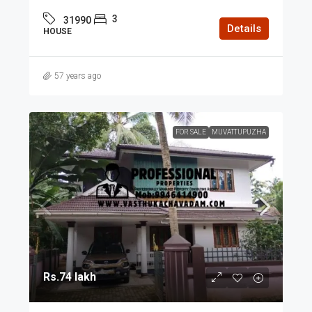
3
31990
Details
HOUSE
57 years ago
FOR SALE
MUVATTUPUZHA
Rs.74 lakh