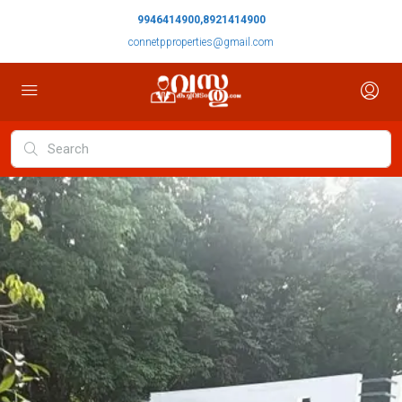
9946414900,8921414900
connetpproperties@gmail.com