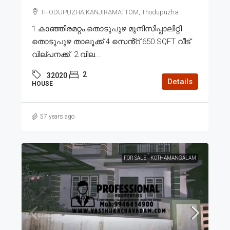
THODUPUZHA,KANJIRAMATTOM, Thodupuzha
1.കാഞ്ഞിരമറ്റം തൊടുപുഴ മുനിസിപ്പാലിറ്റി
തൊടുപുഴ താലൂക്ക് 4 സെൻ്റ് 650 SQFT വീട്
വില്പനക്ക്. 2.വില...
2
32020
Details
HOUSE
57 years ago
FOR SALE
KOTHAMANGALAM