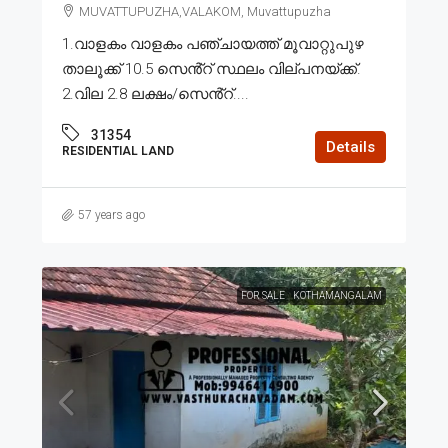
MUVATTUPUZHA,VALAKOM, Muvattupuzha
1.വാളകം വാളകം പഞ്ചായത്ത് മൂവാറ്റുപുഴ
താലൂക്ക് 10.5 സെൻ്റ് സ്ഥലം വില്പനയ്ക്ക്.
2.വില 2.8 ലക്ഷം/സെൻ്റ്....
31354
Details
RESIDENTIAL LAND
57 years ago
FOR SALE
KOTHAMANGALAM