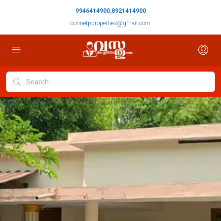
9946414900,8921414900
connetpproperties@gmail.com