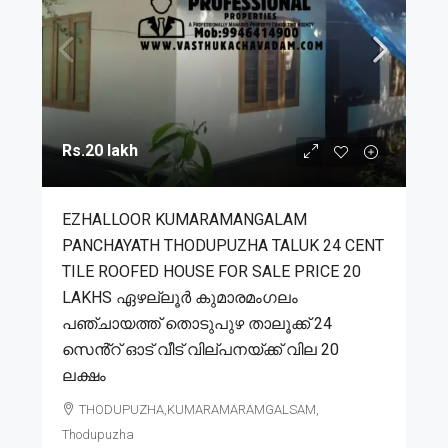
Rs.20 lakh
EZHALLOOR KUMARAMANGALAM
PANCHAYATH THODUPUZHA TALUK 24 CENT
TILE ROOFED HOUSE FOR SALE PRICE 20
LAKHS ഏഴല്ലൂർ കുമാരമംഗലം
പഞ്ചായത്ത് തൊടുപുഴ താലൂക്ക് 24
സെൻ്റ് ഓട് വീട് വില്പനയ്ക്ക് വില 20
ലക്ഷം
THODUPUZHA,KUMARAMARAMGALSAM,
Thodupuzha