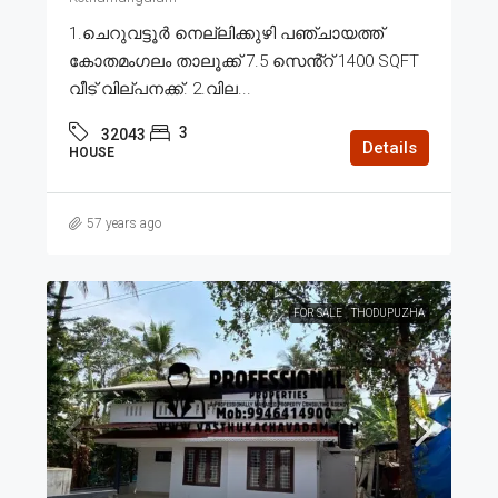
1.ചെറുവട്ടൂർ നെല്ലിക്കുഴി പഞ്ചായത്ത്
കോതമംഗലം താലൂക്ക് 7.5 സെൻ്റ് 1400 SQFT
വീട് വില്പനക്ക്. 2.വില...
3
32043
Details
HOUSE
57 years ago
FOR SALE
THODUPUZHA