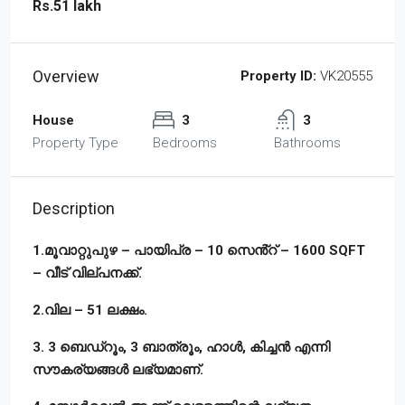
Rs.51 lakh
Overview
Property ID:
VK20555
House
3
3
Property Type
Bedrooms
Bathrooms
Description
1.മൂവാറ്റുപുഴ – പായിപ്ര – 10 സെൻ്റ് – 1600 SQFT
– വീട് വില്പനക്ക്.
2.വില – 51 ലക്ഷം.
3. 3 ബെഡ്‌റൂം, 3 ബാത്രൂം, ഹാൾ, കിച്ചൻ എന്നി
സൗകര്യങ്ങൾ ലഭ്യമാണ്.