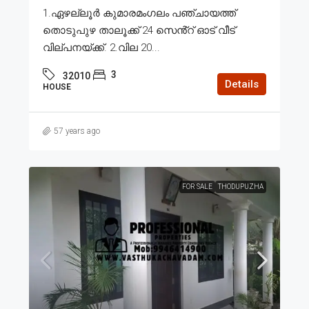
1.ഏഴല്ലൂർ കുമാരമംഗലം പഞ്ചായത്ത്
തൊടുപുഴ താലൂക്ക് 24 സെൻ്റ് ഓട് വീട്
വില്പനയ്ക്ക്. 2.വില 20...
3
32010
Details
HOUSE
57 years ago
FOR SALE
THODUPUZHA