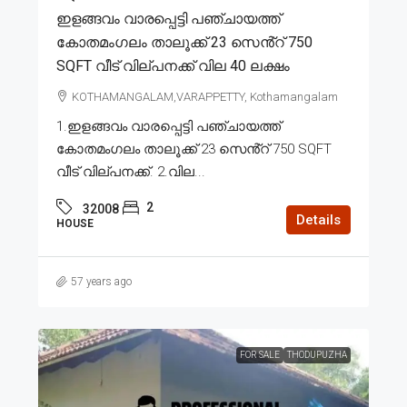
ഇളങ്ങവം വാരപ്പെട്ടി പഞ്ചായത്ത്
കോതമംഗലം താലൂക്ക് 23 സെൻ്റ് 750
SQFT വീട് വില്പനക്ക് വില 40 ലക്ഷം
KOTHAMANGALAM,VARAPPETTY, Kothamangalam
1.ഇളങ്ങവം വാരപ്പെട്ടി പഞ്ചായത്ത്
കോതമംഗലം താലൂക്ക് 23 സെൻ്റ് 750 SQFT
വീട് വില്പനക്ക്. 2.വില...
2
32008
Details
HOUSE
57 years ago
FOR SALE
THODUPUZHA