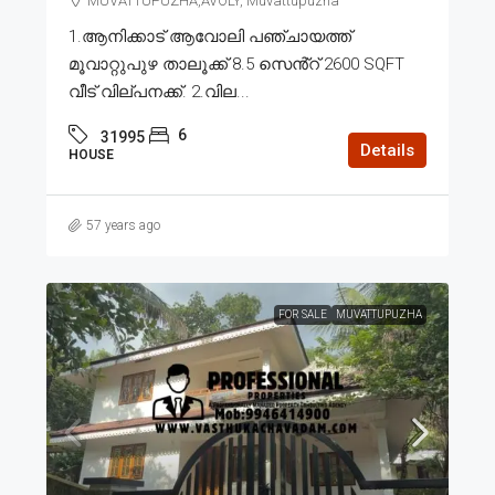
MUVATTUPUZHA,AVOLY, Muvattupuzha
1.ആനിക്കാട് ആവോലി പഞ്ചായത്ത്
മൂവാറ്റുപുഴ താലൂക്ക് 8.5 സെൻ്റ് 2600 SQFT
വീട് വില്പനക്ക്. 2.വില...
6
31995
Details
HOUSE
57 years ago
FOR SALE
MUVATTUPUZHA