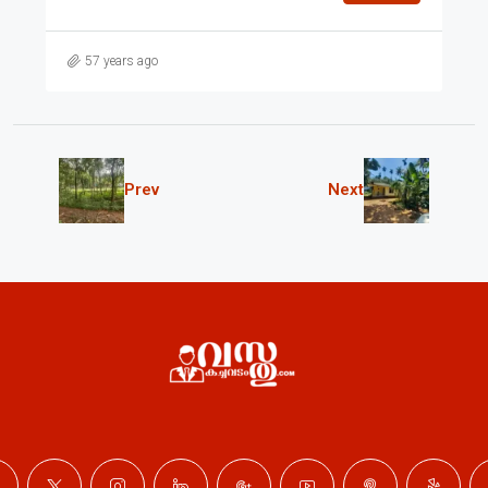
57 years ago
Prev
Next