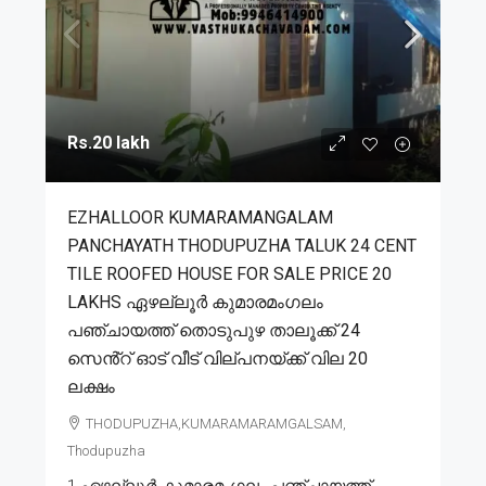
Rs.20 lakh
EZHALLOOR KUMARAMANGALAM
PANCHAYATH THODUPUZHA TALUK 24 CENT
TILE ROOFED HOUSE FOR SALE PRICE 20
LAKHS ഏഴല്ലൂർ കുമാരമംഗലം
പഞ്ചായത്ത് തൊടുപുഴ താലൂക്ക് 24
സെൻ്റ് ഓട് വീട് വില്പനയ്ക്ക് വില 20
ലക്ഷം
THODUPUZHA,KUMARAMARAMGALSAM,
Thodupuzha