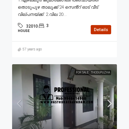
1.ഏഴല്ലൂർ കുമാരമംഗലം പഞ്ചായത്ത്
തൊടുപുഴ താലൂക്ക് 24 സെൻ്റ് ഓട് വീട്
വില്പനയ്ക്ക്. 2.വില 20...
3
32010
Details
HOUSE
57 years ago
FOR SALE
THODUPUZHA