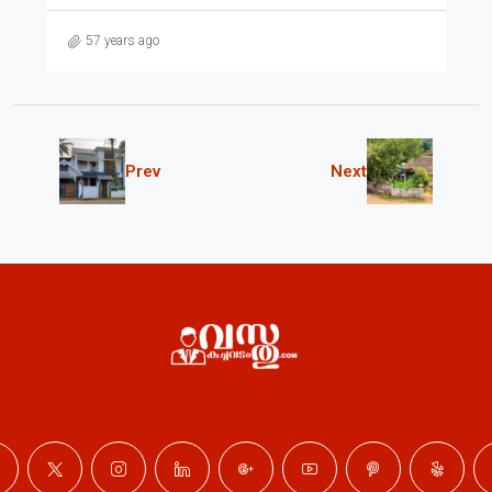
57 years ago
Prev
Next