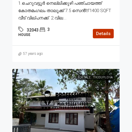
1.ചെറുവട്ടൂർ നെല്ലിക്കുഴി പഞ്ചായത്ത്
കോതമംഗലം താലൂക്ക് 7.5 സെൻ്റ് 1400 SQFT
വീട് വില്പനക്ക്. 2.വില...
3
32043
Details
HOUSE
57 years ago
FOR SALE
THODUPUZHA