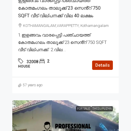
ഇളങ്ങവം വാരപ്പെട്ടി പഞ്ചായത്ത്
കോതമംഗലം താലൂക്ക് 23 സെൻ്റ് 750
SQFT വീട് വില്പനക്ക് വില 40 ലക്ഷം
KOTHAMANGALAM,VARAPPETTY, Kothamangalam
1.ഇളങ്ങവം വാരപ്പെട്ടി പഞ്ചായത്ത്
കോതമംഗലം താലൂക്ക് 23 സെൻ്റ് 750 SQFT
വീട് വില്പനക്ക്. 2.വില...
2
32008
Details
HOUSE
57 years ago
FOR SALE
THODUPUZHA