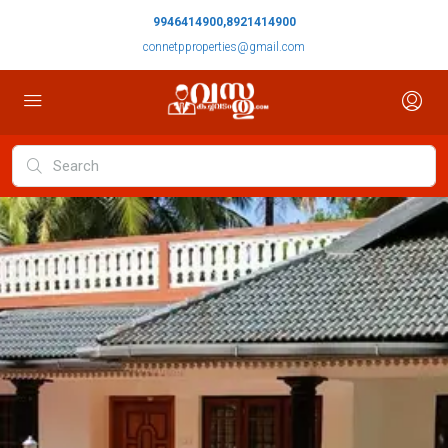
9946414900,8921414900
connetpproperties@gmail.com