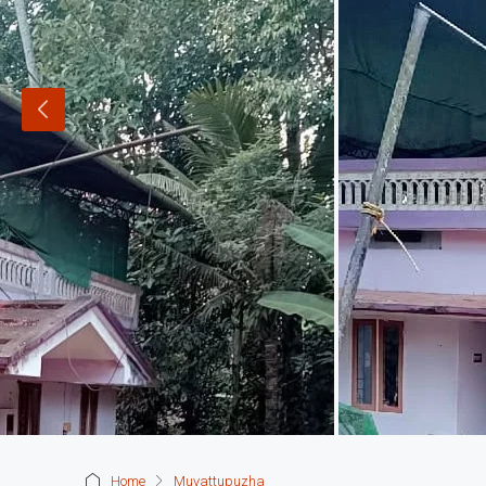
Home
Muvattupuzha