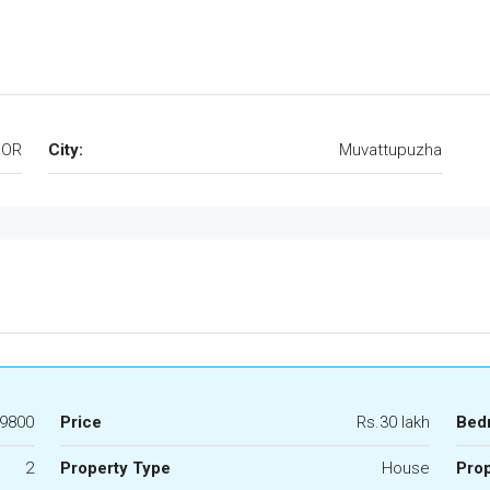
OOR
City:
Muvattupuzha
9800
Price
Rs.30 lakh
Bed
2
Property Type
House
Prop