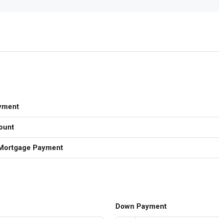
yment
ount
Mortgage Payment
Down Payment