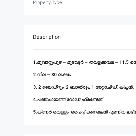
Property Type
Description
1.മൂവാറ്റുപുഴ – മുടവൂർ – തവളക്കവല – 11.5 സെൻ
2.വില – 30 ലക്ഷം.
3. 2 ബെഡ്‌റൂം, 2 ബാത്രൂം, 1 അറ്റാച്ഡ്, കിച്ചൻ.
4.
പഞ്ചായത്ത് റോഡ് ഫ്രണ്ടേജ്.
5.കിണർ വെള്ളം, പൈപ്പ് കണക്ഷൻ എന്നിവ ലഭ്