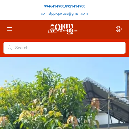
9946414900,8921414900
connetpproperties@gmail.com