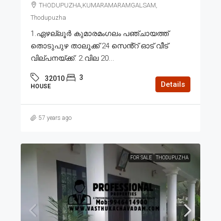
THODUPUZHA,KUMARAMARAMGALSAM,
Thodupuzha
1.ഏഴല്ലൂർ കുമാരമംഗലം പഞ്ചായത്ത്
തൊടുപുഴ താലൂക്ക് 24 സെൻ്റ് ഓട് വീട്
വില്പനയ്ക്ക്. 2.വില 20...
3
32010
Details
HOUSE
57 years ago
FOR SALE
THODUPUZHA