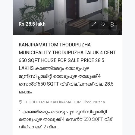
Rs.28.5 lakh
KANJIRAMATTOM THODUPUZHA
MUNICIPALITY THODUPUZHA TALUK 4 CENT
650 SQFT HOUSE FOR SALE PRICE 28.5
LAKHS കാഞ്ഞിരമറ്റം തൊടുപുഴ
മുനിസിപ്പാലിറ്റി തൊടുപുഴ താലൂക്ക് 4
സെൻ്റ് 650 SQFT വീട് വില്പനക്ക് വില 28.5
ലക്ഷം
THODUPUZHA,KANJIRAMATTOM, Thodupuzha
1.കാഞ്ഞിരമറ്റം തൊടുപുഴ മുനിസിപ്പാലിറ്റി
തൊടുപുഴ താലൂക്ക് 4 സെൻ്റ് 650 SQFT വീട്
വില്പനക്ക്. 2.വില...