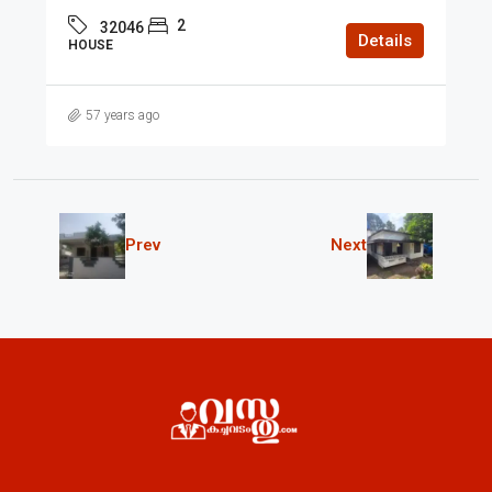
2
32046
Details
HOUSE
57 years ago
Prev
Next