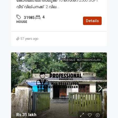
കോതമംഗലം താലൂക്ക് 10 സെൻ്റ് 2500 SQFT
വീട് വില്പനക്ക്. 2.വില...
4
31985
Details
HOUSE
57 years ago
FOR SALE
KOTHAMANGALAM
Rs.31 lakh