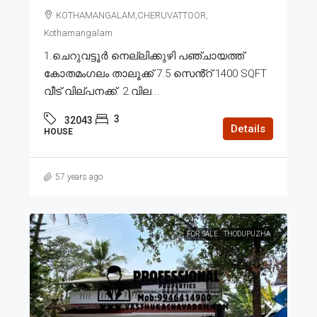
KOTHAMANGALAM,CHERUVATTOOR,
Kothamangalam
1.ചെറുവട്ടൂർ നെല്ലിക്കുഴി പഞ്ചായത്ത്
കോതമംഗലം താലൂക്ക് 7.5 സെൻ്റ് 1400 SQFT
വീട് വില്പനക്ക്. 2.വില...
3
32043
Details
HOUSE
57 years ago
FOR SALE
THODUPUZHA