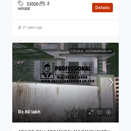
2
32020
Details
HOUSE
57 years ago
FOR SALE
KOTHAMANGALAM
Rs.60 lakh