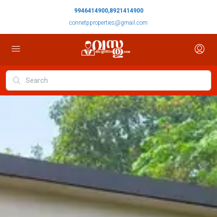
9946414900,8921414900
connetpproperties@gmail.com