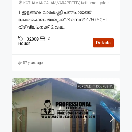
KOTHAMANGALAM,VARAPPETTY, Kothamangalam
1.ഇളങ്ങവം വാരപ്പെട്ടി പഞ്ചായത്ത്
കോതമംഗലം താലൂക്ക് 23 സെൻ്റ് 750 SQFT
വീട് വില്പനക്ക്. 2.വില...
2
32008
Details
HOUSE
57 years ago
FOR SALE
THODUPUZHA