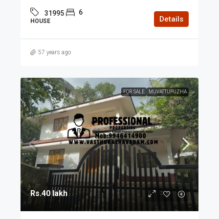
6
31995
Details
HOUSE
57 years ago
FOR SALE
MUVATTUPUZHA
Rs.40 lakh