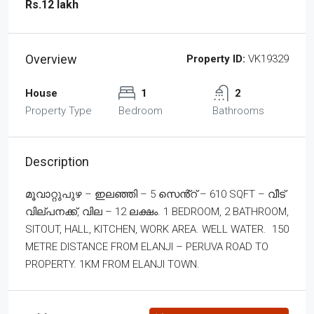
Rs.12 lakh
Overview
Property ID:
VK19329
House
1
2
Property Type
Bedroom
Bathrooms
Description
മൂവാറ്റുപുഴ – ഇലഞ്ഞി – 5 സെൻ്റ് – 610 SQFT – വീട്
വില്പനക്ക്, വില – 12 ലക്ഷം. 1 BEDROOM, 2 BATHROOM,
SITOUT, HALL, KITCHEN, WORK AREA. WELL WATER. 150
METRE DISTANCE FROM ELANJI – PERUVA ROAD TO
PROPERTY. 1KM FROM ELANJI TOWN.