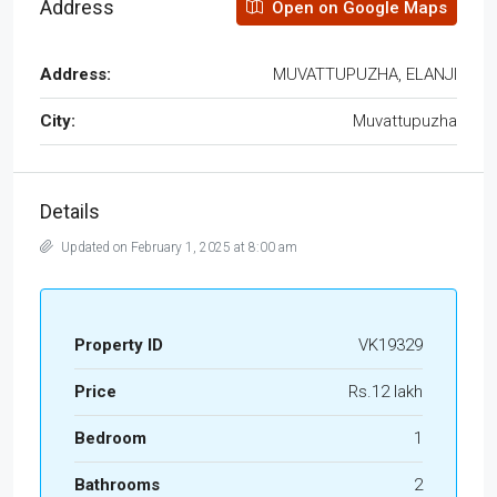
Address
Open on Google Maps
Address:
MUVATTUPUZHA, ELANJI
City:
Muvattupuzha
Details
Updated on February 1, 2025 at 8:00 am
Property ID
VK19329
Price
Rs.12 lakh
Bedroom
1
Bathrooms
2