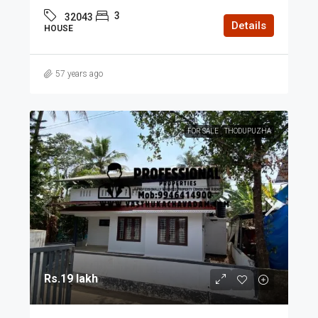
3
32043
Details
HOUSE
57 years ago
FOR SALE
THODUPUZHA
Rs.19 lakh