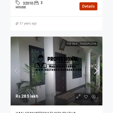
3
32010
Details
HOUSE
57 years ago
FOR SALE
THODUPUZHA
Rs.28.5 lakh