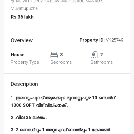
MUVATTUPUZHA ELAVUMCHUVADU,MARADY,
Muvattupuzha
Rs.36 lakh
Overview
Property ID:
VK25749
House
3
2
Property Type
Bedrooms
Bathrooms
Description
1
.ഇലവുംചുവട് ആരക്കുഴ മുവാറ്റുപുഴ 10 സെൻറ്
1300 SQFT വീട് വില്പനക് .
2 .വില 36 ലക്ഷം .
3 .3 ബെഡ്‌റൂം 1 അറ്റാച്ചഡ് ബാത്രൂം 1 കോമൺ