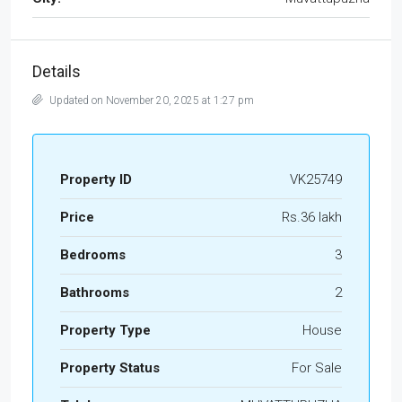
Details
Updated on November 20, 2025 at 1:27 pm
Property ID
VK25749
Price
Rs.36 lakh
Bedrooms
3
Bathrooms
2
Property Type
House
Property Status
For Sale