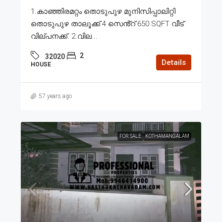
1.കാഞ്ഞിരമറ്റം തൊടുപുഴ മുനിസിപ്പാലിറ്റി
തൊടുപുഴ താലൂക്ക് 4 സെൻ്റ് 650 SQFT വീട്
വില്പനക്ക്. 2.വില...
2
32020
Details
HOUSE
57 years ago
FOR SALE
KOTHAMANGALAM