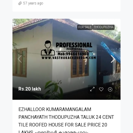
57 years ago
FOR SALE
THODUPUZHA
Rs.20 lakh
EZHALLOOR KUMARAMANGALAM
PANCHAYATH THODUPUZHA TALUK 24 CENT
TILE ROOFED HOUSE FOR SALE PRICE 20
LAKHS ഏഴല്ലൂർ കുമാരമംഗലം