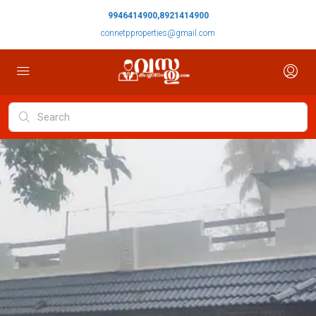
9946414900,8921414900
connetpproperties@gmail.com