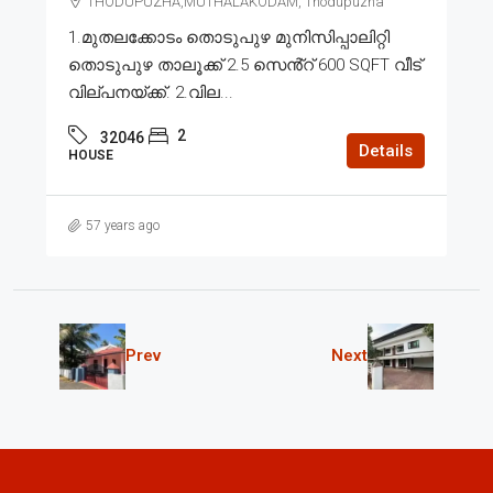
THODUPUZHA,MUTHALAKODAM, Thodupuzha
1.മുതലക്കോടം തൊടുപുഴ മുനിസിപ്പാലിറ്റി
തൊടുപുഴ താലൂക്ക് 2.5 സെൻ്റ് 600 SQFT വീട്
വില്പനയ്ക്ക്. 2.വില...
2
32046
Details
HOUSE
57 years ago
Prev
Next