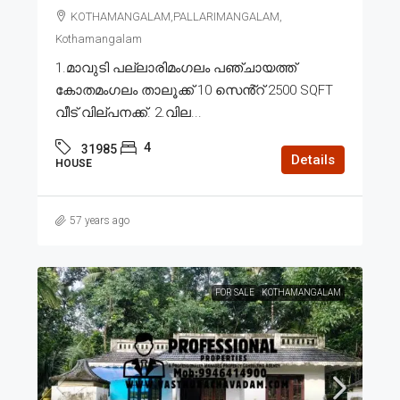
KOTHAMANGALAM,PALLARIMANGALAM,
Kothamangalam
1.മാവുടി പല്ലാരിമംഗലം പഞ്ചായത്ത്
കോതമംഗലം താലൂക്ക് 10 സെൻ്റ് 2500 SQFT
വീട് വില്പനക്ക്. 2.വില...
4
31985
Details
HOUSE
57 years ago
FOR SALE
KOTHAMANGALAM