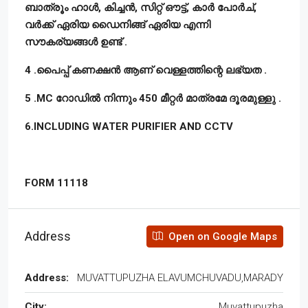
ബാത്രൂം ഹാൾ, കിച്ചൻ, സിറ്റ് ഔട്ട്, കാർ പോർച്,
വർക്ക് ഏരിയ ഡൈനിങ്ങ് ഏരിയ എന്നി
സൗകര്യങ്ങൾ ഉണ്ട് .
4 .പൈപ്പ് കണക്ഷൻ ആണ് വെള്ളത്തിന്റെ ലഭ്യത .
5 .MC റോഡിൽ നിന്നും 450 മീറ്റർ മാത്രമേ ദൂരമുള്ളു .
6.INCLUDING WATER PURIFIER AND CCTV
FORM 11118
Address
Open on Google Maps
Address:
MUVATTUPUZHA ELAVUMCHUVADU,MARADY
City:
Muvattupuzha