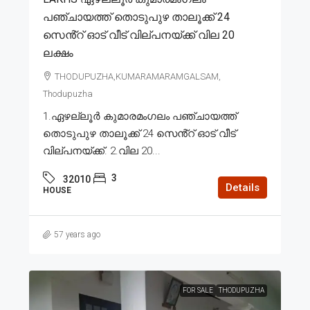
പഞ്ചായത്ത് തൊടുപുഴ താലൂക്ക് 24
സെൻ്റ് ഓട് വീട് വില്പനയ്ക്ക് വില 20
ലക്ഷം
THODUPUZHA,KUMARAMARAMGALSAM,
Thodupuzha
1.ഏഴല്ലൂർ കുമാരമംഗലം പഞ്ചായത്ത്
തൊടുപുഴ താലൂക്ക് 24 സെൻ്റ് ഓട് വീട്
വില്പനയ്ക്ക്. 2.വില 20...
3
32010
Details
HOUSE
57 years ago
FOR SALE
THODUPUZHA