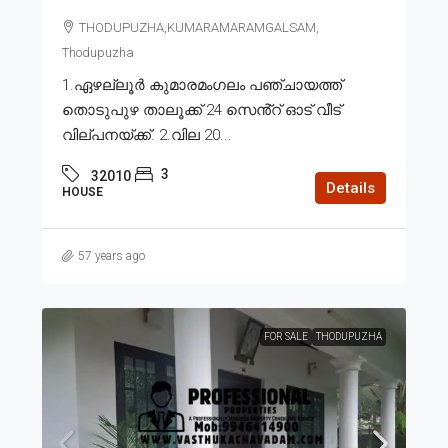
THODUPUZHA,KUMARAMARAMGALSAM,
Thodupuzha
1.ഏഴല്ലൂർ കുമാരമംഗലം പഞ്ചായത്ത്
തൊടുപുഴ താലൂക്ക് 24 സെൻ്റ് ഓട് വീട്
വില്പനയ്ക്ക്. 2.വില 20...
3
32010
Details
HOUSE
57 years ago
FOR SALE
THODUPUZHA