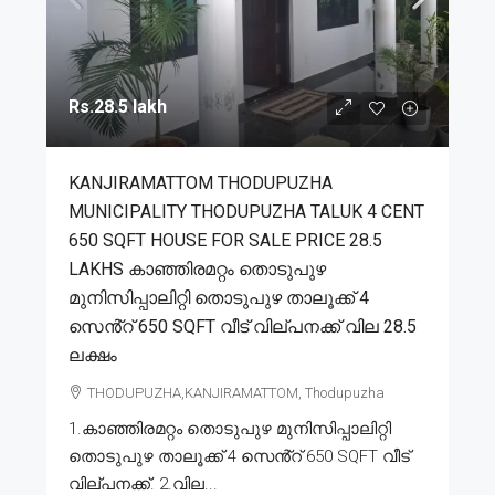
Rs.28.5 lakh
KANJIRAMATTOM THODUPUZHA
MUNICIPALITY THODUPUZHA TALUK 4 CENT
650 SQFT HOUSE FOR SALE PRICE 28.5
LAKHS കാഞ്ഞിരമറ്റം തൊടുപുഴ
മുനിസിപ്പാലിറ്റി തൊടുപുഴ താലൂക്ക് 4
സെൻ്റ് 650 SQFT വീട് വില്പനക്ക് വില 28.5
ലക്ഷം
THODUPUZHA,KANJIRAMATTOM, Thodupuzha
1.കാഞ്ഞിരമറ്റം തൊടുപുഴ മുനിസിപ്പാലിറ്റി
തൊടുപുഴ താലൂക്ക് 4 സെൻ്റ് 650 SQFT വീട്
വില്പനക്ക്. 2.വില...