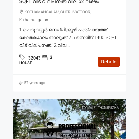
SQFT വീട് വില്പനക്ക് വില 52 ലക്ഷം
KOTHAMANGALAM,CHERUVATTOOR,
Kothamangalam
1.ചെറുവട്ടൂർ നെല്ലിക്കുഴി പഞ്ചായത്ത്
കോതമംഗലം താലൂക്ക് 7.5 സെൻ്റ് 1400 SQFT
വീട് വില്പനക്ക്. 2.വില...
3
32043
Details
HOUSE
57 years ago
FOR SALE
THODUPUZHA