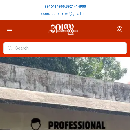
9946414900,8921414900
connetpproperties@gmail.com