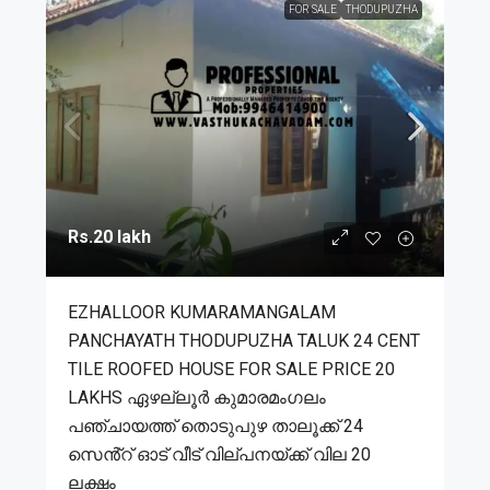
FOR SALE
THODUPUZHA
Rs.20 lakh
EZHALLOOR KUMARAMANGALAM
PANCHAYATH THODUPUZHA TALUK 24 CENT
TILE ROOFED HOUSE FOR SALE PRICE 20
LAKHS ഏഴല്ലൂർ കുമാരമംഗലം
പഞ്ചായത്ത് തൊടുപുഴ താലൂക്ക് 24
സെൻ്റ് ഓട് വീട് വില്പനയ്ക്ക് വില 20
ലക്ഷം