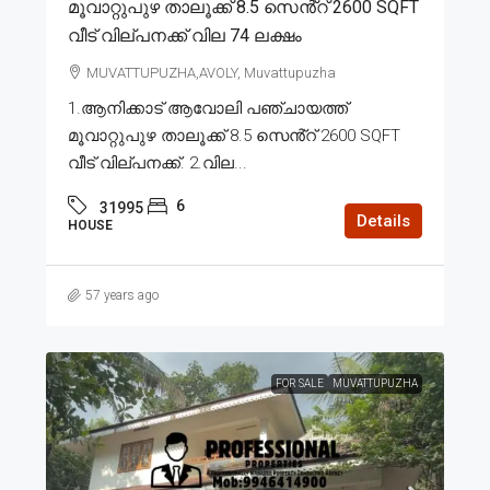
മൂവാറ്റുപുഴ താലൂക്ക് 8.5 സെൻ്റ് 2600 SQFT
വീട് വില്പനക്ക് വില 74 ലക്ഷം
MUVATTUPUZHA,AVOLY, Muvattupuzha
1.ആനിക്കാട് ആവോലി പഞ്ചായത്ത്
മൂവാറ്റുപുഴ താലൂക്ക് 8.5 സെൻ്റ് 2600 SQFT
വീട് വില്പനക്ക്. 2.വില...
6
31995
Details
HOUSE
57 years ago
FOR SALE
MUVATTUPUZHA