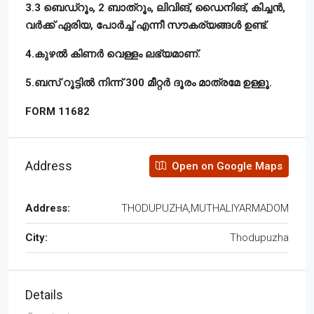
3.3 ബെഡ്റൂം, 2 ബാത്റൂം, ലിവിങ്, ഡൈനിങ്, കിച്ചൻ,
വർക്ക് ഏരിയ, പോർച്ച് എന്നീ സൗകര്യങ്ങൾ ഉണ്ട്.
4.കുഴൽ കിണർ വെള്ളം ലഭ്യമാണ്.
5.ബസ് റൂട്ടിൽ നിന്ന് 300 മീറ്റർ ദൂരം മാത്രമേ ഉള്ളൂ.
FORM 11682
Address
Open on Google Maps
Address:
THODUPUZHA,MUTHALIYARMADOM
City:
Thodupuzha
Details