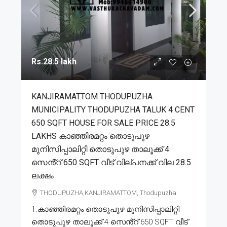
Rs.28.5 lakh
KANJIRAMATTOM THODUPUZHA
MUNICIPALITY THODUPUZHA TALUK 4 CENT
650 SQFT HOUSE FOR SALE PRICE 28.5
LAKHS കാഞ്ഞിരമറ്റം തൊടുപുഴ
മുനിസിപ്പാലിറ്റി തൊടുപുഴ താലൂക്ക് 4
സെൻ്റ് 650 SQFT വീട് വില്പനക്ക് വില 28.5
ലക്ഷം
THODUPUZHA,KANJIRAMATTOM, Thodupuzha
1.കാഞ്ഞിരമറ്റം തൊടുപുഴ മുനിസിപ്പാലിറ്റി
തൊടുപുഴ താലൂക്ക് 4 സെൻ്റ് 650 SQFT വീട്