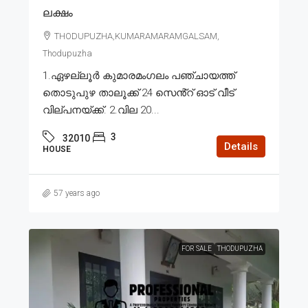
ലക്ഷം
THODUPUZHA,KUMARAMARAMGALSAM,
Thodupuzha
1.ഏഴല്ലൂർ കുമാരമംഗലം പഞ്ചായത്ത്
തൊടുപുഴ താലൂക്ക് 24 സെൻ്റ് ഓട് വീട്
വില്പനയ്ക്ക്. 2.വില 20...
3
32010
Details
HOUSE
57 years ago
FOR SALE
THODUPUZHA