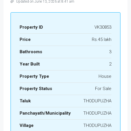
Updated on June 13, 2026 at 8:41 am
Property ID
VK30853
Price
Rs.45 lakh
Bathrooms
3
Year Built
2
Property Type
House
Property Status
For Sale
Taluk
THODUPUZHA
Panchayath/Municipality
THODUPUZHA
Village
THODUPUZHA