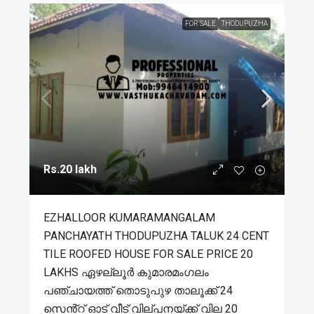
FOR SALE
THODUPUZHA
Rs.20 lakh
EZHALLOOR KUMARAMANGALAM
PANCHAYATH THODUPUZHA TALUK 24 CENT
TILE ROOFED HOUSE FOR SALE PRICE 20
LAKHS ഏഴല്ലൂർ കുമാരമംഗലം
പഞ്ചായത്ത് തൊടുപുഴ താലൂക്ക് 24
സെൻ്റ് ഓട് വീട് വില്പനയ്ക്ക് വില 20