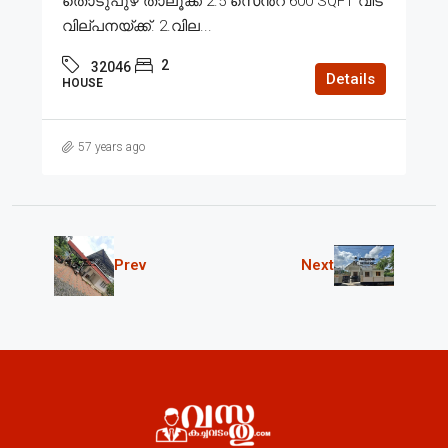
തൊടുപുഴ താലൂക്ക് 2.5 സെൻ്റ് 600 SQFT വീട്
വില്പനയ്ക്ക്. 2.വില...
2
32046
Details
HOUSE
57 years ago
Prev
Next