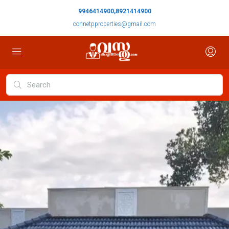
9946414900,8921414900
connetpproperties@gmail.com