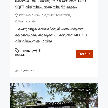
കോതമംഗലം താലൂക്ക് 7.5 സെൻ്റ് 1400
SQFT വീട് വില്പനക്ക് വില 52 ലക്ഷം
KOTHAMANGALAM,CHERUVATTOOR,
Kothamangalam
1.ചെറുവട്ടൂർ നെല്ലിക്കുഴി പഞ്ചായത്ത്
കോതമംഗലം താലൂക്ക് 7.5 സെൻ്റ് 1400 SQFT
വീട് വില്പനക്ക്. 2.വില...
3
32043
Details
HOUSE
57 years ago
FOR SALE
THODUPUZHA