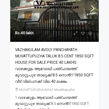
Rs.40 lakh
VAZHAKULAM AVOLY PANCHAYATH
MUVATTUPUZHA TALUK 8.5 CENT 1850 SQFT
HOUSE FOR SALE PRICE 40 LAKHS
വാഴക്കുളം ആവോലി പഞ്ചായത്ത്
മൂവാറ്റുപുഴ താലൂക്ക് 8.5 സെൻ്റ് 1850 SQFT
വീട് വില്പനക്ക് വില 40 ലക്ഷം
MUVATTUPUZHA,AVOLY, Muvattupuzha
1.വാഴക്കുളം ആവോലി പഞ്ചായത്ത്
മൂവാറ്റുപുഴ താലൂക്ക് 8.5 സെൻ്റ് 1850 SQFT