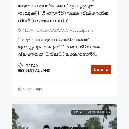
ആയവന പഞ്ചായത്ത് മൂവാറ്റുപുഴ
താലൂക്ക് 11.5 സെൻ്റ് സ്ഥലം വില്പനയ്ക്ക്
വില 2.5 ലക്ഷം/സെൻ്റ്
MUVATTUPUZHA,AYAVANA, Muvattupuzha
1.ആയവന ആയവന പഞ്ചായത്ത്
മൂവാറ്റുപുഴ താലൂക്ക് 11.5 സെൻ്റ് സ്ഥലം
വില്പനയ്ക്ക്. 2.വില 2.5 ലക്ഷം/സെൻ്റ്....
31049
Details
RESIDENTIAL LAND
57 years ago
FOR SALE
MUVATTUPUZHA