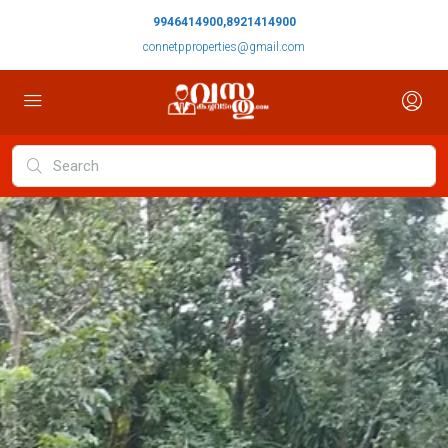
9946414900,8921414900
connetpproperties@gmail.com