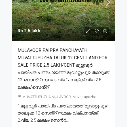
Rs.2.5 lakh
MULAVOOR PAIPRA PANCHAYATH
MUVATTUPUZHA TALUK 12 CENT LAND FOR
SALE PRICE 2.5 LAKH/CENT മുളവൂർ
പായിപ്ര പഞ്ചായത്ത് മൂവാറ്റുപുഴ താലൂക്ക്
12 സെൻ്റ് സ്ഥലം വില്പനയ്ക്ക് വില 2.5
ലക്ഷം/സെൻ്റ്
MUVATTUPUZHA,MULAVOOR, Muvattupuzha
1.മുളവൂർ പായിപ്ര പഞ്ചായത്ത് മൂവാറ്റുപുഴ
താലൂക്ക് 12 സെൻ്റ് സ്ഥലം വില്പനയ്ക്ക്.
2.വില 2.5 ലക്ഷം/സെൻ്റ്....