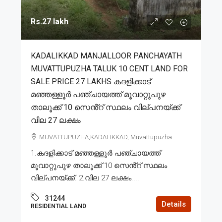
Rs.27 lakh
KADALIKKAD MANJALLOOR PANCHAYATH
MUVATTUPUZHA TALUK 10 CENT LAND FOR
SALE PRICE 27 LAKHS കദളിക്കാട്
മഞ്ഞള്ളൂർ പഞ്ചായത്ത് മൂവാറ്റുപുഴ
താലൂക്ക് 10 സെൻ്റ് സ്ഥലം വില്പനയ്ക്ക്
വില 27 ലക്ഷം
MUVATTUPUZHA,KADALIKKAD, Muvattupuzha
1.കദളിക്കാട് മഞ്ഞള്ളൂർ പഞ്ചായത്ത്
മൂവാറ്റുപുഴ താലൂക്ക് 10 സെൻ്റ് സ്ഥലം
വില്പനയ്ക്ക്. 2.വില 27 ലക്ഷം....
31244
Details
RESIDENTIAL LAND