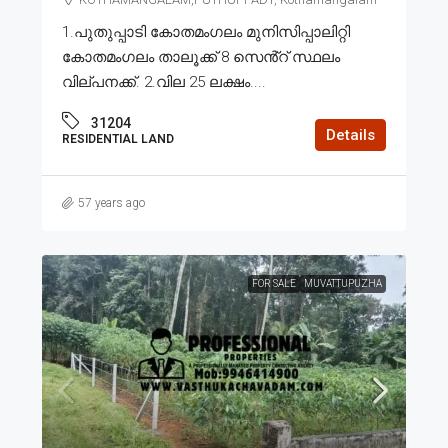
1.പുതുപ്പാടി കോതമംഗലം മുനിസിപ്പാലിറ്റി
കോതമംഗലം താലൂക്ക് 8 സെൻ്റ് സ്ഥലം
വില്പനക്ക്. 2.വില 25 ലക്ഷം....
31204
Details
RESIDENTIAL LAND
57 years ago
FOR SALE
MUVATTUPUZHA