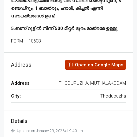
4.പ്രോപർട്ടിയിൽ ഓടിട്ട വീട് സ്ഥിതി ചെയുന്നുണ്ട്, 3
ബെഡ്‌റൂം, 1 ബാത്രൂം, ഹാൾ, കിച്ചൻ എന്നി
സൗകര്യങ്ങൾ ഉണ്ട്.
5.ബസ് റൂട്ടിൽ നിന്ന് 500 മീറ്റർ ദൂരം മാത്രമേ ഉള്ളു.
FORM – 10608
Address
Open on Google Maps
Address:
THODUPUZHA, MUTHALAKODAM
City:
Thodupuzha
Details
Updated on January 29, 2026 at 9:40 am