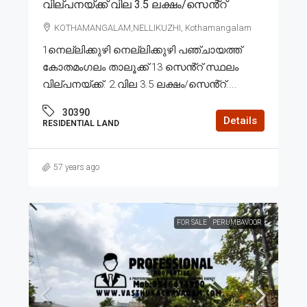
വില്പനയ്ക്ക് വില 3.5 ലക്ഷം/സെൻ്റ്
KOTHAMANGALAM,NELLIKUZHI, Kothamangalam
1നെല്ലിക്കുഴി നെല്ലിക്കുഴി പഞ്ചായത്ത്
കോതമംഗലം താലൂക്ക് 13 സെൻ്റ് സ്ഥലം
വില്പനയ്ക്ക്. 2.വില 3.5 ലക്ഷം/സെൻ്റ്....
30390
Details
RESIDENTIAL LAND
57 years ago
FOR SALE
PERUMBAVOOR