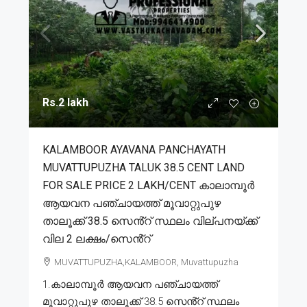
Rs.2 lakh
KALAMBOOR AYAVANA PANCHAYATH
MUVATTUPUZHA TALUK 38.5 CENT LAND
FOR SALE PRICE 2 LAKH/CENT കാലാമ്പൂർ
ആയവന പഞ്ചായത്ത് മൂവാറ്റുപുഴ
താലൂക്ക് 38.5 സെൻ്റ് സ്ഥലം വില്പനയ്ക്ക്
വില 2 ലക്ഷം/സെൻ്റ്
MUVATTUPUZHA,KALAMBOOR, Muvattupuzha
1.കാലാമ്പൂർ ആയവന പഞ്ചായത്ത്
മൂവാറ്റുപുഴ താലൂക്ക് 38.5 സെൻ്റ് സ്ഥലം