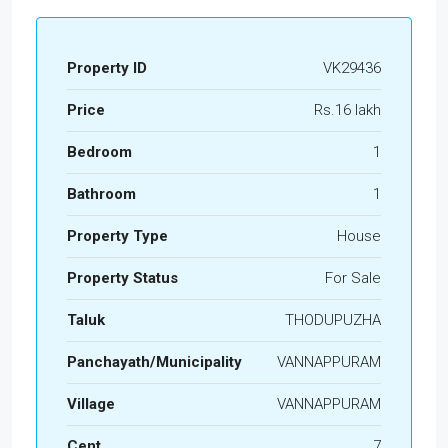
Property ID
VK29436
Price
Rs.16 lakh
Bedroom
1
Bathroom
1
Property Type
House
Property Status
For Sale
Taluk
THODUPUZHA
Panchayath/Municipality
VANNAPPURAM
Village
VANNAPPURAM
Cent
7