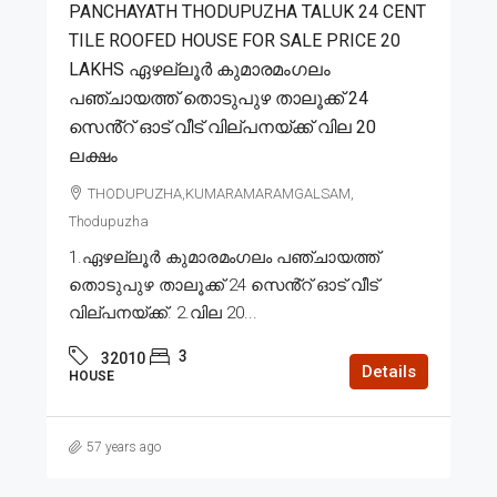
PANCHAYATH THODUPUZHA TALUK 24 CENT
TILE ROOFED HOUSE FOR SALE PRICE 20
LAKHS ഏഴല്ലൂർ കുമാരമംഗലം
പഞ്ചായത്ത് തൊടുപുഴ താലൂക്ക് 24
സെൻ്റ് ഓട് വീട് വില്പനയ്ക്ക് വില 20
ലക്ഷം
THODUPUZHA,KUMARAMARAMGALSAM,
Thodupuzha
1.ഏഴല്ലൂർ കുമാരമംഗലം പഞ്ചായത്ത്
തൊടുപുഴ താലൂക്ക് 24 സെൻ്റ് ഓട് വീട്
വില്പനയ്ക്ക്. 2.വില 20...
3
32010
Details
HOUSE
57 years ago