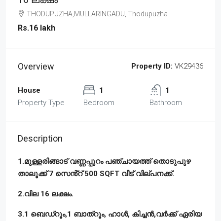
THODUPUZHA,MULLARINGADU, Thodupuzha
Rs.16 lakh
Overview
Property ID:
VK29436
House
1
1
Property Type
Bedroom
Bathroom
Description
1.മുള്ളരിങ്ങാട് വണ്ണപ്പുറം പഞ്ചായത്ത് തൊടുപുഴ
താലൂക്ക് 7 സെൻ്റ് 500 SQFT വീട് വില്പനക്ക്.
2.വില 16 ലക്ഷം.
3.1 ബെഡ്റൂം,1 ബാത്റൂം, ഹാൾ, കിച്ചൻ,വർക്ക് ഏരിയ