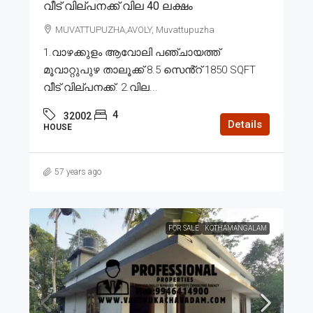
വീട് വില്പനക്ക് വില 40 ലക്ഷം
MUVATTUPUZHA,AVOLY, Muvattupuzha
1.വാഴക്കുളം ആവോലി പഞ്ചായത്ത്
മൂവാറ്റുപുഴ താലൂക്ക് 8.5 സെൻ്റ് 1850 SQFT
വീട് വില്പനക്ക്. 2.വില...
4
32002
Details
HOUSE
57 years ago
FOR SALE
KOTHAMANGALAM