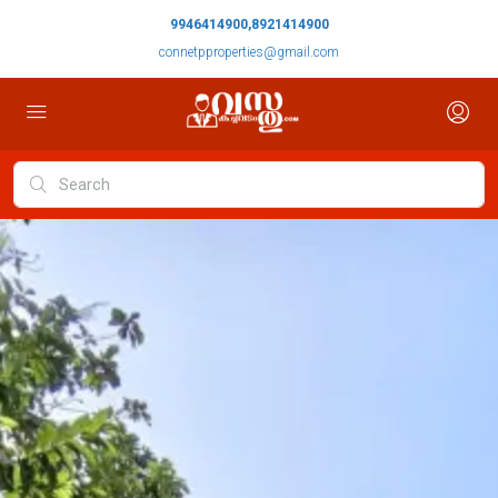
9946414900,8921414900
connetpproperties@gmail.com