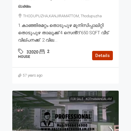
ലക്ഷം
THODUPUZHA,KANJIRAMATTOM, Thodupuzha
1.കാഞ്ഞിരമറ്റം തൊടുപുഴ മുനിസിപ്പാലിറ്റി
തൊടുപുഴ താലൂക്ക് 4 സെൻ്റ് 650 SQFT വീട്
വില്പനക്ക്. 2.വില...
2
32020
Details
HOUSE
57 years ago
FOR SALE
KOTHAMANGALAM