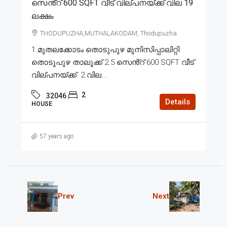
സെൻ്റ് 600 SQFT വീട് വില്പനയ്ക്ക് വില 19
ലക്ഷം
THODUPUZHA,MUTHALAKODAM, Thodupuzha
1.മുതലക്കോടം തൊടുപുഴ മുനിസിപ്പാലിറ്റി
തൊടുപുഴ താലൂക്ക് 2.5 സെൻ്റ് 600 SQFT വീട്
വില്പനയ്ക്ക്. 2.വില...
2
32046
Details
HOUSE
57 years ago
Prev
Next