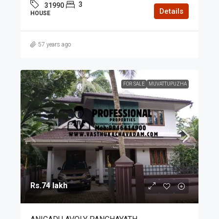
3
31990
Details
HOUSE
57 years ago
FOR SALE
MUVATTUPUZHA
Rs.74 lakh