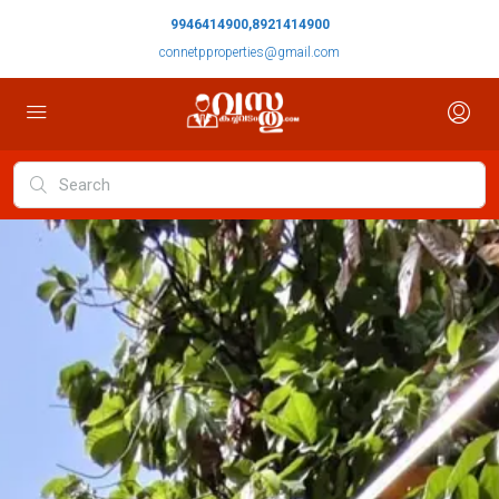
9946414900,8921414900
connetpproperties@gmail.com