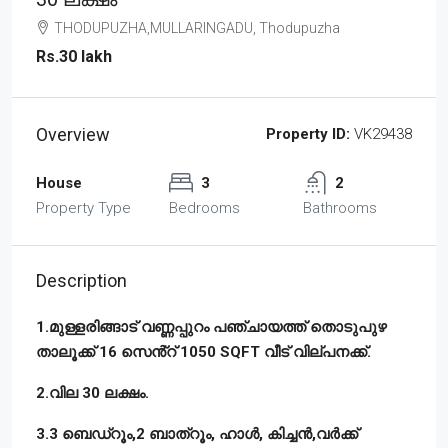
THODUPUZHA,MULLARINGADU, Thodupuzha
Rs.30 lakh
Overview
Property ID:
VK29438
House
3
2
Property Type
Bedrooms
Bathrooms
Description
1.മുള്ളരിങ്ങാട് വണ്ണപ്പുറം പഞ്ചായത്ത് തൊടുപുഴ
താലൂക്ക് 16 സെൻ്റ് 1050 SQFT വീട് വില്പനക്ക്.
2.വില 30 ലക്ഷം.
3.3 ബെഡ്റൂം,2 ബാത്റൂം, ഹാൾ, കിച്ചൻ,വർക്ക്