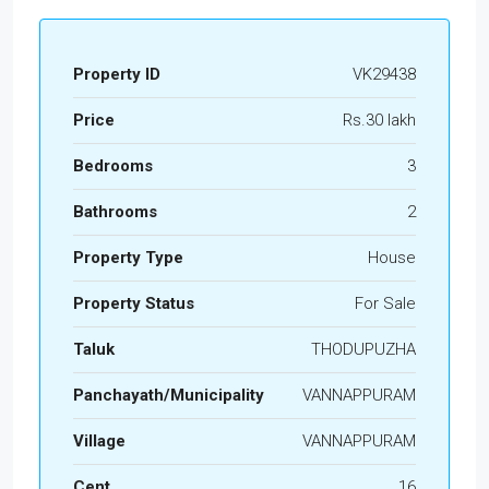
Property ID
VK29438
Price
Rs.30 lakh
Bedrooms
3
Bathrooms
2
Property Type
House
Property Status
For Sale
Taluk
THODUPUZHA
Panchayath/Municipality
VANNAPPURAM
Village
VANNAPPURAM
Cent
16