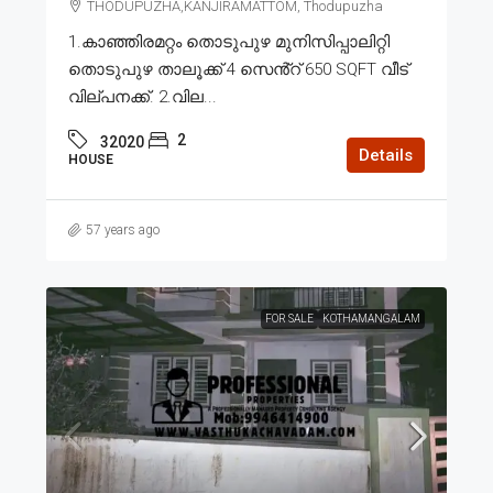
THODUPUZHA,KANJIRAMATTOM, Thodupuzha
1.കാഞ്ഞിരമറ്റം തൊടുപുഴ മുനിസിപ്പാലിറ്റി
തൊടുപുഴ താലൂക്ക് 4 സെൻ്റ് 650 SQFT വീട്
വില്പനക്ക്. 2.വില...
2
32020
Details
HOUSE
57 years ago
FOR SALE
KOTHAMANGALAM