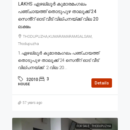
LAKHS ഏഴല്ലൂർ കുമാരമംഗലം
പഞ്ചായത്ത് തൊടുപുഴ താലൂക്ക് 24
സെൻ്റ് ഓട് വീട് വില്പനയ്ക്ക് വില 20
ലക്ഷം
THODUPUZHA,KUMARAMARAMGALSAM,
Thodupuzha
1.ഏഴല്ലൂർ കുമാരമംഗലം പഞ്ചായത്ത്
തൊടുപുഴ താലൂക്ക് 24 സെൻ്റ് ഓട് വീട്
വില്പനയ്ക്ക്. 2.വില 20...
3
32010
Details
HOUSE
57 years ago
FOR SALE
THODUPUZHA