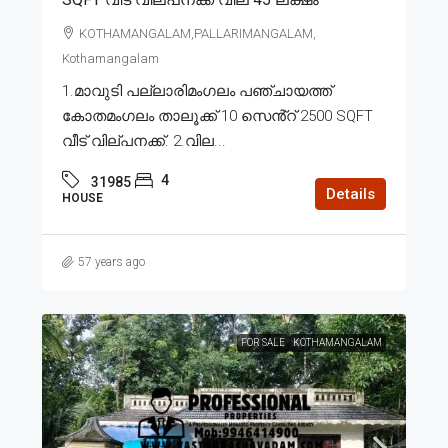
KOTHAMANGALAM,PALLARIMANGALAM,
Kothamangalam
1.മാവുടി പല്ലാരിമംഗലം പഞ്ചായത്ത്
കോതമംഗലം താലൂക്ക് 10 സെൻ്റ് 2500 SQFT
വീട് വില്പനക്ക്. 2.വില...
4
31985
Details
HOUSE
57 years ago
FOR SALE
KOTHAMANGALAM