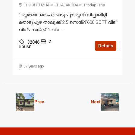
THODUPUZHA,MUTHALAKODAM, Thodupuzha
1.മുതലക്കോടം തൊടുപുഴ മുനിസിപ്പാലിറ്റി
തൊടുപുഴ താലൂക്ക് 2.5 സെൻ്റ് 600 SQFT വീട്
വില്പനയ്ക്ക്. 2.വില...
2
32046
Details
HOUSE
57 years ago
Prev
Next