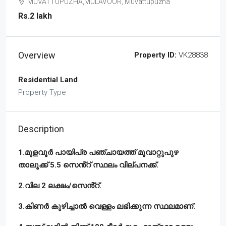
MUVATTUPUZHA,MULAVOOR, Muvattupuzha
Rs.2 lakh
Overview
Property ID:
VK28838
Residential Land
Property Type
Description
1.മുളവൂർ പായിപ്ര പഞ്ചായത്ത് മൂവാറ്റുപുഴ
താലൂക്ക് 5.5 സെൻ്റ് സ്ഥലം വില്പനക്ക്.
2.വില 2 ലക്ഷം/സെൻ്റ്.
3.കിണർ കുഴിച്ചാൽ വെള്ളം ലഭിക്കുന്ന സ്ഥലമാണ്.