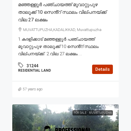
മഞ്ഞള്ളൂർ പഞ്ചായത്ത് മൂവാറ്റുപുഴ
താലൂക്ക് 10 സെൻ്റ് സ്ഥലം വില്പനയ്ക്ക്
വില 27 ലക്ഷം
MUVATTUPUZHA,KADALIKKAD, Muvattupuzha
1.കദളിക്കാട് മഞ്ഞള്ളൂർ പഞ്ചായത്ത്
മൂവാറ്റുപുഴ താലൂക്ക് 10 സെൻ്റ് സ്ഥലം
വില്പനയ്ക്ക്. 2.വില 27 ലക്ഷം....
31244
Details
RESIDENTIAL LAND
57 years ago
FOR SALE
MUVATTUPUZHA