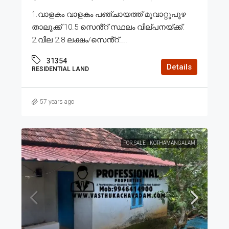
1.വാളകം വാളകം പഞ്ചായത്ത് മൂവാറ്റുപുഴ
താലൂക്ക് 10.5 സെൻ്റ് സ്ഥലം വില്പനയ്ക്ക്.
2.വില 2.8 ലക്ഷം/സെൻ്റ്....
31354
Details
RESIDENTIAL LAND
57 years ago
FOR SALE
KOTHAMANGALAM