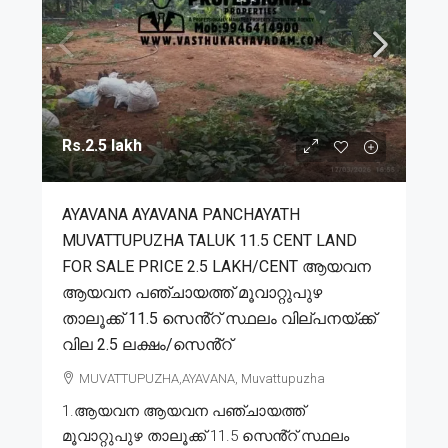
Rs.2.5 lakh
AYAVANA AYAVANA PANCHAYATH
MUVATTUPUZHA TALUK 11.5 CENT LAND
FOR SALE PRICE 2.5 LAKH/CENT ആയവന
ആയവന പഞ്ചായത്ത് മൂവാറ്റുപുഴ
താലൂക്ക് 11.5 സെൻ്റ് സ്ഥലം വില്പനയ്ക്ക്
വില 2.5 ലക്ഷം/സെൻ്റ്
MUVATTUPUZHA,AYAVANA, Muvattupuzha
1.ആയവന ആയവന പഞ്ചായത്ത്
മൂവാറ്റുപുഴ താലൂക്ക് 11.5 സെൻ്റ് സ്ഥലം