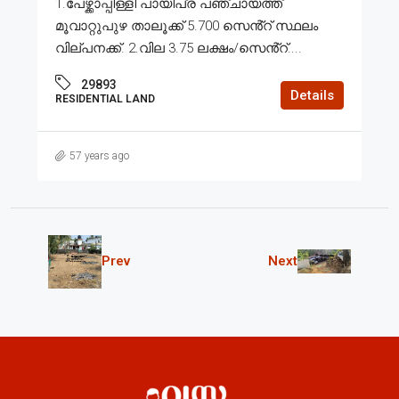
1.പേഴ്ക്കാപ്പിള്ളി പായിപ്ര പഞ്ചായത്ത്
മൂവാറ്റുപുഴ താലൂക്ക് 5.700 സെൻ്റ് സ്ഥലം
വില്പനക്ക്. 2.വില 3.75 ലക്ഷം/സെൻ്റ്....
29893
Details
RESIDENTIAL LAND
57 years ago
Prev
Next