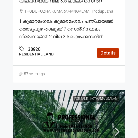
വില്പനയ്ക്ക് വില 3.5 ലക്ഷം/സെൻ്റ്
THODUPUZHA,KUMARAMANGALAM, Thodupuzha
1.കുമാരമംഗലം കുമാരമംഗലം പഞ്ചായത്ത്
തൊടുപുഴ താലൂക്ക് 7 സെൻ്റ് സ്ഥലം
വില്പനയ്ക്ക്. 2.വില 3.5 ലക്ഷം/സെൻ്റ്....
30820
Details
RESIDENTIAL LAND
57 years ago
FOR SALE
KOTHAMANGALAM