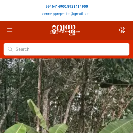
9946414900,8921414900
connetpproperties@gmail.com