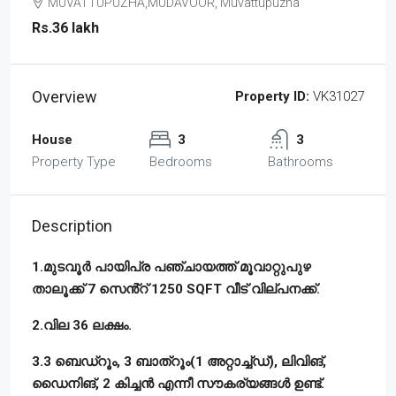
MUVATTUPUZHA,MUDAVOOR, Muvattupuzha
Rs.36 lakh
Overview
Property ID:
VK31027
House
3
3
Property Type
Bedrooms
Bathrooms
Description
1.മുടവൂർ പായിപ്ര പഞ്ചായത്ത് മൂവാറ്റുപുഴ
താലൂക്ക് 7 സെൻ്റ് 1250 SQFT വീട് വില്പനക്ക്.
2.വില 36 ലക്ഷം.
3.3 ബെഡ്റൂം, 3 ബാത്റൂം(1 അറ്റാച്ച്ഡ്), ലിവിങ്,
ഡൈനിങ്, 2 കിച്ചൻ എന്നീ സൗകര്യങ്ങൾ ഉണ്ട്.