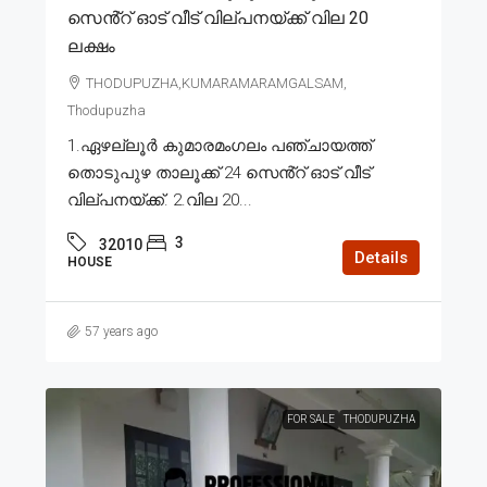
സെൻ്റ് ഓട് വീട് വില്പനയ്ക്ക് വില 20
ലക്ഷം
THODUPUZHA,KUMARAMARAMGALSAM,
Thodupuzha
1.ഏഴല്ലൂർ കുമാരമംഗലം പഞ്ചായത്ത്
തൊടുപുഴ താലൂക്ക് 24 സെൻ്റ് ഓട് വീട്
വില്പനയ്ക്ക്. 2.വില 20...
3
32010
Details
HOUSE
57 years ago
FOR SALE
THODUPUZHA