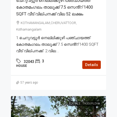
ചെറുവട്ടൂർ നെല്ലിക്കുഴി പഞ്ചായത്ത്
കോതമംഗലം താലൂക്ക് 7.5 സെൻ്റ് 1400
SQFT വീട് വില്പനക്ക് വില 52 ലക്ഷം
KOTHAMANGALAM,CHERUVATTOOR,
Kothamangalam
1.ചെറുവട്ടൂർ നെല്ലിക്കുഴി പഞ്ചായത്ത്
കോതമംഗലം താലൂക്ക് 7.5 സെൻ്റ് 1400 SQFT
വീട് വില്പനക്ക്. 2.വില...
3
32043
Details
HOUSE
57 years ago
FOR SALE
THODUPUZHA