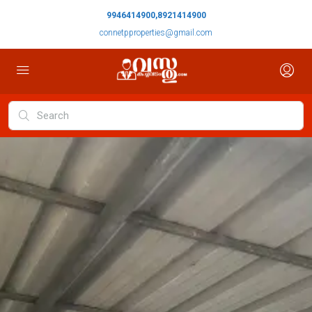
9946414900,8921414900
connetpproperties@gmail.com