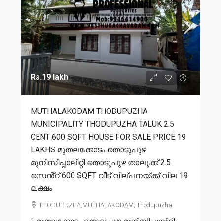
Rs.19 lakh
MUTHALAKODAM THODUPUZHA
MUNICIPALITY THODUPUZHA TALUK 2.5
CENT 600 SQFT HOUSE FOR SALE PRICE 19
LAKHS മുതലക്കോടം തൊടുപുഴ
മുനിസിപ്പാലിറ്റി തൊടുപുഴ താലൂക്ക് 2.5
സെൻ്റ് 600 SQFT വീട് വില്പനയ്ക്ക് വില 19
ലക്ഷം
THODUPUZHA,MUTHALAKODAM, Thodupuzha
1.മുതലക്കോടം തൊടുപുഴ മുനിസിപ്പാലിറ്റി