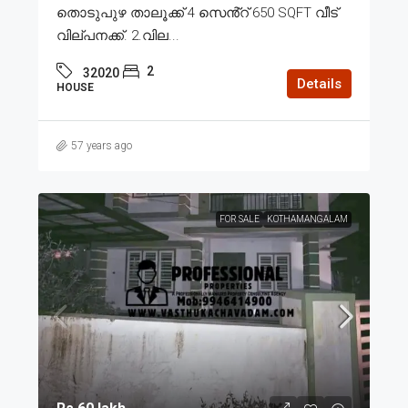
തൊടുപുഴ താലൂക്ക് 4 സെൻ്റ് 650 SQFT വീട്
വില്പനക്ക്. 2.വില...
2
32020
Details
HOUSE
57 years ago
FOR SALE
KOTHAMANGALAM