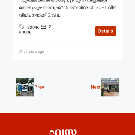
തൊടുപുഴ താലൂക്ക് 2.5 സെൻ്റ് 600 SQFT വീട്
വില്പനയ്ക്ക്. 2.വില...
2
32046
Details
HOUSE
57 years ago
Prev
Next