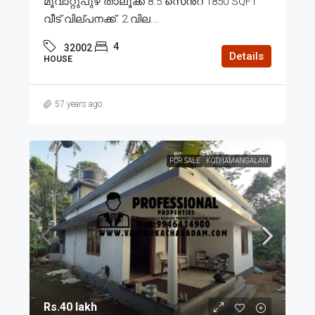
മൂവാറ്റുപുഴ താലൂക്ക് 8.5 സെൻ്റ് 1850 SQFT
വീട് വില്പനക്ക്. 2.വില...
4
32002
Details
HOUSE
57 years ago
FOR SALE
KOTHAMANGALAM
Rs.40 lakh