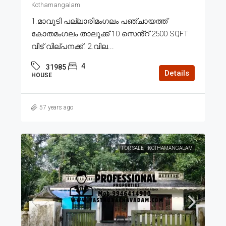
Kothamangalam
1.മാവുടി പല്ലാരിമംഗലം പഞ്ചായത്ത്
കോതമംഗലം താലൂക്ക് 10 സെൻ്റ് 2500 SQFT
വീട് വില്പനക്ക്. 2.വില...
4
31985
Details
HOUSE
57 years ago
FOR SALE
KOTHAMANGALAM