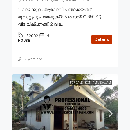
MUVATTUPUZHA,AVOLY, Muvattupuzha
1.വാഴക്കുളം ആവോലി പഞ്ചായത്ത്
മൂവാറ്റുപുഴ താലൂക്ക് 8.5 സെൻ്റ് 1850 SQFT
വീട് വില്പനക്ക്. 2.വില...
4
32002
Details
HOUSE
57 years ago
FOR SALE
KOTHAMANGALAM