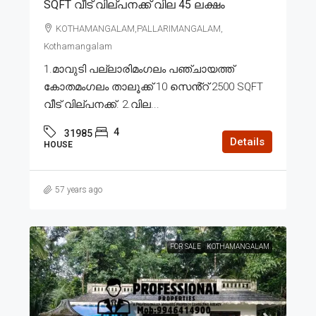
SQFT വീട് വില്പനക്ക് വില 45 ലക്ഷം
KOTHAMANGALAM,PALLARIMANGALAM,
Kothamangalam
1.മാവുടി പല്ലാരിമംഗലം പഞ്ചായത്ത്
കോതമംഗലം താലൂക്ക് 10 സെൻ്റ് 2500 SQFT
വീട് വില്പനക്ക്. 2.വില...
4
31985
Details
HOUSE
57 years ago
FOR SALE
KOTHAMANGALAM