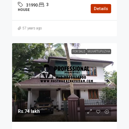
3
31990
Details
HOUSE
57 years ago
FOR SALE
MUVATTUPUZHA
Rs.74 lakh