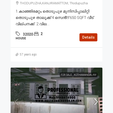
THODUPUZHA,KANJIRAMATTOM, Thodupuzha
1.കാഞ്ഞിരമറ്റം തൊടുപുഴ മുനിസിപ്പാലിറ്റി
തൊടുപുഴ താലൂക്ക് 4 സെൻ്റ് 650 SQFT വീട്
വില്പനക്ക്. 2.വില...
2
32020
Details
HOUSE
57 years ago
FOR SALE
KOTHAMANGALAM