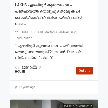
LAKHS ഏഴല്ലൂർ കുമാരമംഗലം
പഞ്ചായത്ത് തൊടുപുഴ താലൂക്ക് 24
സെൻ്റ് ഓട് വീട് വില്പനയ്ക്ക് വില 20
ലക്ഷം
THODUPUZHA,KUMARAMARAMGALSAM,
Thodupuzha
1.ഏഴല്ലൂർ കുമാരമംഗലം പഞ്ചായത്ത്
തൊടുപുഴ താലൂക്ക് 24 സെൻ്റ് ഓട് വീട്
വില്പനയ്ക്ക്. 2.വില 20...
3
32010
Details
HOUSE
57 years ago
FOR SALE
THODUPUZHA