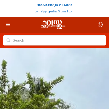
9946414900,8921414900
connetpproperties@gmail.com