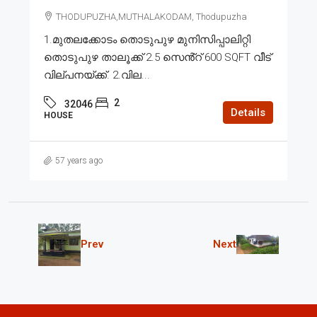
THODUPUZHA,MUTHALAKODAM, Thodupuzha
1.മുതലക്കോടം തൊടുപുഴ മുനിസിപ്പാലിറ്റി
തൊടുപുഴ താലൂക്ക് 2.5 സെൻ്റ് 600 SQFT വീട്
വില്പനയ്ക്ക്. 2.വില...
2
32046
Details
HOUSE
57 years ago
Prev
Next