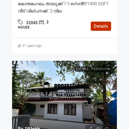
കോതമംഗലം താലൂക്ക് 7.5 സെൻ്റ് 1400 SQFT
വീട് വില്പനക്ക്. 2.വില...
3
32043
Details
HOUSE
57 years ago
FOR SALE
THODUPUZHA
Rs.19 lakh