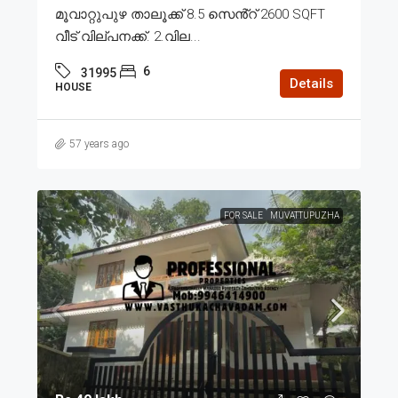
മൂവാറ്റുപുഴ താലൂക്ക് 8.5 സെൻ്റ് 2600 SQFT
വീട് വില്പനക്ക്. 2.വില...
6
31995
Details
HOUSE
57 years ago
FOR SALE
MUVATTUPUZHA