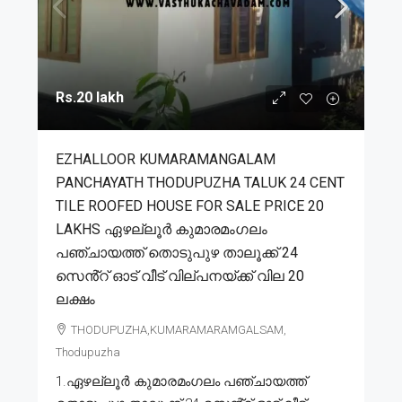
Rs.20 lakh
EZHALLOOR KUMARAMANGALAM
PANCHAYATH THODUPUZHA TALUK 24 CENT
TILE ROOFED HOUSE FOR SALE PRICE 20
LAKHS ഏഴല്ലൂർ കുമാരമംഗലം
പഞ്ചായത്ത് തൊടുപുഴ താലൂക്ക് 24
സെൻ്റ് ഓട് വീട് വില്പനയ്ക്ക് വില 20
ലക്ഷം
THODUPUZHA,KUMARAMARAMGALSAM,
Thodupuzha
1.ഏഴല്ലൂർ കുമാരമംഗലം പഞ്ചായത്ത്