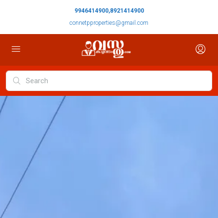
9946414900,8921414900
connetpproperties@gmail.com