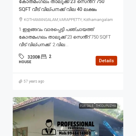
കോതമംഗലം താലൂക്ക് 23 സെൻ്റ് 750
SQFT വീട് വില്പനക്ക് വില 40 ലക്ഷം
KOTHAMANGALAM,VARAPPETTY, Kothamangalam
1.ഇളങ്ങവം വാരപ്പെട്ടി പഞ്ചായത്ത്
കോതമംഗലം താലൂക്ക് 23 സെൻ്റ് 750 SQFT
വീട് വില്പനക്ക്. 2.വില...
2
32008
Details
HOUSE
57 years ago
FOR SALE
THODUPUZHA