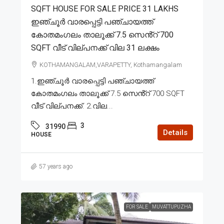
SQFT HOUSE FOR SALE PRICE 31 LAKHS
ഇഞ്ചൂർ വാരപ്പെട്ടി പഞ്ചായത്ത്
കോതമംഗലം താലൂക്ക് 7.5 സെൻ്റ് 700
SQFT വീട് വില്പനക്ക് വില 31 ലക്ഷം
KOTHAMANGALAM,VARAPETTY, Kothamangalam
1.ഇഞ്ചൂർ വാരപ്പെട്ടി പഞ്ചായത്ത്
കോതമംഗലം താലൂക്ക് 7.5 സെൻ്റ് 700 SQFT
വീട് വില്പനക്ക്. 2.വില...
3
31990
Details
HOUSE
57 years ago
FOR SALE
MUVATTUPUZHA