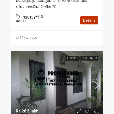
തൊടുപുഴ താലൂക്ക് 24 സെൻ്റ് ഓട് വീട്
വില്പനയ്ക്ക്. 2.വില 20...
3
32010
Details
HOUSE
57 years ago
FOR SALE
THODUPUZHA
Rs.28.5 lakh