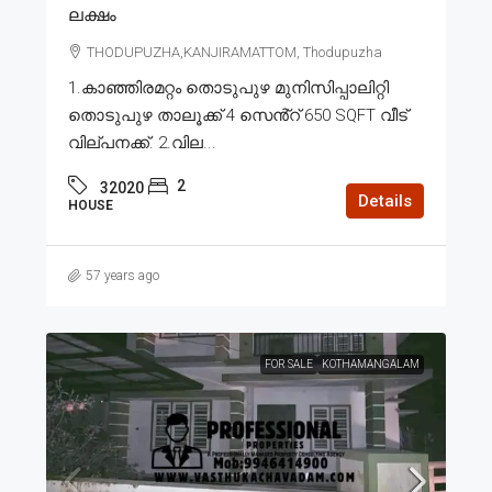
ലക്ഷം
THODUPUZHA,KANJIRAMATTOM, Thodupuzha
1.കാഞ്ഞിരമറ്റം തൊടുപുഴ മുനിസിപ്പാലിറ്റി
തൊടുപുഴ താലൂക്ക് 4 സെൻ്റ് 650 SQFT വീട്
വില്പനക്ക്. 2.വില...
2
32020
Details
HOUSE
57 years ago
FOR SALE
KOTHAMANGALAM