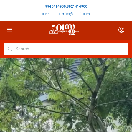
9946414900,8921414900
connetpproperties@gmail.com