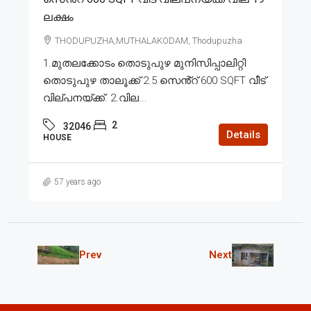
ലക്ഷം
THODUPUZHA,MUTHALAKODAM, Thodupuzha
1.മുതലക്കോടം തൊടുപുഴ മുനിസിപ്പാലിറ്റി
തൊടുപുഴ താലൂക്ക് 2.5 സെൻ്റ് 600 SQFT വീട്
വില്പനയ്ക്ക്. 2.വില...
2
32046
Details
HOUSE
57 years ago
Prev
Next