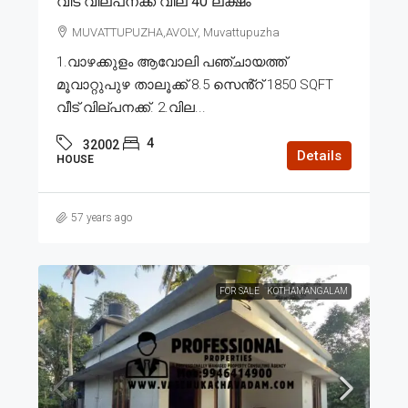
വീട് വില്പനക്ക് വില 40 ലക്ഷം
MUVATTUPUZHA,AVOLY, Muvattupuzha
1.വാഴക്കുളം ആവോലി പഞ്ചായത്ത്
മൂവാറ്റുപുഴ താലൂക്ക് 8.5 സെൻ്റ് 1850 SQFT
വീട് വില്പനക്ക്. 2.വില...
4
32002
Details
HOUSE
57 years ago
FOR SALE
KOTHAMANGALAM