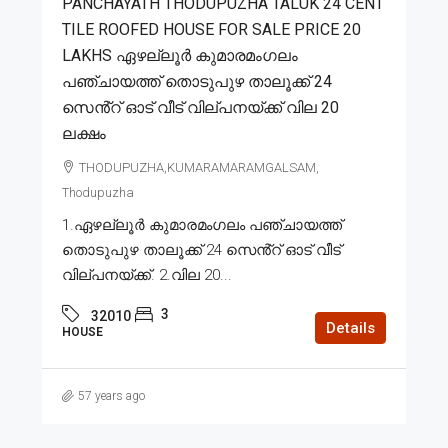
PANCHAYATH THODUPUZHA TALUK 24 CENT
TILE ROOFED HOUSE FOR SALE PRICE 20
LAKHS ഏഴല്ലൂർ കുമാരമംഗലം
പഞ്ചായത്ത് തൊടുപുഴ താലൂക്ക് 24
സെൻ്റ് ഓട് വീട് വില്പനയ്ക്ക് വില 20
ലക്ഷം
THODUPUZHA,KUMARAMARAMGALSAM,
Thodupuzha
1.ഏഴല്ലൂർ കുമാരമംഗലം പഞ്ചായത്ത്
തൊടുപുഴ താലൂക്ക് 24 സെൻ്റ് ഓട് വീട്
വില്പനയ്ക്ക്. 2.വില 20...
3
32010
Details
HOUSE
57 years ago