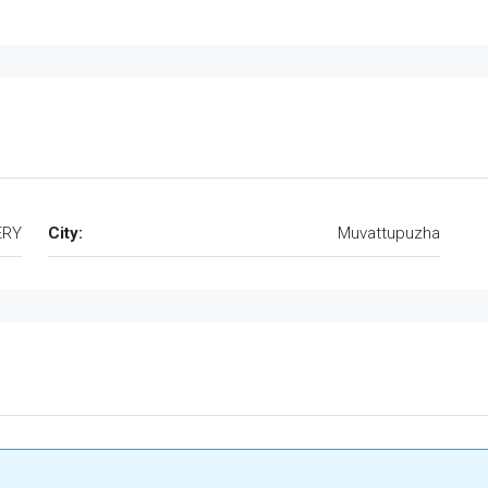
ERY
City:
Muvattupuzha