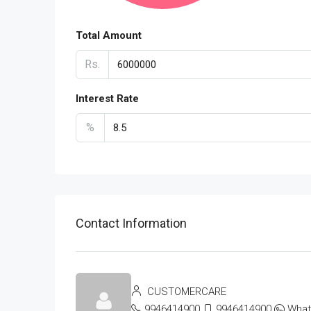
Total Amount
Rs.
Interest Rate
%
Contact Information
CUSTOMERCARE
9946414900
9946414900
Wha