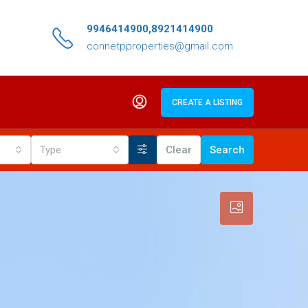
9946414900,8921414900
connetpproperties@gmail.com
CREATE A LISTING
Type
Clear
Search