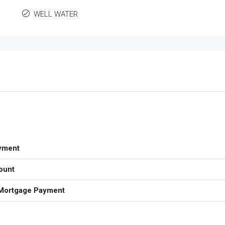
WELL WATER
yment
ount
Mortgage Payment