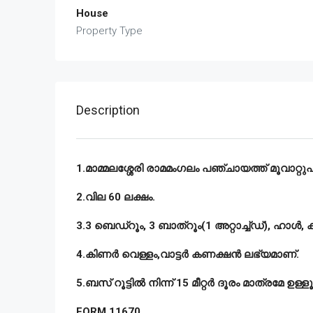
House
Property Type
Description
1.മാമ്മലശ്ശേരി രാമമംഗലം പഞ്ചായത്ത് മൂവാറ്റുപ
2.വില 60 ലക്ഷം.
3.3 ബെഡ്റൂം, 3 ബാത്റൂം(1 അറ്റാച്ച്ഡ്), ഹാൾ, കി
4.കിണർ വെള്ളം,വാട്ടർ കണക്ഷൻ ലഭ്യമാണ്.
5.ബസ് റൂട്ടിൽ നിന്ന് 15 മീറ്റർ ദൂരം മാത്രമേ ഉള്ളൂ
FORM 11670