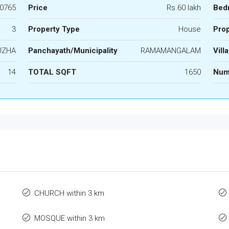
0765
Price
Rs.60 lakh
Bed
3
Property Type
House
Prop
UZHA
Panchayath/Municipality
RAMAMANGALAM
Vill
14
TOTAL SQFT
1650
Num
CHURCH within 3 km
MOSQUE within 3 km