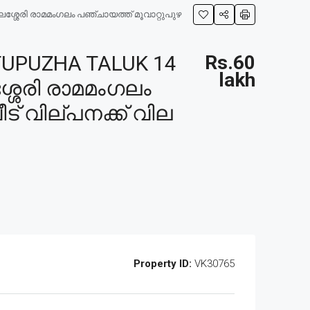
്ശേരി രാമമംഗലം പഞ്ചായത്ത് മൂവാറ്റുപുഴ
PUZHA TALUK 14
Rs.60
lakh
്ശേരി രാമമംഗലം
ട് വില്പനക്ക് വില
Property ID:
VK30765