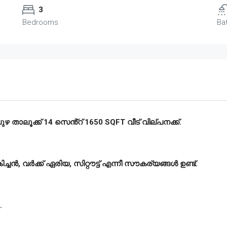
3
Bedrooms
Ba
ുഴ താലൂക്ക് 14 സെൻ്റ് 1650 SQFT വീട് വില്പനക്ക്.
ച്ചൻ, വർക്ക് ഏരിയ, സിറ്റൗട്ട് എന്നീ സൗകര്യങ്ങൾ ഉണ്ട്.
.