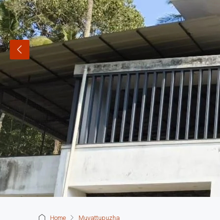
Home
Muvattupuzha