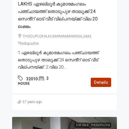
LAKHS ഏഴല്ലൂർ കുമാരമംഗലം
പഞ്ചായത്ത് തൊടുപുഴ താലൂക്ക് 24
സെൻ്റ് ഓട് വീട് വില്പനയ്ക്ക് വില 20
ലക്ഷം
THODUPUZHA,KUMARAMARAMGALSAM,
Thodupuzha
1.ഏഴല്ലൂർ കുമാരമംഗലം പഞ്ചായത്ത്
തൊടുപുഴ താലൂക്ക് 24 സെൻ്റ് ഓട് വീട്
വില്പനയ്ക്ക്. 2.വില 20...
3
32010
Details
HOUSE
57 years ago
FOR SALE
THODUPUZHA