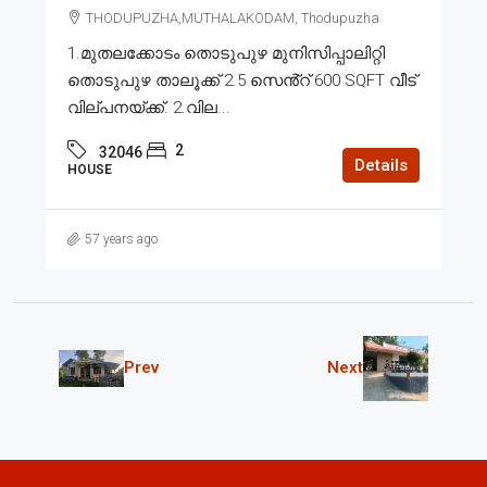
THODUPUZHA,MUTHALAKODAM, Thodupuzha
1.മുതലക്കോടം തൊടുപുഴ മുനിസിപ്പാലിറ്റി
തൊടുപുഴ താലൂക്ക് 2.5 സെൻ്റ് 600 SQFT വീട്
വില്പനയ്ക്ക്. 2.വില...
2
32046
Details
HOUSE
57 years ago
Prev
Next