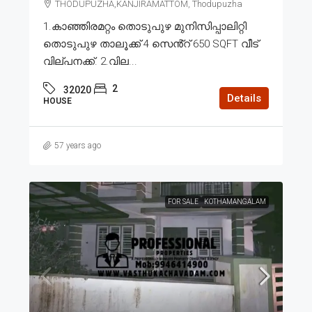
THODUPUZHA,KANJIRAMATTOM, Thodupuzha
1.കാഞ്ഞിരമറ്റം തൊടുപുഴ മുനിസിപ്പാലിറ്റി
തൊടുപുഴ താലൂക്ക് 4 സെൻ്റ് 650 SQFT വീട്
വില്പനക്ക്. 2.വില...
2
32020
Details
HOUSE
57 years ago
FOR SALE
KOTHAMANGALAM