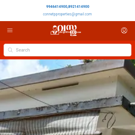
9946414900,8921414900
connetpproperties@gmail.com