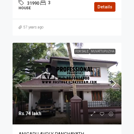
3
31990
Details
HOUSE
57 years ago
FOR SALE
MUVATTUPUZHA
Rs.74 lakh