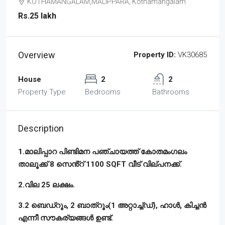
KOTHAMANGALAM,MALIPPARA, Kothamangalam
Rs.25 lakh
Overview
Property ID:
VK30685
House
2
2
Property Type
Bedrooms
Bathrooms
Description
1.മാലിപ്പാറ പിണ്ടിമന പഞ്ചായത്ത് കോതമംഗലം
താലൂക്ക് 8 സെൻ്റ് 1100 SQFT വീട് വില്പനക്ക്.
2.വില 25 ലക്ഷം.
3.2 ബെഡ്റൂം, 2 ബാത്റൂം(1 അറ്റാച്ച്ഡ്), ഹാൾ, കിച്ചൻ
എന്നീ സൗകര്യങ്ങൾ ഉണ്ട്.