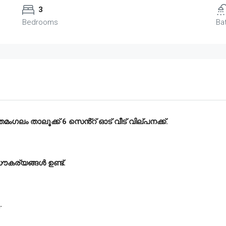
3
Bedrooms
Ba
ംഗലം താലൂക്ക് 6 സെൻ്റ് ഓട് വീട് വില്പനക്ക്.
സൗകര്യങ്ങൾ ഉണ്ട്.
.