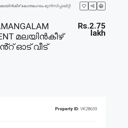
മലയിൻകീഴ് കോതമംഗലം മുനിസിപ്പാലിറ്റി
HAMANGALAM
Rs.2.75
lakh
CENT മലയിൻകീഴ്
റ് ഓട് വീട്
Property ID:
VK28639