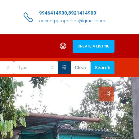
9946414900,8921414900
connetpproperties@gmail.com
CREATE A LISTING
Type
Clear
Search