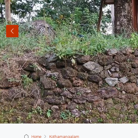
Home
Kothamangalam