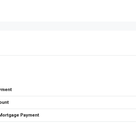
yment
ount
Mortgage Payment