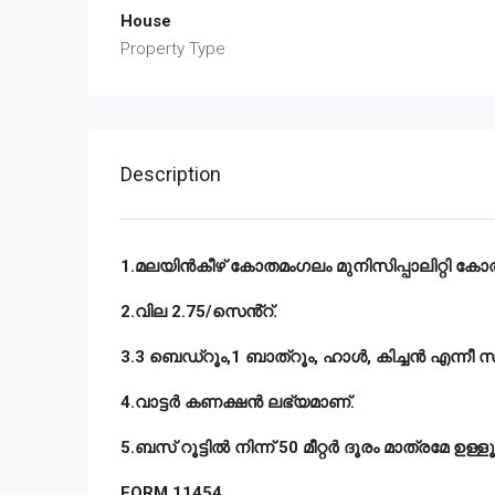
House
Property Type
Description
1.മലയിൻകീഴ് കോതമംഗലം മുനിസിപ്പാലിറ്റി കോതമ
2.വില 2.75/സെൻ്റ്.
3.3 ബെഡ്റൂം,1 ബാത്റൂം, ഹാൾ, കിച്ചൻ എന്നീ 
4.വാട്ടർ കണക്ഷൻ ലഭ്യമാണ്.
5.ബസ് റൂട്ടിൽ നിന്ന് 50 മീറ്റർ ദൂരം മാത്രമേ ഉള്ളൂ
FORM 11454