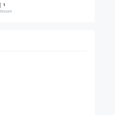
1
throom