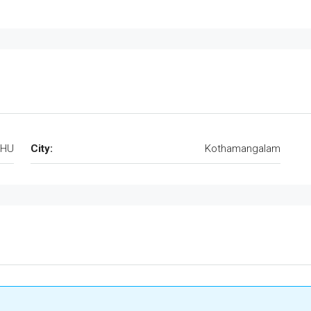
ZHU
City:
Kothamangalam