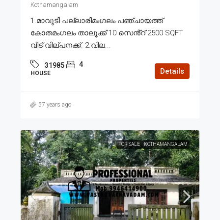
Kothamangalam
1.മാവുടി പല്ലാരിമംഗലം പഞ്ചായത്ത്
കോതമംഗലം താലൂക്ക് 10 സെൻ്റ് 2500 SQFT
വീട് വില്പനക്ക്. 2.വില...
4
31985
Details
HOUSE
57 years ago
FOR SALE
KOTHAMANGALAM