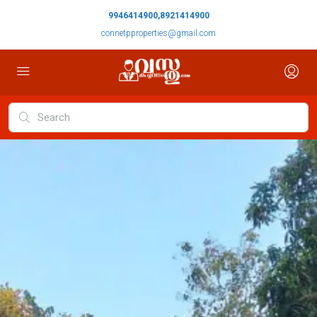
9946414900,8921414900
connetpproperties@gmail.com