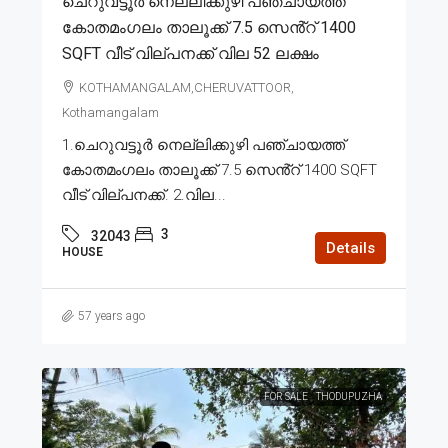
ചെറുവട്ടൂർ നെല്ലിക്കുഴി പഞ്ചായത്ത്
കോതമംഗലം താലൂക്ക് 7.5 സെൻ്റ് 1400
SQFT വീട് വില്പനക്ക് വില 52 ലക്ഷം
KOTHAMANGALAM,CHERUVATTOOR,
Kothamangalam
1.ചെറുവട്ടൂർ നെല്ലിക്കുഴി പഞ്ചായത്ത്
കോതമംഗലം താലൂക്ക് 7.5 സെൻ്റ് 1400 SQFT
വീട് വില്പനക്ക്. 2.വില...
3
32043
Details
HOUSE
57 years ago
FOR SALE
THODUPUZHA