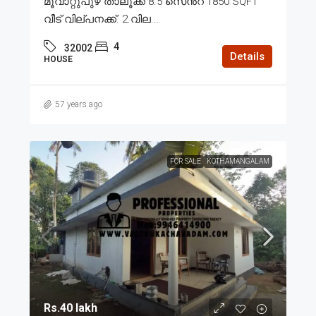
മൂവാറ്റുപുഴ താലൂക്ക് 8.5 സെൻ്റ് 1850 SQFT
വീട് വില്പനക്ക്. 2.വില...
4
32002
Details
HOUSE
57 years ago
FOR SALE
KOTHAMANGALAM
Rs.40 lakh