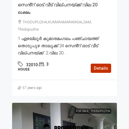
സെൻ്റ് ഓട് വീട് വില്പനയ്ക്ക് വില 20
ലക്ഷം
THODUPUZHA,KUMARAMARAMGALSAM,
Thodupuzha
1.ഏഴല്ലൂർ കുമാരമംഗലം പഞ്ചായത്ത്
തൊടുപുഴ താലൂക്ക് 24 സെൻ്റ് ഓട് വീട്
വില്പനയ്ക്ക്. 2.വില 20...
3
32010
Details
HOUSE
57 years ago
FOR SALE
THODUPUZHA