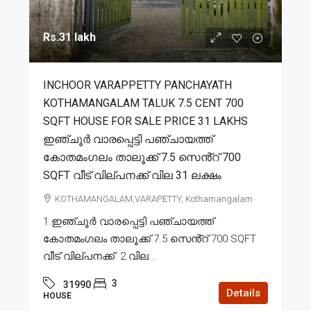
Rs.31 lakh
INCHOOR VARAPPETTY PANCHAYATH
KOTHAMANGALAM TALUK 7.5 CENT 700
SQFT HOUSE FOR SALE PRICE 31 LAKHS
ഇഞ്ചൂർ വാരപ്പെട്ടി പഞ്ചായത്ത്
കോതമംഗലം താലൂക്ക് 7.5 സെൻ്റ് 700
SQFT വീട് വില്പനക്ക് വില 31 ലക്ഷം
KOTHAMANGALAM,VARAPETTY, Kothamangalam
1.ഇഞ്ചൂർ വാരപ്പെട്ടി പഞ്ചായത്ത്
കോതമംഗലം താലൂക്ക് 7.5 സെൻ്റ് 700 SQFT
വീട് വില്പനക്ക്. 2.വില...
3
31990
Details
HOUSE