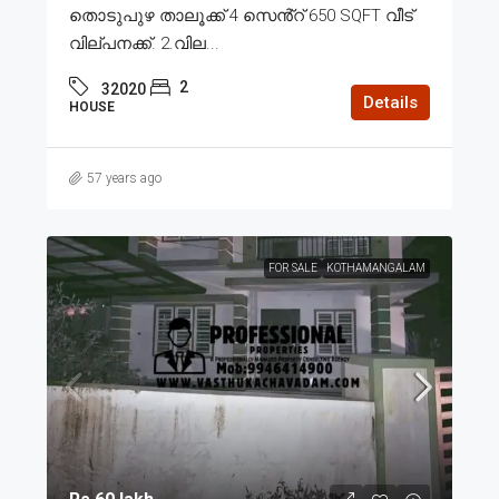
തൊടുപുഴ താലൂക്ക് 4 സെൻ്റ് 650 SQFT വീട്
വില്പനക്ക്. 2.വില...
2
32020
Details
HOUSE
57 years ago
FOR SALE
KOTHAMANGALAM