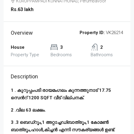
KURUPPAMPADI KUNNATHUNAD, Perumbavoor
Rs.63 lakh
Overview
Property ID:
VK26214
House
3
2
Property Type
Bedrooms
Bathrooms
Description
1 . കുറുപ്പംപടി രായമംഗലം കുന്നത്തുനാട് 17.75
സെൻറ് 1200 SQFT വീട് വില്പനക്.
2 .വില 63 ലക്ഷം.
3 .3 ബെഡ്‌റൂം,1 അറ്റാച്ചഡ്ബാത്രൂം,1 കോമൺ
ബാത്രൂം,ഹാൾ,കിച്ചൻ എന്നി സൗകര്യങ്ങൾ ഉണ്ട്.