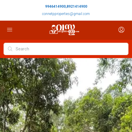
9946414900,8921414900
connetpproperties@gmail.com