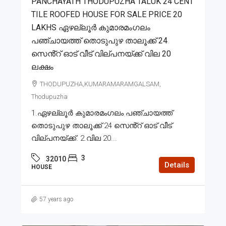
PANCHAYATH THODUPUZHA TALUK 24 CENT
TILE ROOFED HOUSE FOR SALE PRICE 20
LAKHS ഏഴല്ലൂർ കുമാരമംഗലം
പഞ്ചായത്ത് തൊടുപുഴ താലൂക്ക് 24
സെൻ്റ് ഓട് വീട് വില്പനയ്ക്ക് വില 20
ലക്ഷം
THODUPUZHA,KUMARAMARAMGALSAM,
Thodupuzha
1.ഏഴല്ലൂർ കുമാരമംഗലം പഞ്ചായത്ത്
തൊടുപുഴ താലൂക്ക് 24 സെൻ്റ് ഓട് വീട്
വില്പനയ്ക്ക്. 2.വില 20...
3
32010
Details
HOUSE
57 years ago