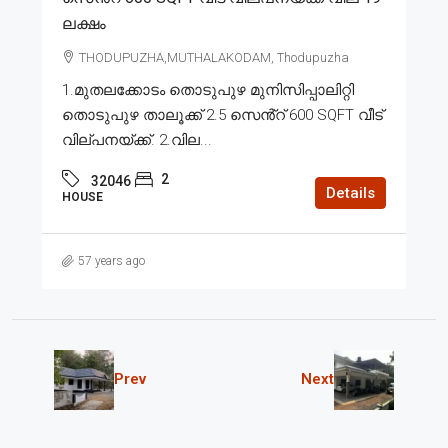
ലക്ഷം
THODUPUZHA,MUTHALAKODAM, Thodupuzha
1.മുതലക്കോടം തൊടുപുഴ മുനിസിപ്പാലിറ്റി
തൊടുപുഴ താലൂക്ക് 2.5 സെൻ്റ് 600 SQFT വീട്
വില്പനയ്ക്ക്. 2.വില...
2
32046
Details
HOUSE
57 years ago
Prev
Next