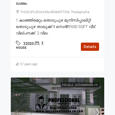
ലക്ഷം
THODUPUZHA,KANJIRAMATTOM, Thodupuzha
1.കാഞ്ഞിരമറ്റം തൊടുപുഴ മുനിസിപ്പാലിറ്റി
തൊടുപുഴ താലൂക്ക് 4 സെൻ്റ് 650 SQFT വീട്
വില്പനക്ക്. 2.വില...
2
32020
Details
HOUSE
57 years ago
FOR SALE
KOTHAMANGALAM