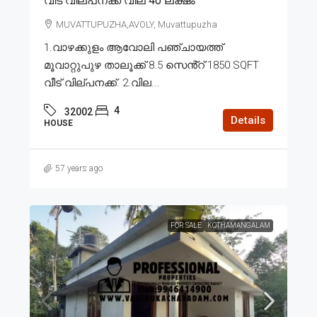
വീട് വില്പനക്ക് വില 40 ലക്ഷം
MUVATTUPUZHA,AVOLY, Muvattupuzha
1.വാഴക്കുളം ആവോലി പഞ്ചായത്ത്
മൂവാറ്റുപുഴ താലൂക്ക് 8.5 സെൻ്റ് 1850 SQFT
വീട് വില്പനക്ക്. 2.വില...
4
32002
Details
HOUSE
57 years ago
FOR SALE
KOTHAMANGALAM