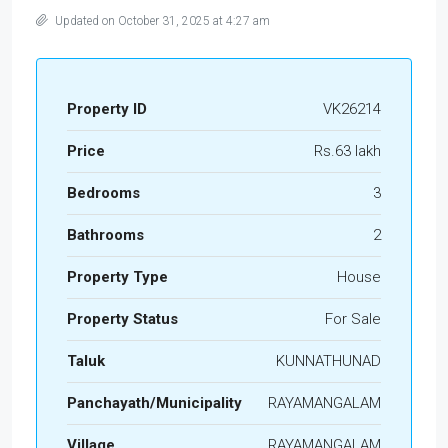
Updated on October 31, 2025 at 4:27 am
Property ID
VK26214
Price
Rs.63 lakh
Bedrooms
3
Bathrooms
2
Property Type
House
Property Status
For Sale
Taluk
KUNNATHUNAD
Panchayath/Municipality
RAYAMANGALAM
Village
RAYAMANGALAM