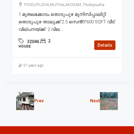
THODUPUZHA,MUTHALAKODAM, Thodupuzha
1.മുതലക്കോടം തൊടുപുഴ മുനിസിപ്പാലിറ്റി
തൊടുപുഴ താലൂക്ക് 2.5 സെൻ്റ് 600 SQFT വീട്
വില്പനയ്ക്ക്. 2.വില...
2
32046
Details
HOUSE
57 years ago
Prev
Next