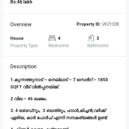
Rs.46 lakh
Overview
Property ID:
VK21028
House
4
3
Property Type
Bedrooms
Bathrooms
Description
1.കുന്നത്തുനാട് – നെല്ലാട് – 7 സെൻറ് – 1850
SQFT വീട് വിൽപ്പനയ്ക്ക്.
2.വില – 46 ലക്ഷം.
3. 4 ബെഡ്‌റൂം, 3 ബാത്രൂം, ഹാൾ,കിച്ചൻ,വർക്ക്
ഏരിയ, കാർ പോർച് എന്നി സൗകര്യങ്ങൾ ഉണ്ട്.