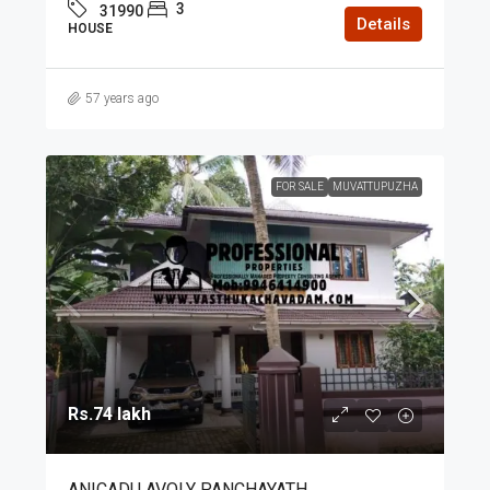
3
31990
Details
HOUSE
57 years ago
FOR SALE
MUVATTUPUZHA
Rs.74 lakh
ANICADU AVOLY PANCHAYATH