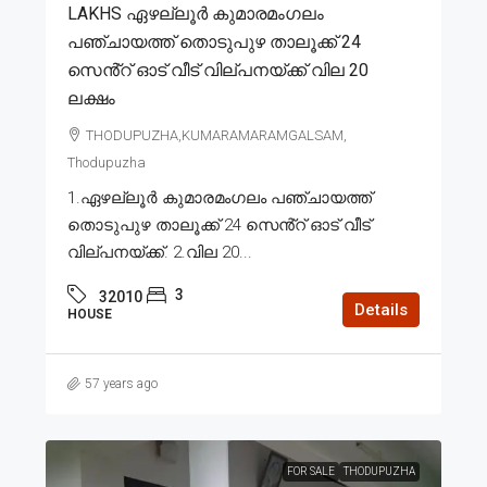
LAKHS ഏഴല്ലൂർ കുമാരമംഗലം
പഞ്ചായത്ത് തൊടുപുഴ താലൂക്ക് 24
സെൻ്റ് ഓട് വീട് വില്പനയ്ക്ക് വില 20
ലക്ഷം
THODUPUZHA,KUMARAMARAMGALSAM,
Thodupuzha
1.ഏഴല്ലൂർ കുമാരമംഗലം പഞ്ചായത്ത്
തൊടുപുഴ താലൂക്ക് 24 സെൻ്റ് ഓട് വീട്
വില്പനയ്ക്ക്. 2.വില 20...
3
32010
Details
HOUSE
57 years ago
FOR SALE
THODUPUZHA