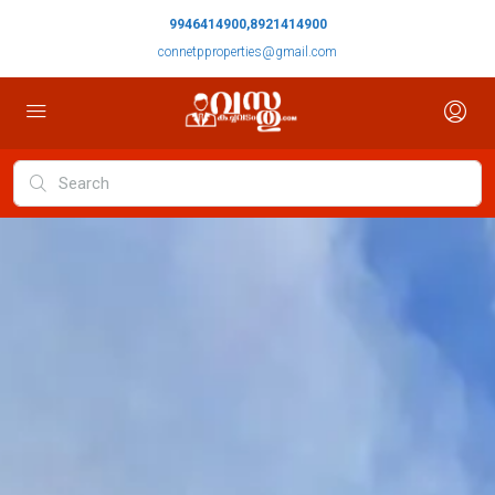
9946414900,8921414900
connetpproperties@gmail.com