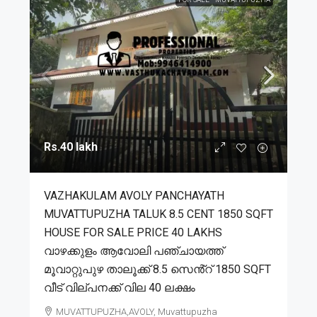
Rs.40 lakh
VAZHAKULAM AVOLY PANCHAYATH
MUVATTUPUZHA TALUK 8.5 CENT 1850 SQFT
HOUSE FOR SALE PRICE 40 LAKHS
വാഴക്കുളം ആവോലി പഞ്ചായത്ത്
മൂവാറ്റുപുഴ താലൂക്ക് 8.5 സെൻ്റ് 1850 SQFT
വീട് വില്പനക്ക് വില 40 ലക്ഷം
MUVATTUPUZHA,AVOLY, Muvattupuzha