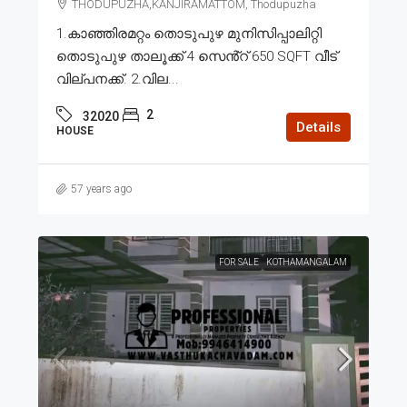
THODUPUZHA,KANJIRAMATTOM, Thodupuzha
1.കാഞ്ഞിരമറ്റം തൊടുപുഴ മുനിസിപ്പാലിറ്റി
തൊടുപുഴ താലൂക്ക് 4 സെൻ്റ് 650 SQFT വീട്
വില്പനക്ക്. 2.വില...
2
32020
Details
HOUSE
57 years ago
FOR SALE
KOTHAMANGALAM