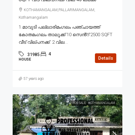
KOTHAMANGALAM,PALLARIMANGALAM,
Kothamangalam
1.മാവുടി പല്ലാരിമംഗലം പഞ്ചായത്ത്
കോതമംഗലം താലൂക്ക് 10 സെൻ്റ് 2500 SQFT
വീട് വില്പനക്ക്. 2.വില...
4
31985
Details
HOUSE
57 years ago
FOR SALE
KOTHAMANGALAM