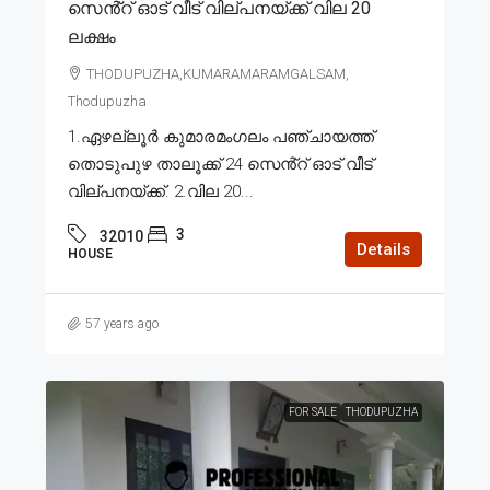
സെൻ്റ് ഓട് വീട് വില്പനയ്ക്ക് വില 20
ലക്ഷം
THODUPUZHA,KUMARAMARAMGALSAM,
Thodupuzha
1.ഏഴല്ലൂർ കുമാരമംഗലം പഞ്ചായത്ത്
തൊടുപുഴ താലൂക്ക് 24 സെൻ്റ് ഓട് വീട്
വില്പനയ്ക്ക്. 2.വില 20...
3
32010
Details
HOUSE
57 years ago
FOR SALE
THODUPUZHA