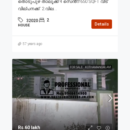
തൊടുപുഴ താലൂക്ക് 4 സെൻ്റ് 650 SQFT വീട്
വില്പനക്ക്. 2.വില...
2
32020
Details
HOUSE
57 years ago
FOR SALE
KOTHAMANGALAM
Rs.60 lakh