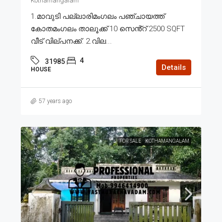
Kothamangalam
1.മാവുടി പല്ലാരിമംഗലം പഞ്ചായത്ത്
കോതമംഗലം താലൂക്ക് 10 സെൻ്റ് 2500 SQFT
വീട് വില്പനക്ക്. 2.വില...
4
31985
Details
HOUSE
57 years ago
FOR SALE
KOTHAMANGALAM