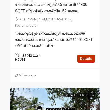
കോതമംഗലം താലൂക്ക് 7.5 സെൻ്റ് 1400
SQFT വീട് വില്പനക്ക് വില 52 ലക്ഷം
KOTHAMANGALAM,CHERUVATTOOR,
Kothamangalam
1.ചെറുവട്ടൂർ നെല്ലിക്കുഴി പഞ്ചായത്ത്
കോതമംഗലം താലൂക്ക് 7.5 സെൻ്റ് 1400 SQFT
വീട് വില്പനക്ക്. 2.വില...
3
32043
Details
HOUSE
57 years ago
FOR SALE
THODUPUZHA