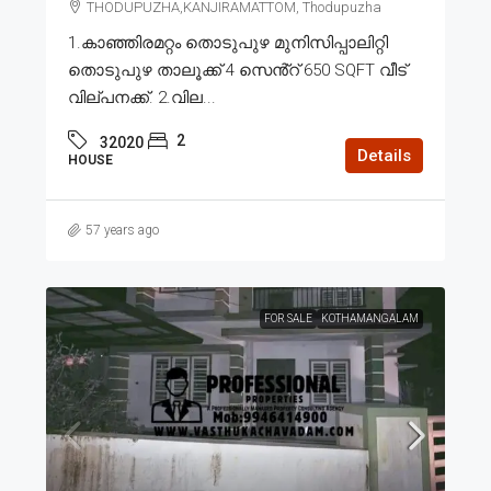
THODUPUZHA,KANJIRAMATTOM, Thodupuzha
1.കാഞ്ഞിരമറ്റം തൊടുപുഴ മുനിസിപ്പാലിറ്റി
തൊടുപുഴ താലൂക്ക് 4 സെൻ്റ് 650 SQFT വീട്
വില്പനക്ക്. 2.വില...
2
32020
Details
HOUSE
57 years ago
FOR SALE
KOTHAMANGALAM