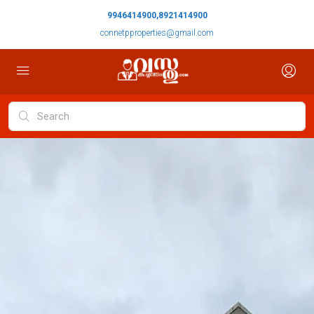
9946414900,8921414900
connetpproperties@gmail.com