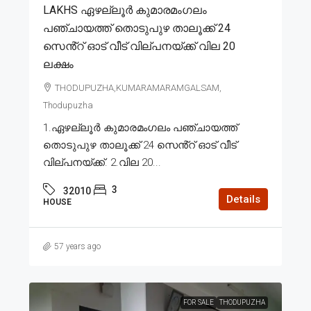
LAKHS ഏഴല്ലൂർ കുമാരമംഗലം
പഞ്ചായത്ത് തൊടുപുഴ താലൂക്ക് 24
സെൻ്റ് ഓട് വീട് വില്പനയ്ക്ക് വില 20
ലക്ഷം
THODUPUZHA,KUMARAMARAMGALSAM,
Thodupuzha
1.ഏഴല്ലൂർ കുമാരമംഗലം പഞ്ചായത്ത്
തൊടുപുഴ താലൂക്ക് 24 സെൻ്റ് ഓട് വീട്
വില്പനയ്ക്ക്. 2.വില 20...
3
32010
Details
HOUSE
57 years ago
FOR SALE
THODUPUZHA