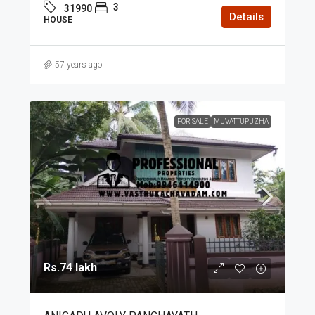
3
31990
Details
HOUSE
57 years ago
FOR SALE
MUVATTUPUZHA
Rs.74 lakh