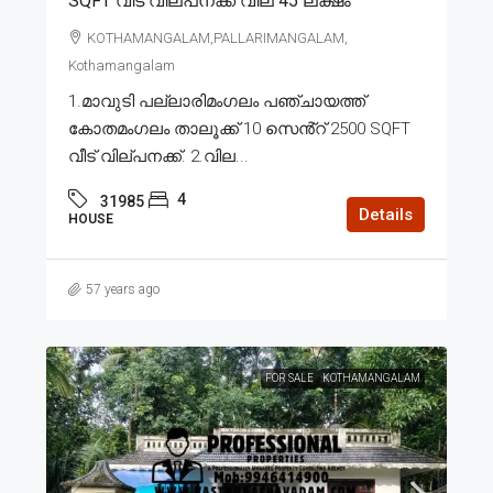
SQFT വീട് വില്പനക്ക് വില 45 ലക്ഷം
KOTHAMANGALAM,PALLARIMANGALAM,
Kothamangalam
1.മാവുടി പല്ലാരിമംഗലം പഞ്ചായത്ത്
കോതമംഗലം താലൂക്ക് 10 സെൻ്റ് 2500 SQFT
വീട് വില്പനക്ക്. 2.വില...
4
31985
Details
HOUSE
57 years ago
FOR SALE
KOTHAMANGALAM