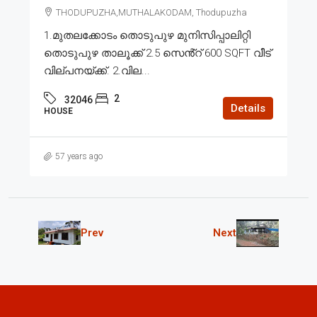
THODUPUZHA,MUTHALAKODAM, Thodupuzha
1.മുതലക്കോടം തൊടുപുഴ മുനിസിപ്പാലിറ്റി
തൊടുപുഴ താലൂക്ക് 2.5 സെൻ്റ് 600 SQFT വീട്
വില്പനയ്ക്ക്. 2.വില...
2
32046
Details
HOUSE
57 years ago
Prev
Next