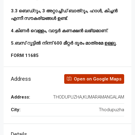
3.3 ബെഡ്റൂം, 3 അറ്റാച്ച്ഡ് ബാത്റൂം, ഹാൾ, കിച്ചൻ
എന്നീ സൗകര്യങ്ങൾ ഉണ്ട്.
4.കിണർ വെള്ളം, വാട്ടർ കണക്ഷൻ ലഭ്യമാണ്.
5.ബസ് റൂട്ടിൽ നിന്ന് 600 മീറ്റർ ദൂരം മാത്രമേ ഉള്ളൂ.
FORM 11685
Address
Open on Google Maps
Address:
THODUPUZHA,KUMARAMANGALAM
City:
Thodupuzha
Details