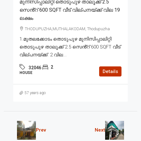
മുനിസിപ്പാലിറ്റി തൊടുപുഴ താലൂക്ക് 2.5
സെൻ്റ് 600 SQFT വീട് വില്പനയ്ക്ക് വില 19
ലക്ഷം
THODUPUZHA,MUTHALAKODAM, Thodupuzha
1.മുതലക്കോടം തൊടുപുഴ മുനിസിപ്പാലിറ്റി
തൊടുപുഴ താലൂക്ക് 2.5 സെൻ്റ് 600 SQFT വീട്
വില്പനയ്ക്ക്. 2.വില...
2
32046
Details
HOUSE
57 years ago
Prev
Next