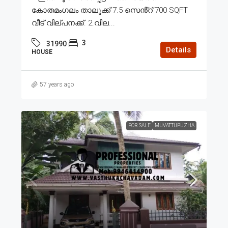
കോതമംഗലം താലൂക്ക് 7.5 സെൻ്റ് 700 SQFT
വീട് വില്പനക്ക്. 2.വില...
3
31990
Details
HOUSE
57 years ago
FOR SALE
MUVATTUPUZHA