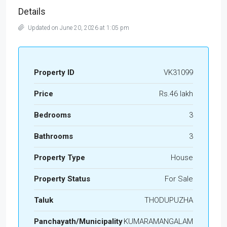
Details
Updated on June 20, 2026 at 1:05 pm
Property ID
VK31099
Price
Rs.46 lakh
Bedrooms
3
Bathrooms
3
Property Type
House
Property Status
For Sale
Taluk
THODUPUZHA
Panchayath/Municipality
KUMARAMANGALAM