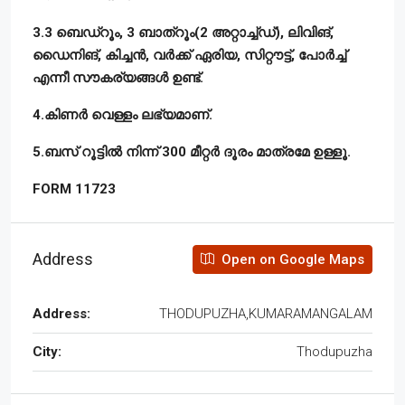
3.3 ബെഡ്റൂം, 3 ബാത്റൂം(2 അറ്റാച്ച്ഡ്), ലിവിങ്,
ഡൈനിങ്, കിച്ചൻ, വർക്ക് ഏരിയ, സിറ്റൗട്ട്, പോർച്ച്
എന്നീ സൗകര്യങ്ങൾ ഉണ്ട്.
4.കിണർ വെള്ളം ലഭ്യമാണ്.
5.ബസ് റൂട്ടിൽ നിന്ന് 300 മീറ്റർ ദൂരം മാത്രമേ ഉള്ളൂ.
FORM 11723
Address
Open on Google Maps
Address:
THODUPUZHA,KUMARAMANGALAM
City:
Thodupuzha