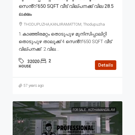
സെൻ്റ് 650 SQFT വീട് വില്പനക്ക് വില 28.5
ലക്ഷം
THODUPUZHA,KANJIRAMATTOM, Thodupuzha
1.കാഞ്ഞിരമറ്റം തൊടുപുഴ മുനിസിപ്പാലിറ്റി
തൊടുപുഴ താലൂക്ക് 4 സെൻ്റ് 650 SQFT വീട്
വില്പനക്ക്. 2.വില...
2
32020
Details
HOUSE
57 years ago
FOR SALE
KOTHAMANGALAM