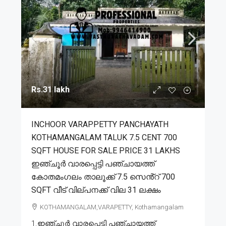
Rs.31 lakh
INCHOOR VARAPPETTY PANCHAYATH
KOTHAMANGALAM TALUK 7.5 CENT 700
SQFT HOUSE FOR SALE PRICE 31 LAKHS
ഇഞ്ചൂർ വാരപ്പെട്ടി പഞ്ചായത്ത്
കോതമംഗലം താലൂക്ക് 7.5 സെൻ്റ് 700
SQFT വീട് വില്പനക്ക് വില 31 ലക്ഷം
KOTHAMANGALAM,VARAPETTY, Kothamangalam
1.ഇഞ്ചൂർ വാരപ്പെട്ടി പഞ്ചായത്ത്