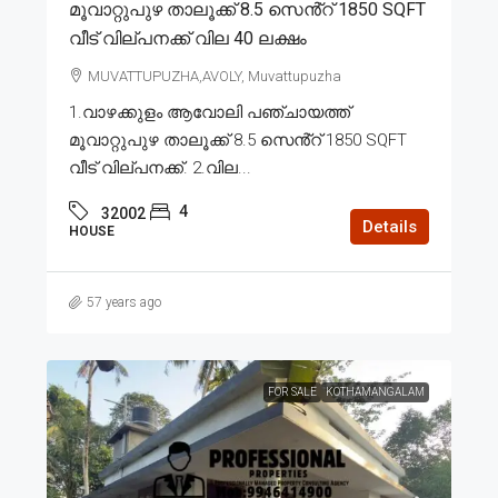
മൂവാറ്റുപുഴ താലൂക്ക് 8.5 സെൻ്റ് 1850 SQFT
വീട് വില്പനക്ക് വില 40 ലക്ഷം
MUVATTUPUZHA,AVOLY, Muvattupuzha
1.വാഴക്കുളം ആവോലി പഞ്ചായത്ത്
മൂവാറ്റുപുഴ താലൂക്ക് 8.5 സെൻ്റ് 1850 SQFT
വീട് വില്പനക്ക്. 2.വില...
4
32002
Details
HOUSE
57 years ago
FOR SALE
KOTHAMANGALAM