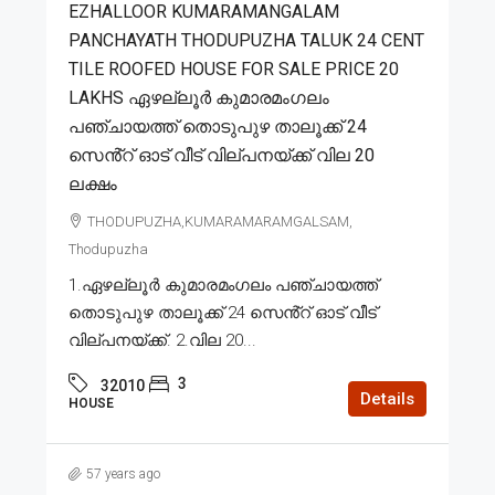
EZHALLOOR KUMARAMANGALAM
PANCHAYATH THODUPUZHA TALUK 24 CENT
TILE ROOFED HOUSE FOR SALE PRICE 20
LAKHS ഏഴല്ലൂർ കുമാരമംഗലം
പഞ്ചായത്ത് തൊടുപുഴ താലൂക്ക് 24
സെൻ്റ് ഓട് വീട് വില്പനയ്ക്ക് വില 20
ലക്ഷം
THODUPUZHA,KUMARAMARAMGALSAM,
Thodupuzha
1.ഏഴല്ലൂർ കുമാരമംഗലം പഞ്ചായത്ത്
തൊടുപുഴ താലൂക്ക് 24 സെൻ്റ് ഓട് വീട്
വില്പനയ്ക്ക്. 2.വില 20...
3
32010
Details
HOUSE
57 years ago