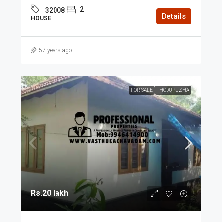
2
32008
Details
HOUSE
57 years ago
FOR SALE
THODUPUZHA
Rs.20 lakh