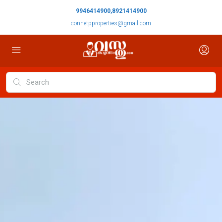
9946414900,8921414900
connetpproperties@gmail.com