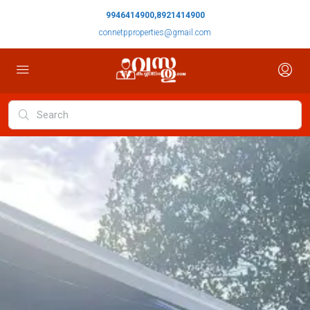
9946414900,8921414900
connetpproperties@gmail.com