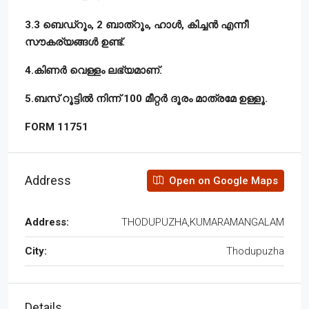
3.3 ബെഡ്റൂം, 2 ബാത്റൂം, ഹാൾ, കിച്ചൻ എന്നീ
സൗകര്യങ്ങൾ ഉണ്ട്.
4.കിണർ വെള്ളം ലഭ്യമാണ്.
5.ബസ് റൂട്ടിൽ നിന്ന് 100 മീറ്റർ ദൂരം മാത്രമേ ഉള്ളൂ.
FORM 11751
Address
Open on Google Maps
Address:
THODUPUZHA,KUMARAMANGALAM
City:
Thodupuzha
Details