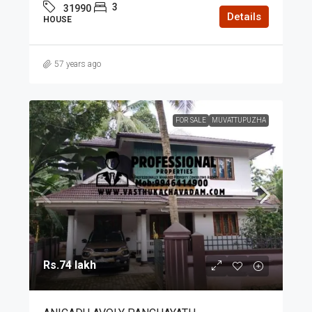
3
31990
Details
HOUSE
57 years ago
FOR SALE
MUVATTUPUZHA
Rs.74 lakh