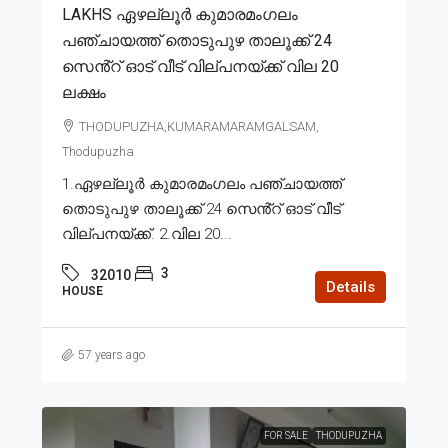
LAKHS ഏഴല്ലൂർ കുമാരമംഗലം
പഞ്ചായത്ത് തൊടുപുഴ താലൂക്ക് 24
സെൻ്റ് ഓട് വീട് വില്പനയ്ക്ക് വില 20
ലക്ഷം
THODUPUZHA,KUMARAMARAMGALSAM,
Thodupuzha
1.ഏഴല്ലൂർ കുമാരമംഗലം പഞ്ചായത്ത്
തൊടുപുഴ താലൂക്ക് 24 സെൻ്റ് ഓട് വീട്
വില്പനയ്ക്ക്. 2.വില 20...
3
32010
Details
HOUSE
57 years ago
FOR SALE
THODUPUZHA