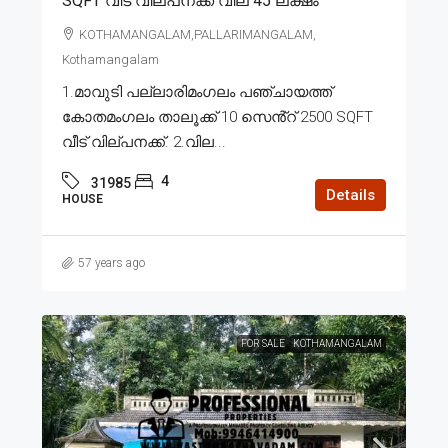
SQFT വീട് വില്പനക്ക് വില 45 ലക്ഷം
KOTHAMANGALAM,PALLARIMANGALAM,
Kothamangalam
1.മാവുടി പല്ലാരിമംഗലം പഞ്ചായത്ത്
കോതമംഗലം താലൂക്ക് 10 സെൻ്റ് 2500 SQFT
വീട് വില്പനക്ക്. 2.വില...
4
31985
Details
HOUSE
57 years ago
FOR SALE
KOTHAMANGALAM