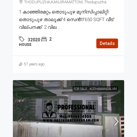
THODUPUZHA,KANJIRAMATTOM, Thodupuzha
1.കാഞ്ഞിരമറ്റം തൊടുപുഴ മുനിസിപ്പാലിറ്റി
തൊടുപുഴ താലൂക്ക് 4 സെൻ്റ് 650 SQFT വീട്
വില്പനക്ക്. 2.വില...
2
32020
Details
HOUSE
57 years ago
FOR SALE
KOTHAMANGALAM