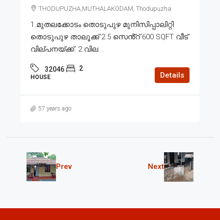
THODUPUZHA,MUTHALAKODAM, Thodupuzha
1.മുതലക്കോടം തൊടുപുഴ മുനിസിപ്പാലിറ്റി
തൊടുപുഴ താലൂക്ക് 2.5 സെൻ്റ് 600 SQFT വീട്
വില്പനയ്ക്ക്. 2.വില...
2
32046
Details
HOUSE
57 years ago
Prev
Next