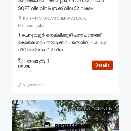
കോതമംഗലം താലൂക്ക് 7.5 സെൻ്റ് 1400
SQFT വീട് വില്പനക്ക് വില 52 ലക്ഷം
KOTHAMANGALAM,CHERUVATTOOR,
Kothamangalam
1.ചെറുവട്ടൂർ നെല്ലിക്കുഴി പഞ്ചായത്ത്
കോതമംഗലം താലൂക്ക് 7.5 സെൻ്റ് 1400 SQFT
വീട് വില്പനക്ക്. 2.വില...
3
32043
Details
HOUSE
57 years ago
FOR SALE
THODUPUZHA