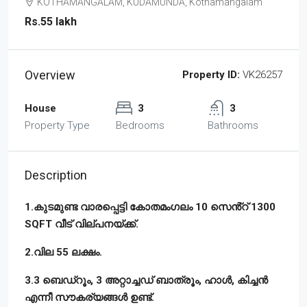
KOTHAMANGALAM, KUDAMUNDA, Kothamangalam
Rs.55 lakh
Overview
Property ID:
VK26257
House
3
3
Property Type
Bedrooms
Bathrooms
Description
1.കുടമുണ്ട വാരപ്പെട്ടി കോതമംഗലം 10 സെൻ്റ് 1300
SQFT വീട് വില്പനയ്ക്ക്.
2.വില 55 ലക്ഷം.
3.3 ബെഡ്‌റൂം, 3 അറ്റാച്ചഡ് ബാത്രൂം, ഹാൾ, കിച്ചൻ
എന്നീ സൗകര്യങ്ങൾ ഉണ്ട്.