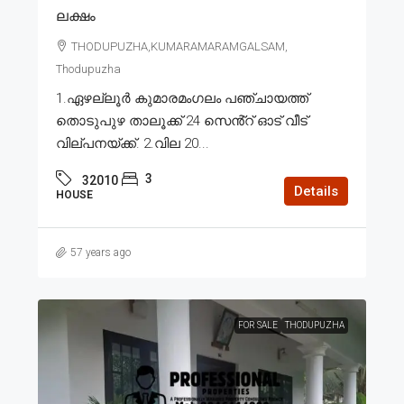
ലക്ഷം
THODUPUZHA,KUMARAMARAMGALSAM,
Thodupuzha
1.ഏഴല്ലൂർ കുമാരമംഗലം പഞ്ചായത്ത്
തൊടുപുഴ താലൂക്ക് 24 സെൻ്റ് ഓട് വീട്
വില്പനയ്ക്ക്. 2.വില 20...
3
32010
Details
HOUSE
57 years ago
FOR SALE
THODUPUZHA