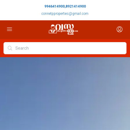
9946414900,8921414900
connetpproperties@gmail.com