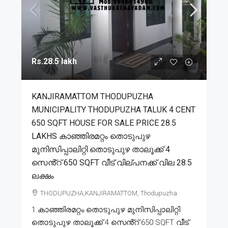
Rs.28.5 lakh
KANJIRAMATTOM THODUPUZHA
MUNICIPALITY THODUPUZHA TALUK 4 CENT
650 SQFT HOUSE FOR SALE PRICE 28.5
LAKHS കാഞ്ഞിരമറ്റം തൊടുപുഴ
മുനിസിപ്പാലിറ്റി തൊടുപുഴ താലൂക്ക് 4
സെൻ്റ് 650 SQFT വീട് വില്പനക്ക് വില 28.5
ലക്ഷം
THODUPUZHA,KANJIRAMATTOM, Thodupuzha
1.കാഞ്ഞിരമറ്റം തൊടുപുഴ മുനിസിപ്പാലിറ്റി
തൊടുപുഴ താലൂക്ക് 4 സെൻ്റ് 650 SQFT വീട്