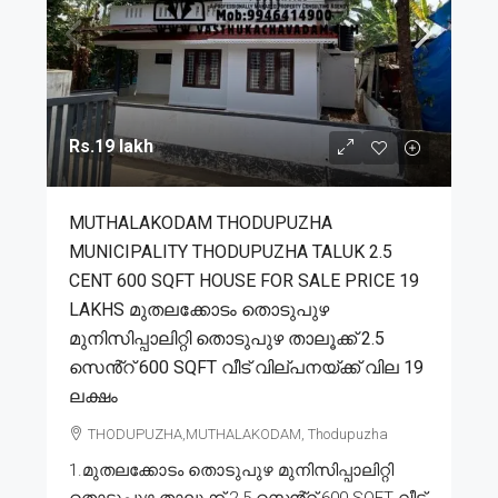
Rs.19 lakh
MUTHALAKODAM THODUPUZHA
MUNICIPALITY THODUPUZHA TALUK 2.5
CENT 600 SQFT HOUSE FOR SALE PRICE 19
LAKHS മുതലക്കോടം തൊടുപുഴ
മുനിസിപ്പാലിറ്റി തൊടുപുഴ താലൂക്ക് 2.5
സെൻ്റ് 600 SQFT വീട് വില്പനയ്ക്ക് വില 19
ലക്ഷം
THODUPUZHA,MUTHALAKODAM, Thodupuzha
1.മുതലക്കോടം തൊടുപുഴ മുനിസിപ്പാലിറ്റി
തൊടുപുഴ താലൂക്ക് 2.5 സെൻ്റ് 600 SQFT വീട്