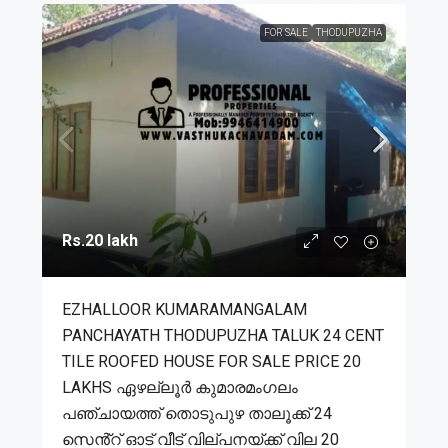
FOR SALE
THODUPUZHA
Rs.20 lakh
EZHALLOOR KUMARAMANGALAM
PANCHAYATH THODUPUZHA TALUK 24 CENT
TILE ROOFED HOUSE FOR SALE PRICE 20
LAKHS ഏഴല്ലൂർ കുമാരമംഗലം
പഞ്ചായത്ത് തൊടുപുഴ താലൂക്ക് 24
സെൻ്റ് ഓട് വീട് വില്പനയ്ക്ക് വില 20