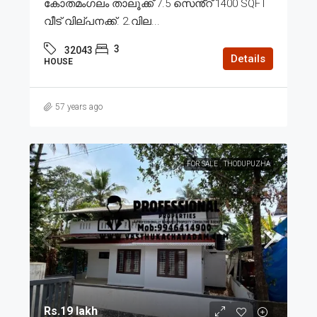
കോതമംഗലം താലൂക്ക് 7.5 സെൻ്റ് 1400 SQFT
വീട് വില്പനക്ക്. 2.വില...
3
32043
Details
HOUSE
57 years ago
FOR SALE
THODUPUZHA
Rs.19 lakh