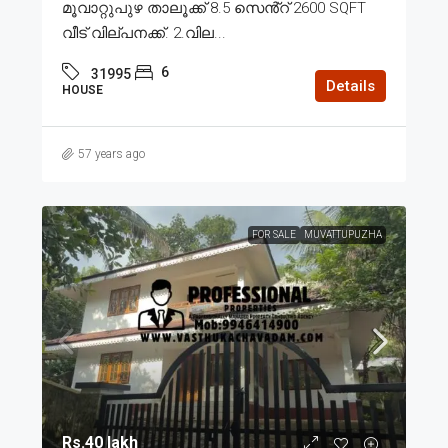
മൂവാറ്റുപുഴ താലൂക്ക് 8.5 സെൻ്റ് 2600 SQFT
വീട് വില്പനക്ക്. 2.വില...
6
31995
Details
HOUSE
57 years ago
FOR SALE
MUVATTUPUZHA
Rs.40 lakh