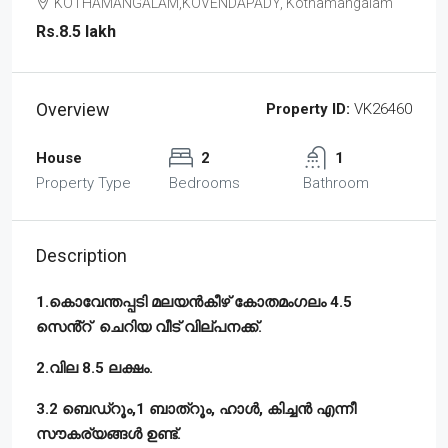
KOTHAMANGALAM,KOVENDAPADY, Kothamangalam
Rs.8.5 lakh
Overview
Property ID:
VK26460
House
2
1
Property Type
Bedrooms
Bathroom
Description
1.കൊവേന്തപ്പടി മലയൻകീഴ് കോതമംഗലം 4.5
സെൻ്റ് ചെറിയ വീട് വില്പനക്ക്.
2.വില 8.5 ലക്ഷം.
3.2 ബെഡ്റൂം,1 ബാത്റൂം, ഹാൾ, കിച്ചൻ എന്നീ
സൗകര്യങ്ങൾ ഉണ്ട്.