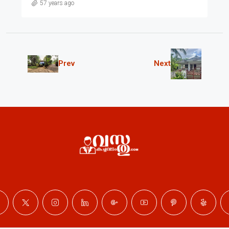
57 years ago
Prev
Next