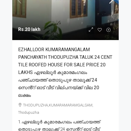
Rs.20 lakh
EZHALLOOR KUMARAMANGALAM
PANCHAYATH THODUPUZHA TALUK 24 CENT
TILE ROOFED HOUSE FOR SALE PRICE 20
LAKHS ഏഴല്ലൂർ കുമാരമംഗലം
പഞ്ചായത്ത് തൊടുപുഴ താലൂക്ക് 24
സെൻ്റ് ഓട് വീട് വില്പനയ്ക്ക് വില 20
ലക്ഷം
THODUPUZHA,KUMARAMARAMGALSAM,
Thodupuzha
1.ഏഴല്ലൂർ കുമാരമംഗലം പഞ്ചായത്ത്
തൊടുപുഴ താലൂക്ക് 24 സെൻ്റ് ഓട് വീട്