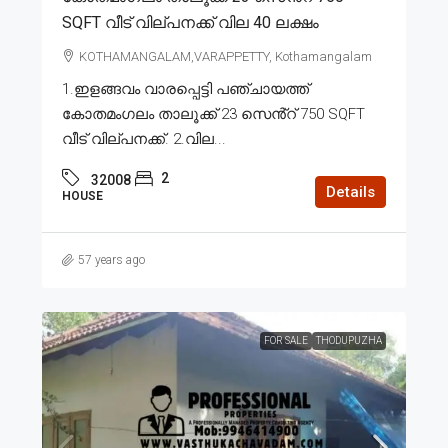
SQFT വീട് വില്പനക്ക് വില 40 ലക്ഷം
KOTHAMANGALAM,VARAPPETTY, Kothamangalam
1.ഇളങ്ങവം വാരപ്പെട്ടി പഞ്ചായത്ത്
കോതമംഗലം താലൂക്ക് 23 സെൻ്റ് 750 SQFT
വീട് വില്പനക്ക്. 2.വില...
2
32008
Details
HOUSE
57 years ago
FOR SALE
THODUPUZHA