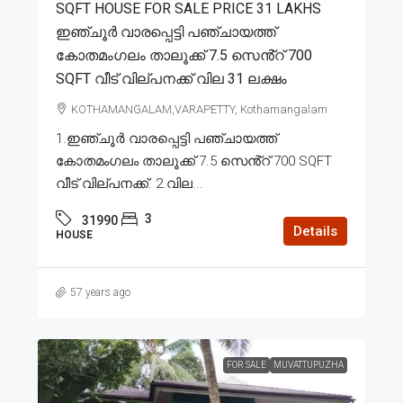
SQFT HOUSE FOR SALE PRICE 31 LAKHS
ഇഞ്ചൂർ വാരപ്പെട്ടി പഞ്ചായത്ത്
കോതമംഗലം താലൂക്ക് 7.5 സെൻ്റ് 700
SQFT വീട് വില്പനക്ക് വില 31 ലക്ഷം
KOTHAMANGALAM,VARAPETTY, Kothamangalam
1.ഇഞ്ചൂർ വാരപ്പെട്ടി പഞ്ചായത്ത്
കോതമംഗലം താലൂക്ക് 7.5 സെൻ്റ് 700 SQFT
വീട് വില്പനക്ക്. 2.വില...
3
31990
Details
HOUSE
57 years ago
FOR SALE
MUVATTUPUZHA