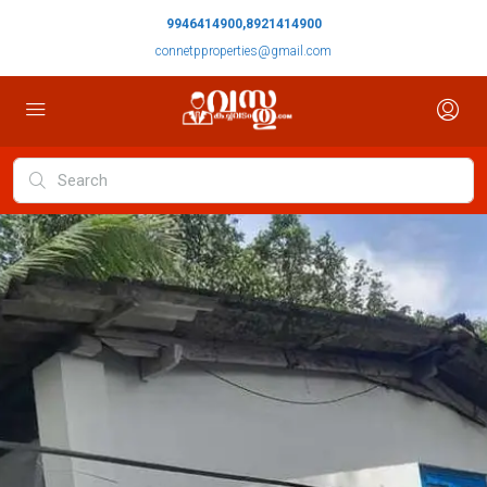
9946414900,8921414900
connetpproperties@gmail.com