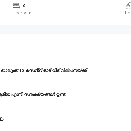
3
Bedrooms
Ba
ാലൂക്ക് 12 സെൻ്റ് ഓട് വീട് വില്പനയ്ക്ക്.
 ഏരിയ എന്നീ സൗകര്യങ്ങൾ ഉണ്ട്.
ൂ.