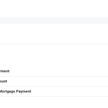
yment
ount
Mortgage Payment