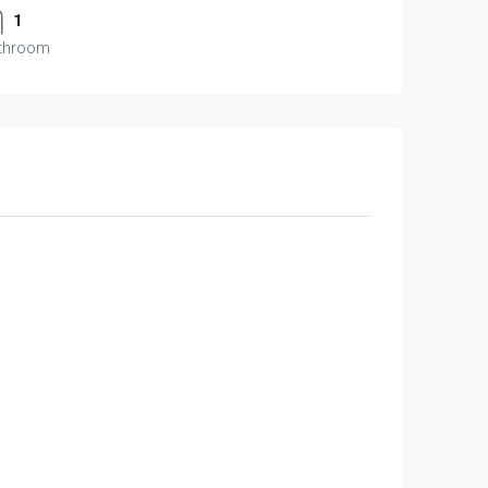
1
throom