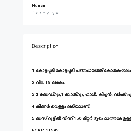
House
Property Type
Description
1.കോട്ടപ്പടി കോട്ടപ്പടി പഞ്ചായത്ത് കോതമംഗലം ത
2.വില 18 ലക്ഷം.
3.3 ബെഡ്റൂം,1 ബാത്റൂം,ഹാൾ, കിച്ചൻ, വർക്ക്
4.കിണർ വെള്ളം ലഭ്യമാണ്.
5.ബസ് റൂട്ടിൽ നിന്ന് 150 മീറ്റർ ദൂരം മാത്രമേ ഉള്ള
FORM 11593