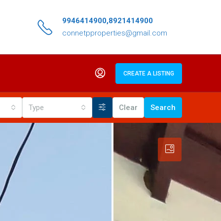
9946414900,8921414900
connetpproperties@gmail.com
CREATE A LISTING
Type
Clear
Search