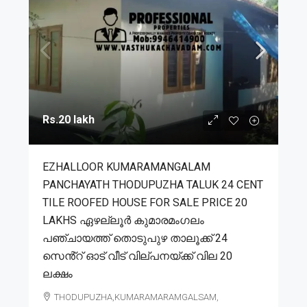
Rs.20 lakh
EZHALLOOR KUMARAMANGALAM
PANCHAYATH THODUPUZHA TALUK 24 CENT
TILE ROOFED HOUSE FOR SALE PRICE 20
LAKHS ഏഴല്ലൂർ കുമാരമംഗലം
പഞ്ചായത്ത് തൊടുപുഴ താലൂക്ക് 24
സെൻ്റ് ഓട് വീട് വില്പനയ്ക്ക് വില 20
ലക്ഷം
THODUPUZHA,KUMARAMARAMGALSAM,