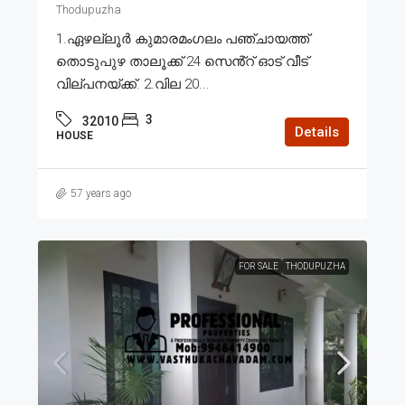
Thodupuzha
1.ഏഴല്ലൂർ കുമാരമംഗലം പഞ്ചായത്ത്
തൊടുപുഴ താലൂക്ക് 24 സെൻ്റ് ഓട് വീട്
വില്പനയ്ക്ക്. 2.വില 20...
3
32010
Details
HOUSE
57 years ago
FOR SALE
THODUPUZHA