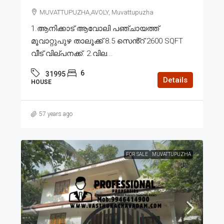
MUVATTUPUZHA,AVOLY, Muvattupuzha
1.ആനിക്കാട് ആവോലി പഞ്ചായത്ത്
മൂവാറ്റുപുഴ താലൂക്ക് 8.5 സെൻ്റ് 2600 SQFT
വീട് വില്പനക്ക്. 2.വില...
6
31995
Details
HOUSE
57 years ago
FOR SALE
MUVATTUPUZHA