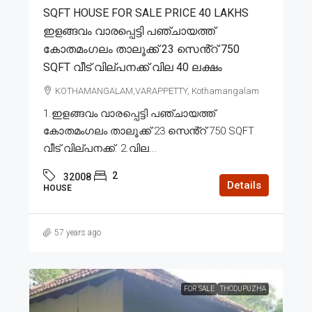
SQFT HOUSE FOR SALE PRICE 40 LAKHS
ഇളങ്ങവം വാരപ്പെട്ടി പഞ്ചായത്ത്
കോതമംഗലം താലൂക്ക് 23 സെൻ്റ് 750
SQFT വീട് വില്പനക്ക് വില 40 ലക്ഷം
KOTHAMANGALAM,VARAPPETTY, Kothamangalam
1.ഇളങ്ങവം വാരപ്പെട്ടി പഞ്ചായത്ത്
കോതമംഗലം താലൂക്ക് 23 സെൻ്റ് 750 SQFT
വീട് വില്പനക്ക്. 2.വില...
2
32008
Details
HOUSE
57 years ago
FOR SALE
THODUPUZHA