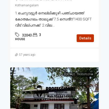
Kothamangalam
1.ചെറുവട്ടൂർ നെല്ലിക്കുഴി പഞ്ചായത്ത്
കോതമംഗലം താലൂക്ക് 7.5 സെൻ്റ് 1400 SQFT
വീട് വില്പനക്ക്. 2.വില...
3
32043
Details
HOUSE
57 years ago
FOR SALE
THODUPUZHA