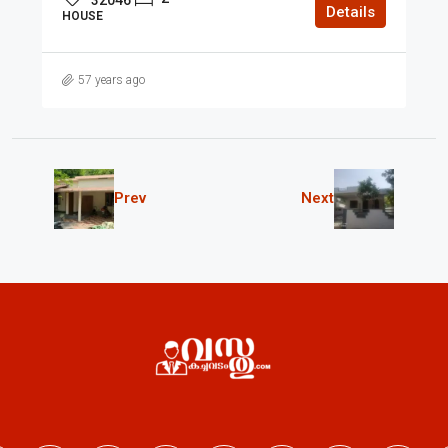
Details
HOUSE
57 years ago
Prev
Next