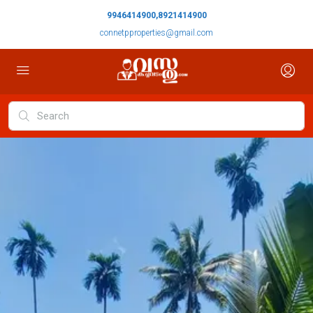
9946414900,8921414900
connetpproperties@gmail.com