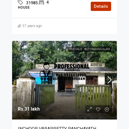
4
31985
Details
HOUSE
57 years ago
FOR SALE
KOTHAMANGALAM
Rs.31 lakh
INCHOOR VARAPPETTY PANCHAYATH