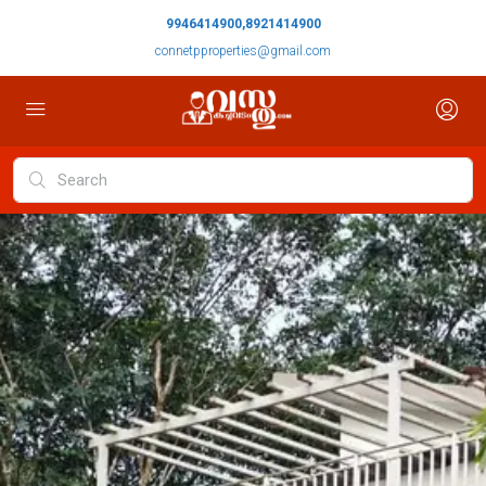
9946414900,8921414900
connetpproperties@gmail.com