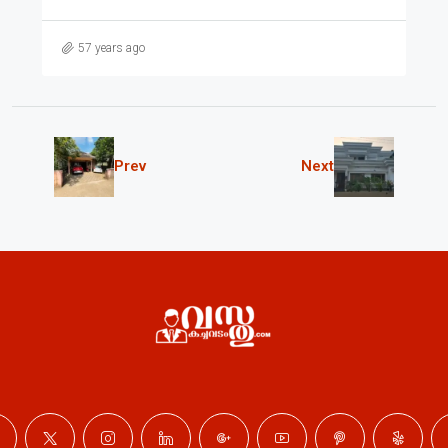
57 years ago
Prev
Next