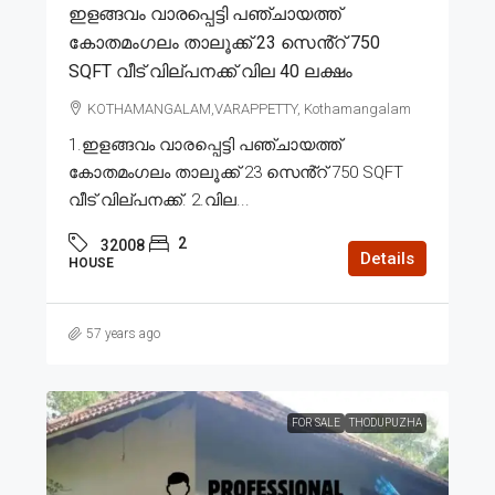
ഇളങ്ങവം വാരപ്പെട്ടി പഞ്ചായത്ത്
കോതമംഗലം താലൂക്ക് 23 സെൻ്റ് 750
SQFT വീട് വില്പനക്ക് വില 40 ലക്ഷം
KOTHAMANGALAM,VARAPPETTY, Kothamangalam
1.ഇളങ്ങവം വാരപ്പെട്ടി പഞ്ചായത്ത്
കോതമംഗലം താലൂക്ക് 23 സെൻ്റ് 750 SQFT
വീട് വില്പനക്ക്. 2.വില...
2
32008
Details
HOUSE
57 years ago
FOR SALE
THODUPUZHA