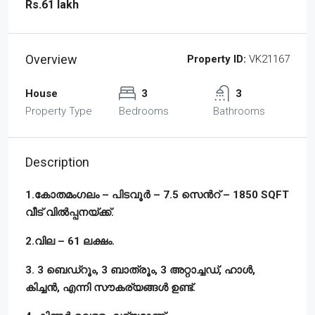
Rs.61 lakh
Overview
Property ID:
VK21167
House
3
3
Property Type
Bedrooms
Bathrooms
Description
1.കോതമംഗലം – പിടവൂർ – 7.5 സെൻറ് – 1850 SQFT
വീട് വിൽപ്പനയ്ക്ക്.
2.വില – 61 ലക്ഷം.
3. 3 ബെഡ്‌റൂം, 3 ബാത്രൂം, 3 അറ്റാച്ചഡ്, ഹാൾ,
കിച്ചൻ, എന്നി സൗകര്യങ്ങൾ ഉണ്ട്.