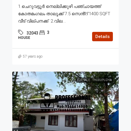
1.ചെറുവട്ടൂർ നെല്ലിക്കുഴി പഞ്ചായത്ത്
കോതമംഗലം താലൂക്ക് 7.5 സെൻ്റ് 1400 SQFT
വീട് വില്പനക്ക്. 2.വില...
3
32043
Details
HOUSE
57 years ago
FOR SALE
THODUPUZHA