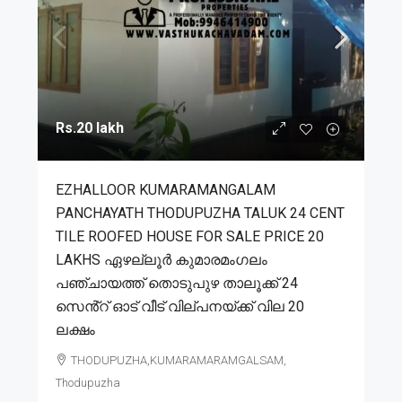
Rs.20 lakh
EZHALLOOR KUMARAMANGALAM
PANCHAYATH THODUPUZHA TALUK 24 CENT
TILE ROOFED HOUSE FOR SALE PRICE 20
LAKHS ഏഴല്ലൂർ കുമാരമംഗലം
പഞ്ചായത്ത് തൊടുപുഴ താലൂക്ക് 24
സെൻ്റ് ഓട് വീട് വില്പനയ്ക്ക് വില 20
ലക്ഷം
THODUPUZHA,KUMARAMARAMGALSAM,
Thodupuzha