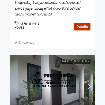
1.ഏഴല്ലൂർ കുമാരമംഗലം പഞ്ചായത്ത്
തൊടുപുഴ താലൂക്ക് 24 സെൻ്റ് ഓട് വീട്
വില്പനയ്ക്ക്. 2.വില 20...
3
32010
Details
HOUSE
57 years ago
FOR SALE
THODUPUZHA