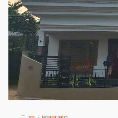
Home
Kothamangalam