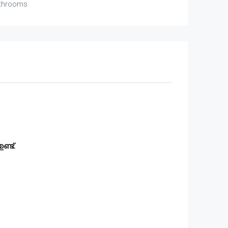
throoms
ണ്ട്.