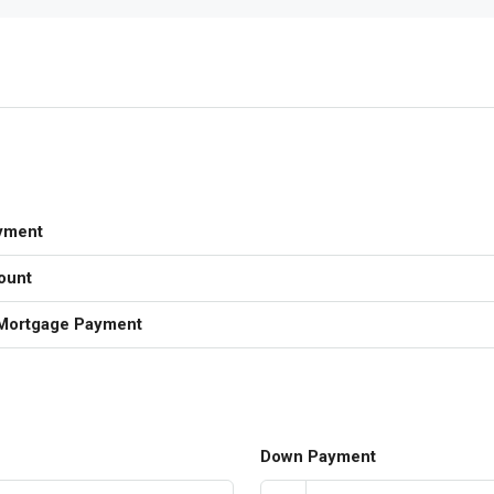
yment
ount
Mortgage Payment
Down Payment