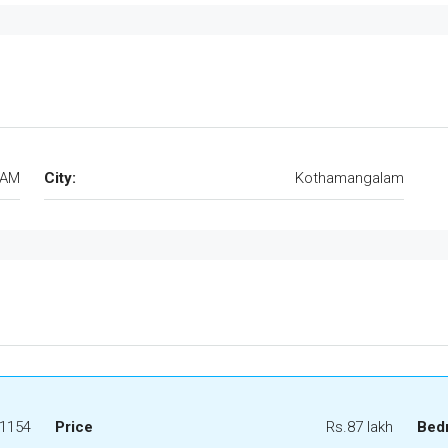
LAM
City:
Kothamangalam
1154
Price
Rs.87 lakh
Bed