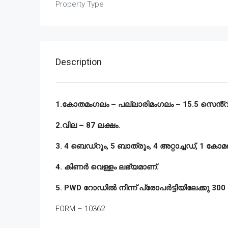
Property Type
Description
1.കോതമംഗലം – പല്ലാരിമംഗലം – 15.5 സെൻ്റ് – 
2.വില – 87 ലക്ഷം.
3. 4 ബെഡ്‌റൂം, 5 ബാത്രൂം, 4 അറ്റാച്ചഡ്, 1 
4. കിണർ വെള്ളം ലഭ്യമാണ്.
5. PWD റോഡിൽ നിന്ന് പ്രോപർട്ടിയിലേക്കു 300 മീ
FORM – 10362