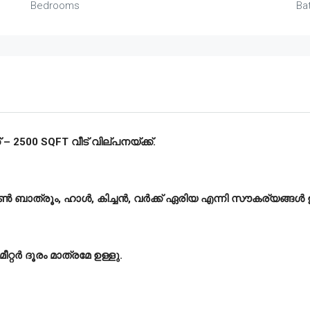
Bedrooms
Ba
2500 SQFT വീട് വില്പനയ്ക്ക്.
കോമൺ ബാത്രൂം, ഹാൾ, കിച്ചൻ, വർക്ക് ഏരിയ എന്നി സൗകര്യങ്ങൾ ഉ
റ്റർ ദൂരം മാത്രമേ ഉള്ളു.