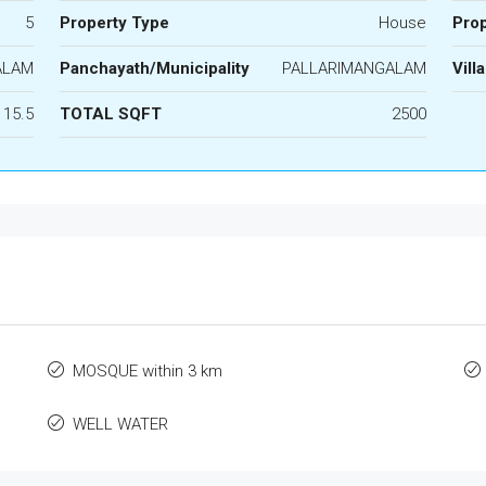
5
Property Type
House
Prop
ALAM
Panchayath/Municipality
PALLARIMANGALAM
Vill
15.5
TOTAL SQFT
2500
MOSQUE within 3 km
WELL WATER