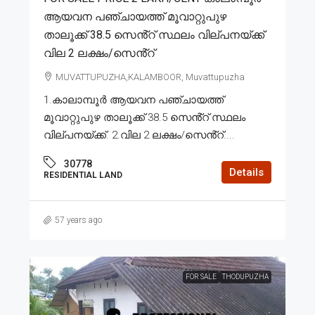
ആയവന പഞ്ചായത്ത് മൂവാറ്റുപുഴ
താലൂക്ക് 38.5 സെൻ്റ് സ്ഥലം വില്പനയ്ക്ക്
വില 2 ലക്ഷം/സെൻ്റ്
MUVATTUPUZHA,KALAMBOOR, Muvattupuzha
1.കാലാമ്പൂർ ആയവന പഞ്ചായത്ത്
മൂവാറ്റുപുഴ താലൂക്ക് 38.5 സെൻ്റ് സ്ഥലം
വില്പനയ്ക്ക്. 2.വില 2 ലക്ഷം/സെൻ്റ്....
30778
Details
RESIDENTIAL LAND
57 years ago
FOR SALE
THODUPUZHA