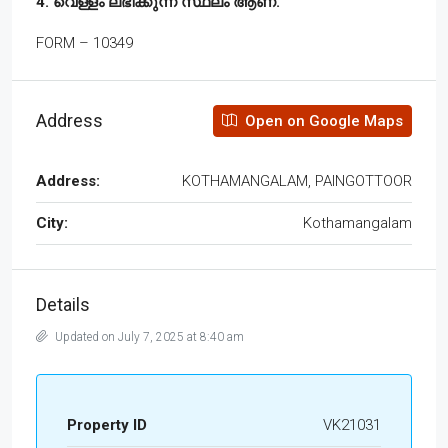
4. വെള്ളം ലഭിക്കുന്ന സ്ഥലം ആണ്.
FORM – 10349
Address
Open on Google Maps
Address:
KOTHAMANGALAM, PAINGOTTOOR
City:
Kothamangalam
Details
Updated on July 7, 2025 at 8:40 am
Property ID
VK21031