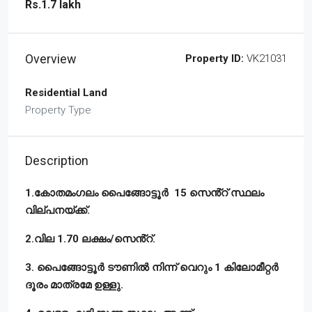
Rs.1.7 lakh
Overview
Property ID:
VK21031
Residential Land
Property Type
Description
1.കോതമംഗലം പൈങ്ങോട്ടൂർ 15 സെൻ്റ് സ്ഥലം
വില്പനയ്ക്ക്.
2.വില 1.70 ലക്ഷം/സെൻ്റ്.
3. പൈങ്ങോട്ടൂർ ടൗണിൽ നിന്ന് വെറും 1 കിലോമീറ്റർ
ദൂരം മാത്രമേ ഉള്ളു.