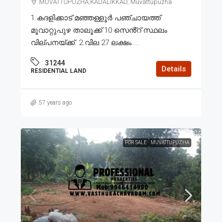
MUVATTUPUZHA,KADALIKKAD, Muvattupuzha
1.കദളിക്കാട് മഞ്ഞള്ളൂർ പഞ്ചായത്ത്
മൂവാറ്റുപുഴ താലൂക്ക് 10 സെൻ്റ് സ്ഥലം
വില്പനയ്ക്ക്. 2.വില 27 ലക്ഷം....
31244
Details
RESIDENTIAL LAND
57 years ago
FOR SALE
MUVATTUPUZHA