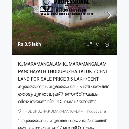
Rs.3.5 lakh
KUMARAMANGALAM KUMARAMANGALAM
PANCHAYATH THODUPUZHA TALUK 7 CENT
LAND FOR SALE PRICE 3.5 LAKH/CENT
കുമാരമംഗലം കുമാരമംഗലം പഞ്ചായത്ത്
തൊടുപുഴ താലൂക്ക് 7 സെൻ്റ് സ്ഥലം
വില്പനയ്ക്ക് വില 3.5 ലക്ഷം/സെൻ്റ്
THODUPUZHA,KUMARAMANGALAM, Thodupuzha
1.കുമാരമംഗലം കുമാരമംഗലം പഞ്ചായത്ത്
തൊടുപുഴ താലൂക്ക് 7 സെൻ്റ് സ്ഥലം