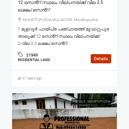
12 സെൻ്റ് സ്ഥലം വില്പനയ്ക്ക് വില 2.5
ലക്ഷം/സെൻ്റ്
MUVATTUPUZHA,MULAVOOR, Muvattupuzha
1.മുളവൂർ പായിപ്ര പഞ്ചായത്ത് മൂവാറ്റുപുഴ
താലൂക്ക് 12 സെൻ്റ് സ്ഥലം വില്പനയ്ക്ക്.
2.വില 2.5 ലക്ഷം/സെൻ്റ്....
31949
Details
RESIDENTIAL LAND
57 years ago
FOR SALE
MUVATTUPUZHA