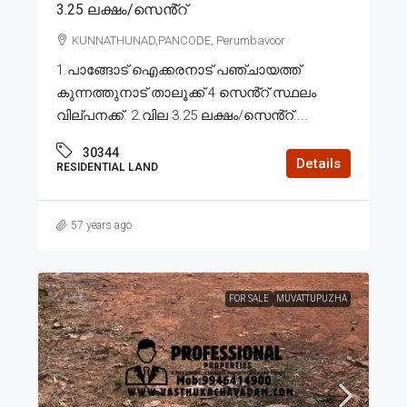
3.25 ലക്ഷം/സെൻ്റ്
KUNNATHUNAD,PANCODE, Perumbavoor
1.പാങ്ങോട് ഐക്കരനാട് പഞ്ചായത്ത്
കുന്നത്തുനാട് താലൂക്ക് 4 സെൻ്റ് സ്ഥലം
വില്പനക്ക്. 2.വില 3.25 ലക്ഷം/സെൻ്റ്....
30344
Details
RESIDENTIAL LAND
57 years ago
FOR SALE
MUVATTUPUZHA