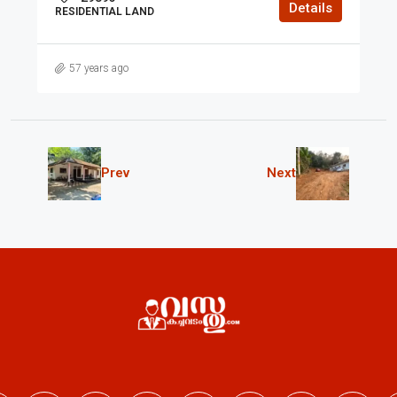
Details
RESIDENTIAL LAND
57 years ago
Prev
Next