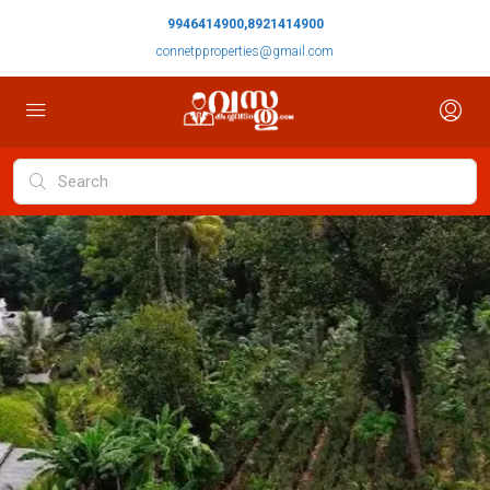
9946414900,8921414900
connetpproperties@gmail.com