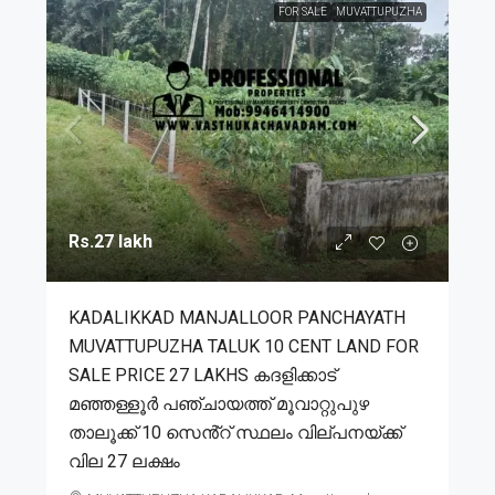
FOR SALE
MUVATTUPUZHA
Rs.27 lakh
KADALIKKAD MANJALLOOR PANCHAYATH
MUVATTUPUZHA TALUK 10 CENT LAND FOR
SALE PRICE 27 LAKHS കദളിക്കാട്
മഞ്ഞള്ളൂർ പഞ്ചായത്ത് മൂവാറ്റുപുഴ
താലൂക്ക് 10 സെൻ്റ് സ്ഥലം വില്പനയ്ക്ക്
വില 27 ലക്ഷം